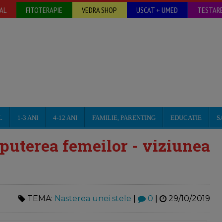
AL
FITOTERAPIE
VEDRA SHOP
USCAT + UMED
TESTARE
L
1-3 ANI
4-12 ANI
FAMILIE, PARENTING
EDUCATIE
S
 puterea femeilor - viziunea
TEMA:
Nasterea unei stele
|
0
|
29/10/2019