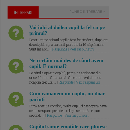
ÎNTREBARI
PUNE O ÎNTREBARE
Voi iubi al doilea copil la fel ca pe
primul?
Pentru mine primul copil a fost foarte dorit, după ani
de așteptări și o sarcină pierduta la 16 săptămâni.
Sunt însărc... |
Raspunde | Vezi raspunsuri
Ne certăm mai des de când avem
copil. E normal?
De când a apărut copilul, parcă ne aprindem din
orice. Un ton. O remarcă. Cine s-a trezit din nou
noaptea trecuta.... |
Raspunde | Vezi raspunsuri
Cum ramanem un cuplu, nu doar
parinti
După apariția copiilor, multe cupluri descoperă ceva
ce nu se spune prea des: relația se mută pe plan
secund. ... |
Raspunde | Vezi raspunsuri
Copilul simte emotiile care plutesc