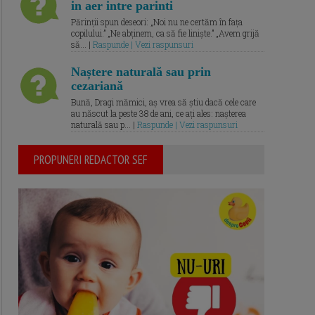
in aer intre parinti
Părinții spun deseori: „Noi nu ne certăm în fața
copilului.” „Ne abținem, ca să fie liniște.” „Avem grijă
să... |
Raspunde | Vezi raspunsuri
Naștere naturală sau prin
cezariană
Bună, Dragi mămici, aș vrea să știu dacă cele care
au născut la peste 38 de ani, ce ați ales: nașterea
naturală sau p... |
Raspunde | Vezi raspunsuri
PROPUNERI REDACTOR SEF