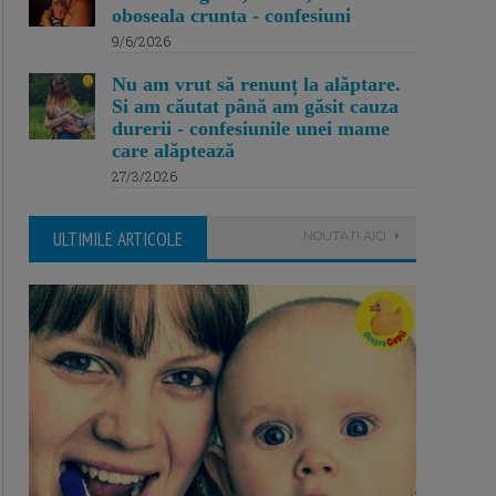
oboseala crunta - confesiuni
9/6/2026
Nu am vrut să renunț la alăptare.
Si am căutat până am găsit cauza
durerii - confesiunile unei mame
care alăptează
27/3/2026
ULTIMILE ARTICOLE
NOUTATI AICI