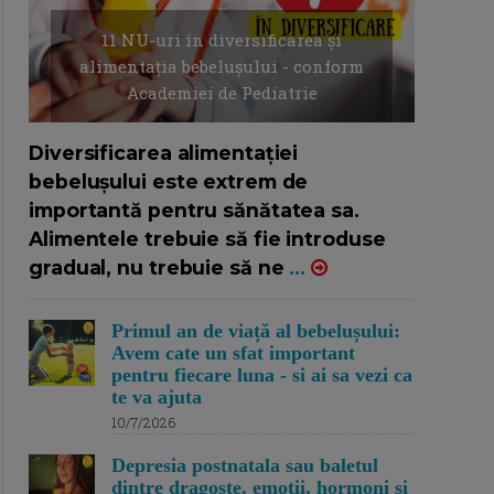
11 NU-uri in diversificarea și
alimentația bebelușului - conform
Academiei de Pediatrie
16/7/2026
AUTOR: EDITOR DC.
Diversificarea alimentației
bebelușului este extrem de
importantă pentru sănătatea sa.
Alimentele trebuie să fie introduse
gradual, nu trebuie să ne
...
Primul an de viață al bebelușului:
Avem cate un sfat important
pentru fiecare luna - si ai sa vezi ca
te va ajuta
10/7/2026
Depresia postnatala sau baletul
dintre dragoste, emotii, hormoni si