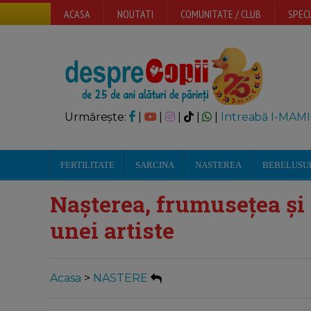
ACASA
NOUTATI
COMUNITATE / CLUB
SPECI
Urmărește:
|
|
|
|
|
Intreabă I-MAMI
FERTILITATE
SARCINA
NASTEREA
BEBELUSU
Nașterea, frumusețea și
unei artiste
Acasa
>
NASTERE