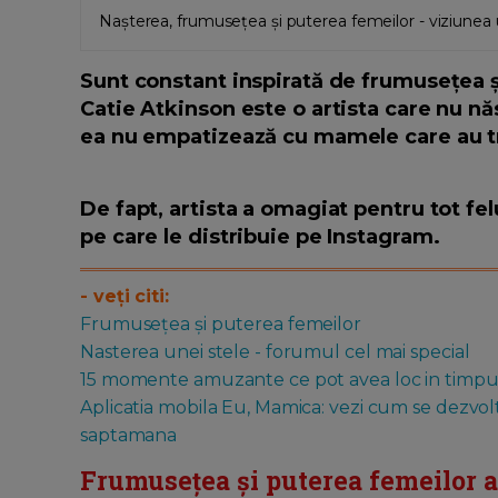
Nașterea, frumusețea și puterea femeilor - viziunea 
Sunt constant inspirată de frumusețea și
Catie Atkinson este o artista care nu n
ea nu empatizează cu mamele care au tr
De fapt, artista a omagiat pentru tot fel
pe care le distribuie pe Instagram.
- veți citi:
Frumusețea și puterea femeilor
Nasterea unei stele - forumul cel mai special
15 momente amuzante ce pot avea loc in timpul
Aplicatia mobila Eu, Mamica: vezi cum se dezvol
saptamana
Frumusețea și puterea femeilor 