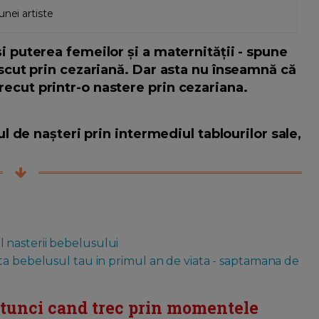
unei artiste
 puterea femeilor și a maternității - spune
ăscut prin cezariană. Dar asta nu înseamnă că
ecut printr-o nastere prin cezariana.
ul de nașteri prin intermediul tablourilor sale,
 nasterii bebelusului
ta bebelusul tau in primul an de viata - saptamana de
atunci cand trec prin momentele