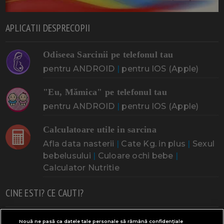
APLICATII DESPRECOPII
Odiseea Sarcinii pe telefonul tau
pentru ANDROID
|
pentru IOS (Apple)
"Eu, Mămica" pe telefonul tau
pentru ANDROID
|
pentru IOS (Apple)
Calculatoare utile in sarcina
Afla data nasterii
|
Cate Kg. in plus
|
Sexul
bebelusului
|
Culoare ochi bebe
|
Calculator Nutritie
CINE ESTI? CE CAUTI?
Doresc un copil
Adoptia
Probleme cu sarcina
Nouă ne pasă ca datele tale personale să rămână confidențiale