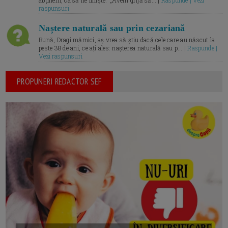
abținem, ca să fie liniște.” „Avem grijă să... |
Raspunde | Vezi
raspunsuri
Naștere naturală sau prin cezariană
Bună, Dragi mămici, aș vrea să știu dacă cele care au născut la
peste 38 de ani, ce ați ales: nașterea naturală sau p... |
Raspunde |
Vezi raspunsuri
PROPUNERI REDACTOR SEF