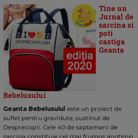
Tine un
Jurnal de
sarcina si
poti
castiga
Geanta
Bebelusului
Geanta Bebelusului
este un proiect de
suflet pentru gravidute, sustinut de
Desprecopii. Cele 40 de saptamani de
sarcina constituie cel mai frumos anotimp