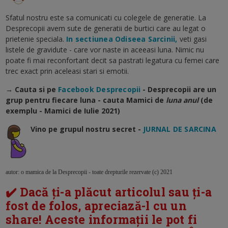
Sfatul nostru este sa comunicati cu colegele de generatie. La
Desprecopii avem sute de generatii de burtici care au legat o
prietenie speciala.
In sectiunea Odiseea Sarcinii,
veti gasi
listele de gravidute - care vor naste in aceeasi luna. Nimic nu
poate fi mai reconfortant decit sa pastrati legatura cu femei care
trec exact prin aceleasi stari si emotii.
→ Cauta si pe
Facebook Desprecopii
- Desprecopii are un
grup pentru fiecare luna - cauta Mamici de
luna anul
(de
exemplu - Mamici de Iulie 2021)
Vino pe grupul nostru secret -
JURNAL DE SARCINA
autor: o mamica de la Desprecopii - toate drepturile rezervate (c) 2021
✔️ Dacă ți-a plăcut articolul sau ți-a
fost de folos, apreciază-l cu un
share! Aceste informații le pot fi