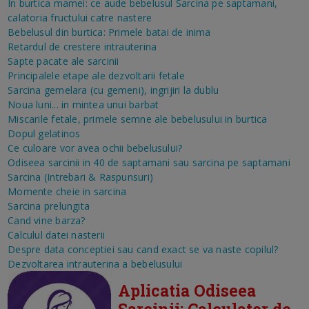
In burtica mamei: ce aude bebelusul
Sarcina pe saptamani,
calatoria fructului catre nastere
Bebelusul din burtica: Primele batai de inima
Retardul de crestere intrauterina
Sapte pacate ale sarcinii
Principalele etape ale dezvoltarii fetale
Sarcina gemelara (cu gemeni), ingrijiri la dublu
Noua luni... in mintea unui barbat
Miscarile fetale, primele semne ale bebelusului in burtica
Dopul gelatinos
Ce culoare vor avea ochii bebelusului?
Odiseea sarcinii in 40 de saptamani sau sarcina pe saptamani
Sarcina (Intrebari & Raspunsuri)
Momente cheie in sarcina
Sarcina prelungita
Cand vine barza?
Calculul datei nasterii
Despre data conceptiei sau cand exact se va naste copilul?
Dezvoltarea intrauterina a bebelusului
Aplicatia Odiseea
Sarcinii: Calculator de