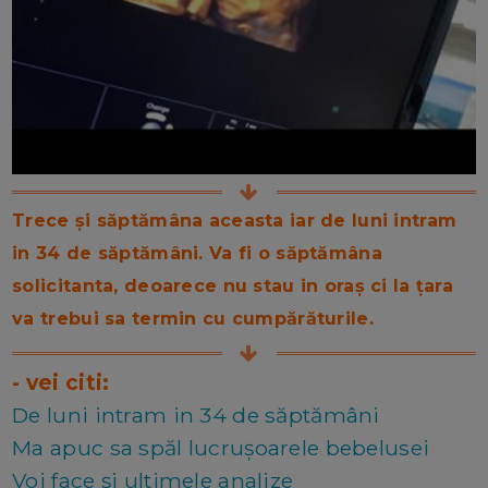
Trece și săptămâna aceasta iar de luni intram
in 34 de săptămâni. Va fi o săptămâna
solicitanta, deoarece nu stau in oraș ci la țara
va trebui sa termin cu cumpărăturile.
- vei citi:
De luni intram in 34 de săptămâni
Ma apuc sa spăl lucrușoarele bebelusei
Voi face și ultimele analize