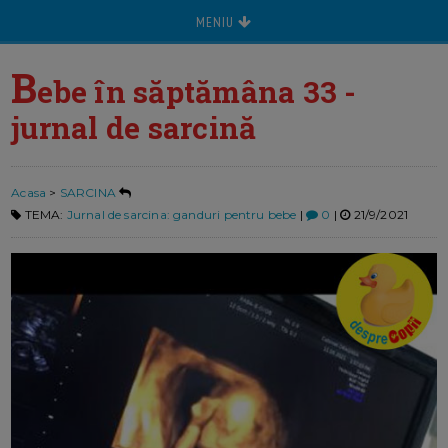
MENIU
B
ebe în săptămâna 33 -
jurnal de sarcină
Acasa
>
SARCINA
TEMA:
Jurnal de sarcina: ganduri pentru bebe
|
0
|
21/9/2021