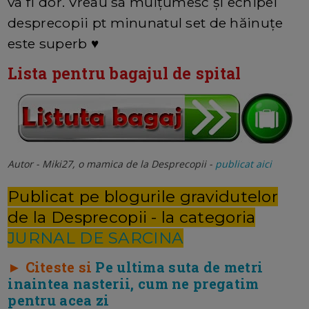
va fi dor. Vreau sa mulțumesc și echipei
desprecopii pt minunatul set de hăinuțe
este superb ♥️
Lista pentru bagajul de spital
Autor - Miki27, o mamica de la Desprecopii -
publicat aici
Publicat pe blogurile gravidutelor
de la Desprecopii - la categoria
JURNAL DE SARCINA
► Citeste si
Pe ultima suta de metri
inaintea nasterii, cum ne pregatim
pentru acea zi