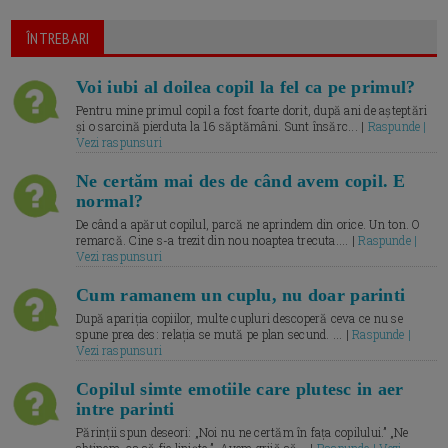
ÎNTREBARI
Voi iubi al doilea copil la fel ca pe primul?
Pentru mine primul copil a fost foarte dorit, după ani de așteptări
și o sarcină pierduta la 16 săptămâni. Sunt însărc... |
Raspunde |
Vezi raspunsuri
Ne certăm mai des de când avem copil. E
normal?
De când a apărut copilul, parcă ne aprindem din orice. Un ton. O
remarcă. Cine s-a trezit din nou noaptea trecuta.... |
Raspunde |
Vezi raspunsuri
Cum ramanem un cuplu, nu doar parinti
După apariția copiilor, multe cupluri descoperă ceva ce nu se
spune prea des: relația se mută pe plan secund. ... |
Raspunde |
Vezi raspunsuri
Copilul simte emotiile care plutesc in aer
intre parinti
Părinții spun deseori: „Noi nu ne certăm în fața copilului.” „Ne