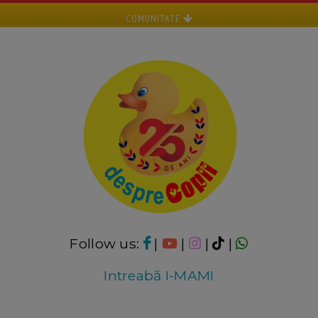
COMUNITATE
Follow us:
|
|
|
|
Intreabă I-MAMI