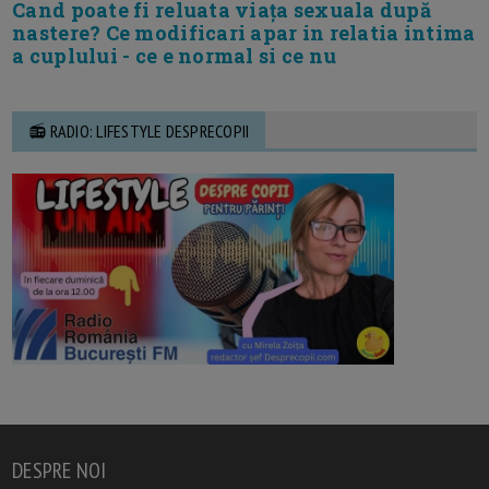
Cand poate fi reluata viața sexuala după
nastere? Ce modificari apar in relatia intima
a cuplului - ce e normal si ce nu
📻 RADIO: LIFESTYLE DESPRECOPII
DESPRE NOI