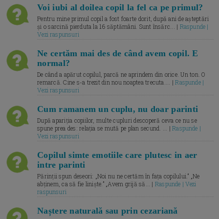
Voi iubi al doilea copil la fel ca pe primul?
Pentru mine primul copil a fost foarte dorit, după ani de așteptări
și o sarcină pierduta la 16 săptămâni. Sunt însărc... |
Raspunde |
Vezi raspunsuri
Ne certăm mai des de când avem copil. E
normal?
De când a apărut copilul, parcă ne aprindem din orice. Un ton. O
remarcă. Cine s-a trezit din nou noaptea trecuta.... |
Raspunde |
Vezi raspunsuri
Cum ramanem un cuplu, nu doar parinti
După apariția copiilor, multe cupluri descoperă ceva ce nu se
spune prea des: relația se mută pe plan secund. ... |
Raspunde |
Vezi raspunsuri
Copilul simte emotiile care plutesc in aer
intre parinti
Părinții spun deseori: „Noi nu ne certăm în fața copilului.” „Ne
abținem, ca să fie liniște.” „Avem grijă să... |
Raspunde | Vezi
raspunsuri
Naștere naturală sau prin cezariană