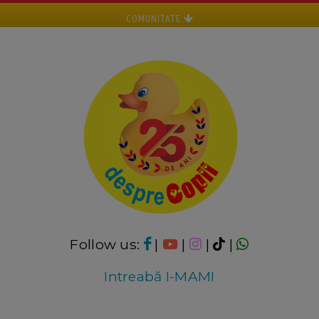
COMUNITATE
Follow us:
|
|
|
|
Intreabă I-MAMI