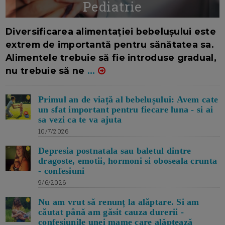
Pediatrie
16/7/2026
AUTOR: EDITOR DC.
Diversificarea alimentației bebelușului este
extrem de importantă pentru sănătatea sa.
Alimentele trebuie să fie introduse gradual,
nu trebuie să ne
...
Primul an de viață al bebelușului: Avem cate
un sfat important pentru fiecare luna - si ai
sa vezi ca te va ajuta
10/7/2026
Depresia postnatala sau baletul dintre
dragoste, emotii, hormoni si oboseala crunta
- confesiuni
9/6/2026
Nu am vrut să renunț la alăptare. Si am
căutat până am găsit cauza durerii -
confesiunile unei mame care alăptează