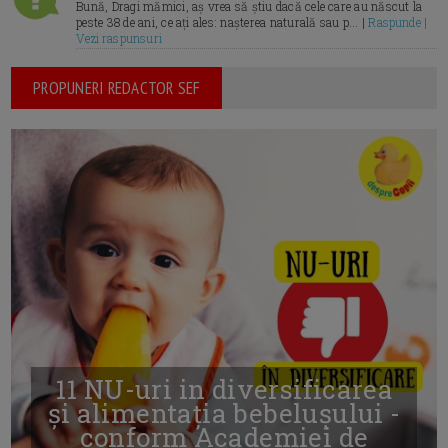
Bună, Dragi mămici, aș vrea să știu dacă cele care au născut la
peste 38 de ani, ce ați ales: nașterea naturală sau p... |
Raspunde |
Vezi raspunsuri
PROPUNERI REDACTOR SEF
11 NU-uri in diversificarea
și alimentația bebelușului -
conform Academiei de