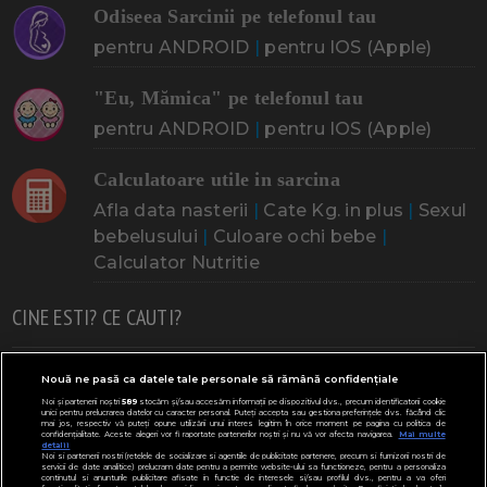
Odiseea Sarcinii pe telefonul tau
pentru ANDROID
|
pentru IOS (Apple)
"Eu, Mămica" pe telefonul tau
pentru ANDROID
|
pentru IOS (Apple)
Calculatoare utile in sarcina
Afla data nasterii
|
Cate Kg. in plus
|
Sexul
bebelusului
|
Culoare ochi bebe
|
Calculator Nutritie
CINE ESTI? CE CAUTI?
Doresc un copil
Adoptia
Probleme cu sarcina
Nouă ne pasă ca datele tale personale să rămână confidențiale
Noi și partenerii noștri
589
stocăm și/sau accesăm informații pe dispozitivul dvs., precum identificatorii cookie
Urmeaza sa nasc
Probleme alaptare
Bebe plange
unici pentru prelucrarea datelor cu caracter personal. Puteți accepta sau gestiona preferințele dvs. făcând clic
mai jos, respectiv vă puteți opune utilizării unui interes legitim în orice moment pe pagina cu politica de
confidențialitate. Aceste alegeri vor fi raportate partenerilor noștri și nu vă vor afecta navigarea.
Mai multe
Bebe febra
Caut bona
Cresa, Gradinta
detalii
Noi si partenerii nostri (retelele de socializare si agentiile de publicitate partenere, precum si furnizorii nostri de
servicii de date analitice) prelucram date pentru a permite website-ului sa functioneze, pentru a personaliza
Mergem la scoala
Copil bolnav
Copii cu nevoi speciale
continutul si anunturile publicitare afisate in functie de interesele si/sau profilul dvs., pentru a va oferi