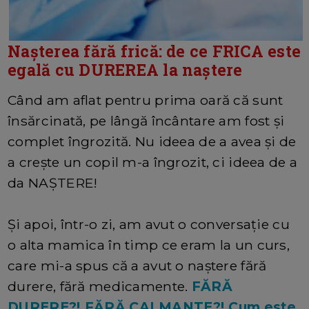
Nașterea fără frică: de ce FRICA este
egală cu DUREREA la naștere
Când am aflat pentru prima oară că sunt
însărcinată, pe lângă încântare am fost și
complet îngrozită. Nu ideea de a avea și de
a crește un copil m-a îngrozit, ci ideea de a
da NAȘTERE!
Și apoi, într-o zi, am avut o conversație cu
o alta mamica în timp ce eram la un curs,
care mi-a spus că a avut o naștere fără
durere, fără medicamente.
FĂRĂ
DURERE?! FĂRĂ CALMANTE?! Cum este