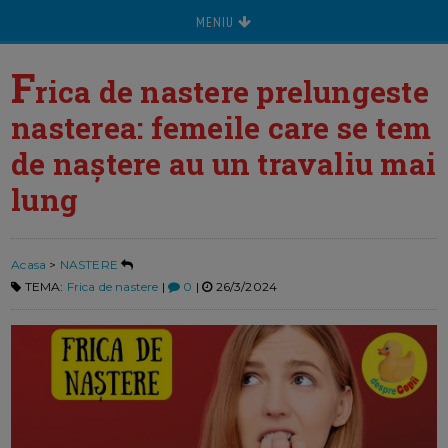
MENIU
F
rica de nastere prelungeste
nasterea: femeile care se tem
de naștere au un travaliu mai
lung
Acasa
>
NASTERE
TEMA:
Frica de nastere
|
0
|
26/3/2024