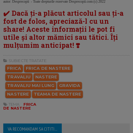
autor: Desprecopii - Toate drepturile rezervate Desprecopii.com (c) 2022
✔️ Dacă ți-a plăcut articolul sau ți-a
fost de folos, apreciază-l cu un
share! Aceste informații le pot fi
utile și altor mămici sau tătici. Îți
mulțumim anticipat! ❣️
SUBIECTE TRATATE:
FRICA
FRICA DE NASTERE
TRAVALIU
NASTERE
TRAVALIU MAI LUNG
GRAVIDA
NASTERE
TEAMA DE NASTERE
TEMA:
FRICA
DE NASTERE
VA RECOMANDAM SA CITITI...