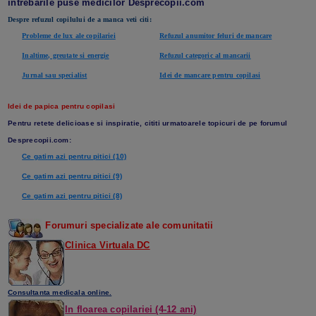
intrebarile puse medicilor Desprecopii.com
Despre refuzul copilului de a manca veti citi:
Probleme de lux ale copilariei
Refuzul anumitor feluri de mancare
Inaltime, greutate si energie
Refuzul categoric al mancarii
Jurnal sau specialist
Idei de mancare pentru copilasi
Idei de papica pentru copilasi
Pentru retete delicioase si inspiratie, cititi urmatoarele topicuri de pe forumul
Desprecopii.com:
Ce gatim azi pentru pitici (10)
Ce gatim azi pentru pitici (9)
Ce gatim azi pentru pitici (8)
Forumuri specializate ale comunitatii
Clinica Virtuala DC
Consultanta medicala online.
In floarea copilariei (4-12 ani)