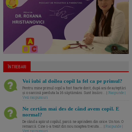
ÎNTREBARI
Voi iubi al doilea copil la fel ca pe primul?
Pentru mine primul copil a fost foarte dorit, după ani de așteptări
și o sarcină pierduta la 16 săptămâni. Sunt însărc... |
Raspunde |
Vezi raspunsuri
Ne certăm mai des de când avem copil. E
normal?
De când a apărut copilul, parcă ne aprindem din orice. Un ton. O
remarcă. Cine s-a trezit din nou noaptea trecuta.... |
Raspunde |
Vezi raspunsuri