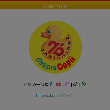
COMUNITATE
Follow us:
|
|
|
|
Intreabă I-MAMI