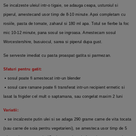
Se incalzeste uleiul intr-o tigaie, se adauga ceapa, usturoiul si
piperul, amestecand usor timp de 8-10 minute. Apoi completam cu
rosiile, pasta de tomate, zaharul si 180 ml apa. Totul se fierbe la foc
mic 10-12 minute, pana sosul se ingroasa. Amestecam sosul
Worcestershire, busuiocul, sarea si piperul dupa gust.
Se serveste imediat cu pasta proaspat gatita si parmezan.
Sfaturi pentru gatit:
• sosul poate fi amestecat intr-un blender
• sosul care ramane poate fi transferat intr-un recipient ermetic si
lasat la frigider cel mult o saptamana, sau congelat maxim 2 luni
Variatii:
• se incalzeste putin ulei si se adaga 290 grame carne de vita tocata
(sau carne de soia pentru vegetarieni), se amesteca usor timp de 5