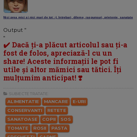
Nici prea mici si nici mari de tot :-). Intrebari, dileme, raspunsuri, prietenie, sanatate
Output "
"
✔️ Dacă ți-a plăcut articolul sau ți-a
fost de folos, apreciază-l cu un
share! Aceste informații le pot fi
utile și altor mămici sau tătici. Îți
mulțumim anticipat! ❣️
SUBIECTE TRATATE:
ALIMENTATIE
MANCARE
E-URI
CONSERVANTI
RETETE
SANATOASE
COPII
SOS
TOMATE
ROSII
PASTA
SPEGHETTI
CARNE