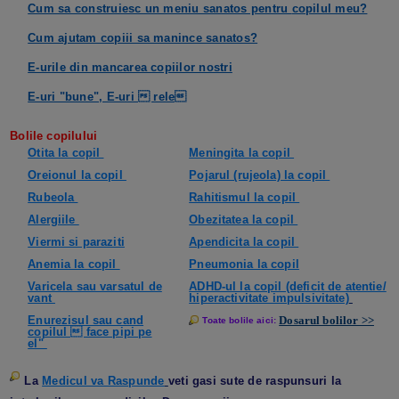
Cum sa construiesc un meniu sanatos pentru
copilul meu?
Cum ajutam copiii sa manince sanatos?
E-urile din mancarea copiilor nostri
E-uri "bune", E-uri  rele
Bolile copilului
Otita la copil
Meningita la copil
Oreionul la copil
Pojarul (rujeola) la copil
Rubeola
Rahitismul la copil
Alergiile
Obezitatea la copil
Viermi si paraziti
Apendicita la copil
Anemia la copil
Pneumonia la copil
Varicela sau varsatul de
ADHD-ul la
copil (deficit de atentie/
vant
hiperactivitate impulsivitate)
Enurezisul sau cand
Dosarul bolilor >>
Toate bolile aici:
copilul  face pipi pe
el"
La
Medicul va Raspunde
veti gasi sute de raspunsuri la