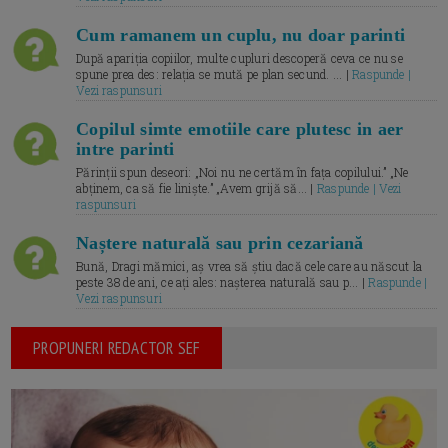
Cum ramanem un cuplu, nu doar parinti
După apariția copiilor, multe cupluri descoperă ceva ce nu se
spune prea des: relația se mută pe plan secund. ... |
Raspunde |
Vezi raspunsuri
Copilul simte emotiile care plutesc in aer
intre parinti
Părinții spun deseori: „Noi nu ne certăm în fața copilului.” „Ne
abținem, ca să fie liniște.” „Avem grijă să... |
Raspunde | Vezi
raspunsuri
Naștere naturală sau prin cezariană
Bună, Dragi mămici, aș vrea să știu dacă cele care au născut la
peste 38 de ani, ce ați ales: nașterea naturală sau p... |
Raspunde |
Vezi raspunsuri
PROPUNERI REDACTOR SEF