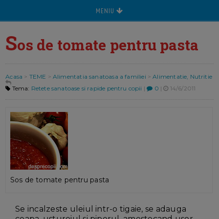
MENIU
S
os de tomate pentru pasta
Acasa
>
TEME
>
Alimentatia sanatoasa a familiei
>
Alimentatie, Nutritie
Tema:
Retete sanatoase si rapide pentru copii
|
0
|
14/6/2011
Sos de tomate pentru pasta
Se incalzeste uleiul intr-o tigaie, se adauga
ceapa, usturoiul si piperul, amestecand usor