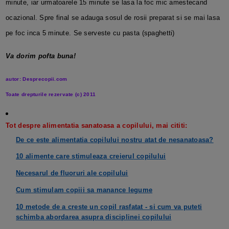
minute, iar urmatoarele 15 minute se lasa la foc mic amestecand
ocazional. Spre final se adauga sosul de rosii preparat si se mai lasa
pe foc inca 5 minute. Se serveste cu pasta (spaghetti)
Va dorim pofta buna!
autor: Desprecopii.com
Toate drepturile rezervate (c) 2011
Tot despre alimentatia sanatoasa a copilului, mai cititi:
De ce este alimentatia copilului nostru atat de nesanatoasa?
10 alimente care stimuleaza creierul copilului
Necesarul de fluoruri ale copilului
Cum stimulam copiii sa manance legume
10 metode de a creste un
copil rasfatat - si cum va puteti
schimba abordarea asupra disciplinei copilului