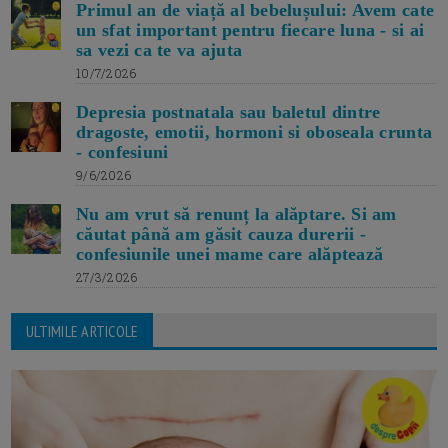
Primul an de viață al bebelușului: Avem cate
un sfat important pentru fiecare luna - si ai
sa vezi ca te va ajuta
10/7/2026
Depresia postnatala sau baletul dintre
dragoste, emotii, hormoni si oboseala crunta
- confesiuni
9/6/2026
Nu am vrut să renunț la alăptare. Si am
căutat până am găsit cauza durerii -
confesiunile unei mame care alăptează
27/3/2026
ULTIMILE ARTICOLE