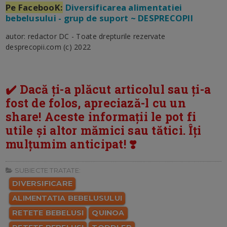
Pe FacebooK:
Diversificarea alimentatiei
bebelusului - grup de suport ~ DESPRECOPII
autor: redactor DC - Toate drepturile rezervate
desprecopii.com (c) 2022
✔️ Dacă ți-a plăcut articolul sau ți-a
fost de folos, apreciază-l cu un
share! Aceste informații le pot fi
utile și altor mămici sau tătici. Îți
mulțumim anticipat! ❣️
SUBIECTE TRATATE:
DIVERSIFICARE
ALIMENTATIA BEBELUSULUI
RETETE BEBELUSI
QUINOA