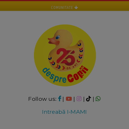
COMUNITATE
Follow us:
|
|
|
|
Intreabă I-MAMI