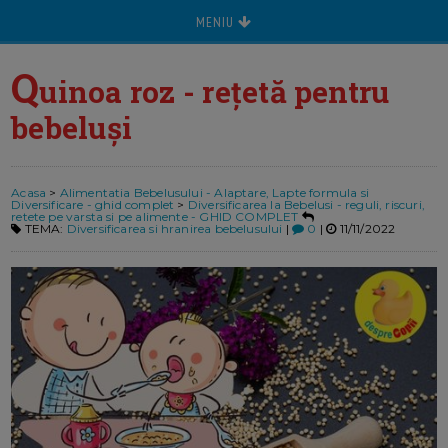
MENIU
Q
uinoa roz - rețetă pentru
bebeluși
Acasa
>
Alimentatia Bebelusului - Alaptare, Lapte formula si
Diversificare - ghid complet
>
Diversificarea la Bebelusi - reguli, riscuri,
retete pe varsta si pe alimente - GHID COMPLET
TEMA:
Diversificarea si hranirea bebelusului
|
0
|
11/11/2022