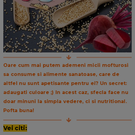
Oare cum mai putem ademeni micii mofturosi
sa consume si alimente sanatoase, care de
altfel nu sunt apetisante pentru ei? Un secret:
adaugati culoare ;) In acest caz, sfecla face nu
doar minuni la simpla vedere, ci si nutritional.
Pofta buna!
Vei citi: