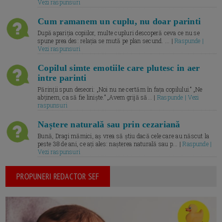
Vezi raspunsuri
Cum ramanem un cuplu, nu doar parinti
După apariția copiilor, multe cupluri descoperă ceva ce nu se
spune prea des: relația se mută pe plan secund. ... |
Raspunde |
Vezi raspunsuri
Copilul simte emotiile care plutesc in aer
intre parinti
Părinții spun deseori: „Noi nu ne certăm în fața copilului.” „Ne
abținem, ca să fie liniște.” „Avem grijă să... |
Raspunde | Vezi
raspunsuri
Naștere naturală sau prin cezariană
Bună, Dragi mămici, aș vrea să știu dacă cele care au născut la
peste 38 de ani, ce ați ales: nașterea naturală sau p... |
Raspunde |
Vezi raspunsuri
PROPUNERI REDACTOR SEF