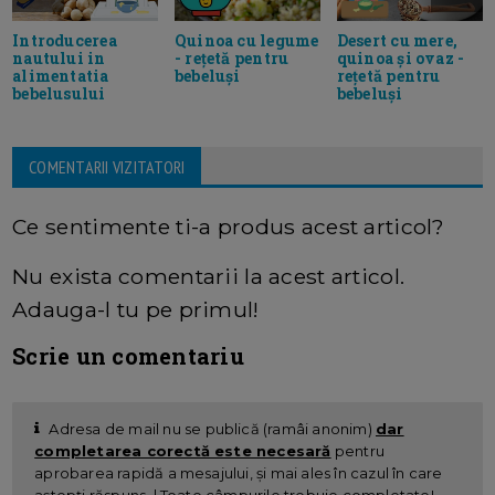
Introducerea
Quinoa cu legume
Desert cu mere,
nautului in
- rețetă pentru
quinoa și ovaz -
alimentatia
bebeluși
rețetă pentru
bebelusului
bebeluși
COMENTARII VIZITATORI
Ce sentimente ti-a produs acest articol?
Nu exista comentarii la acest articol.
Adauga-l tu pe primul!
Scrie un comentariu
Adresa de mail nu se publică (ramâi anonim)
dar
completarea corectă este necesară
pentru
aprobarea rapidă a mesajului, și mai ales în cazul în care
aștepți răspuns. | Toate câmpurile trebuie completate!