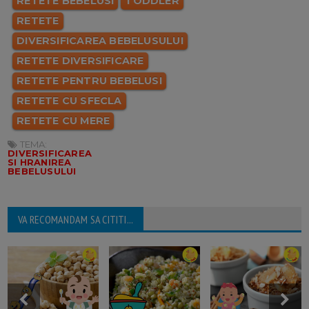
RETETE BEBELUSI
TODDLER
RETETE
DIVERSIFICAREA BEBELUSULUI
RETETE DIVERSIFICARE
RETETE PENTRU BEBELUSI
RETETE CU SFECLA
RETETE CU MERE
TEMA:
DIVERSIFICAREA
SI HRANIREA
BEBELUSULUI
VA RECOMANDAM SA CITITI...