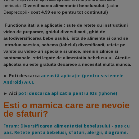
perioada:
Diversificarea alimentatiei bebelusului.
(autor
Desprecopii -
cost 4.99 euro pentru tot continutul)
Functionalitati ale aplicatiei: sute de retete cu instructiuni
video de preparare, ghidul diversificarii, ghid de
autodiversificarea bebelusului, lista de alimente si cand se
introduc acestea, schema (tabelul) diversificarii, retete pe
varste cu video-uri speciale si unice, meniuri zilnice si
saptamanale, stiri legate de alimentatia bebelusului. Atentie:
aplicatia nu este gratuita deoarece a necesitat multa munca.
► Poti descarca
a
ceastă aplicație (pentru sistemele
Android) AICI.
► Aici
poti descarca aplicatia pentru IOS (Iphone)
Esti o mamica care are nevoie
de sfaturi?
Forum: Diversificarea alimentatiei bebelusului - pas cu
pas. Retete pentu bebelusi, sfaturi, alergii, diagrame.