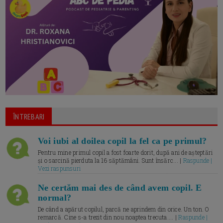
ÎNTREBARI
Voi iubi al doilea copil la fel ca pe primul?
Pentru mine primul copil a fost foarte dorit, după ani de așteptări
și o sarcină pierduta la 16 săptămâni. Sunt însărc... |
Raspunde |
Vezi raspunsuri
Ne certăm mai des de când avem copil. E
normal?
De când a apărut copilul, parcă ne aprindem din orice. Un ton. O
remarcă. Cine s-a trezit din nou noaptea trecuta.... |
Raspunde |