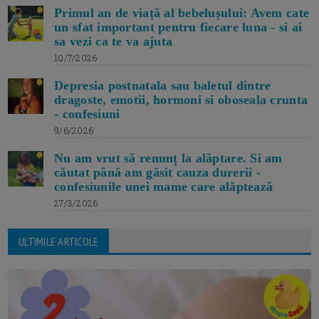
Primul an de viață al bebelușului: Avem cate
un sfat important pentru fiecare luna - si ai
sa vezi ca te va ajuta
10/7/2026
Depresia postnatala sau baletul dintre
dragoste, emotii, hormoni si oboseala crunta
- confesiuni
9/6/2026
Nu am vrut să renunț la alăptare. Si am
căutat până am găsit cauza durerii -
confesiunile unei mame care alăptează
27/3/2026
ULTIMILE ARTICOLE