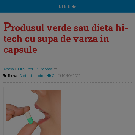
MENIU
P
rodusul verde sau dieta hi-
tech cu supa de varza in
capsule
Acasa
>
Fii Super Frumoasa
Tema:
Diete si slabire
|
0
|
10/10/2012