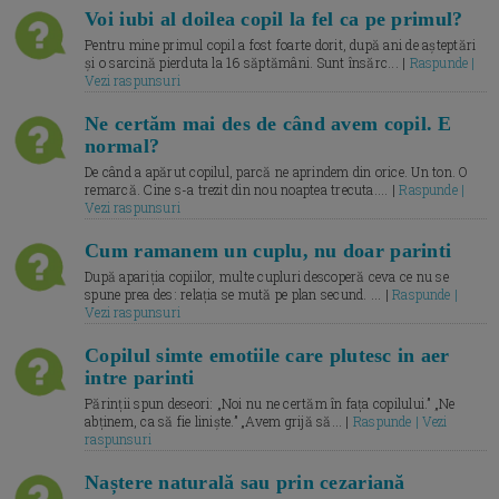
Voi iubi al doilea copil la fel ca pe primul?
Pentru mine primul copil a fost foarte dorit, după ani de așteptări
și o sarcină pierduta la 16 săptămâni. Sunt însărc... |
Raspunde |
Vezi raspunsuri
Ne certăm mai des de când avem copil. E
normal?
De când a apărut copilul, parcă ne aprindem din orice. Un ton. O
remarcă. Cine s-a trezit din nou noaptea trecuta.... |
Raspunde |
Vezi raspunsuri
Cum ramanem un cuplu, nu doar parinti
După apariția copiilor, multe cupluri descoperă ceva ce nu se
spune prea des: relația se mută pe plan secund. ... |
Raspunde |
Vezi raspunsuri
Copilul simte emotiile care plutesc in aer
intre parinti
Părinții spun deseori: „Noi nu ne certăm în fața copilului.” „Ne
abținem, ca să fie liniște.” „Avem grijă să... |
Raspunde | Vezi
raspunsuri
Naștere naturală sau prin cezariană