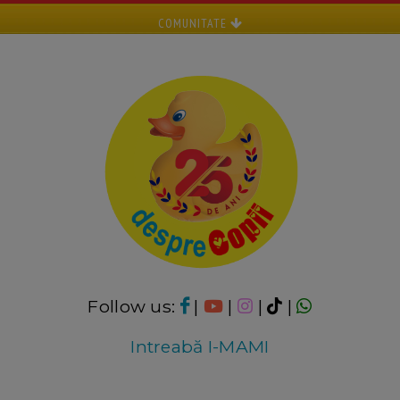
COMUNITATE
Follow us:
|
|
|
|
Intreabă I-MAMI