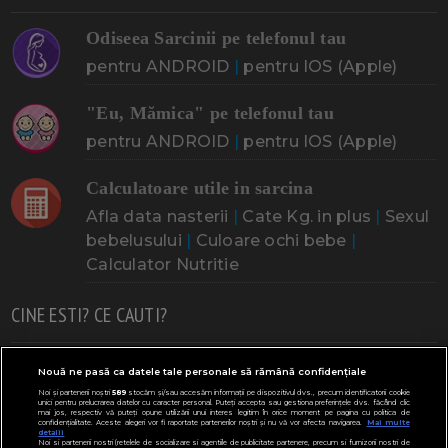
Odiseea Sarcinii pe telefonul tau
pentru ANDROID
|
pentru IOS (Apple)
"Eu, Mămica" pe telefonul tau
pentru ANDROID
|
pentru IOS (Apple)
Calculatoare utile in sarcina
Afla data nasterii
|
Cate Kg. in plus
|
Sexul
bebelusului
|
Culoare ochi bebe
|
Calculator Nutritie
CINE ESTI? CE CAUTI?
Doresc un copil
Adoptia
Probleme cu sarcina
Nouă ne pasă ca datele tale personale să rămână confidențiale
Noi și partenerii noștri
589
stocăm și/sau accesăm informații pe dispozitivul dvs., precum identificatorii cookie
Urmeaza sa nasc
Probleme alaptare
Bebe plange
unici pentru prelucrarea datelor cu caracter personal. Puteți accepta sau gestiona preferințele dvs. făcând clic
mai jos, respectiv vă puteți opune utilizării unui interes legitim în orice moment pe pagina cu politica de
confidențialitate. Aceste alegeri vor fi raportate partenerilor noștri și nu vă vor afecta navigarea.
Mai multe
Bebe febra
Caut bona
Cresa, Gradinta
detalii
Noi si partenerii nostri (retelele de socializare si agentiile de publicitate partenere, precum si furnizorii nostri de