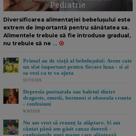
Pediatrie
16/7/2026
AUTOR: EDITOR DC.
Diversificarea alimentației bebelușului este
extrem de importantă pentru sănătatea sa.
Alimentele trebuie să fie introduse gradual,
nu trebuie să ne
...
Primul an de viață al bebelușului: Avem cate
un sfat important pentru fiecare luna - si ai
sa vezi ca te va ajuta
10/7/2026
Depresia postnatala sau baletul dintre
dragoste, emotii, hormoni si oboseala crunta
- confesiuni
9/6/2026
Nu am vrut să renunț la alăptare. Si am
căutat până am găsit cauza durerii -
confesiunile unei mame care alăptează