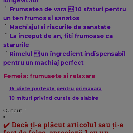
longevitatii
Frumsetea de vara  10 sfaturi pentru
un ten frumos si sanatos
Machiajul si riscurile de sanatate
La inceput de an, fiti frumoase ca
starurile
Rimelul  un ingredient indispensabil
pentru un machiaj perfect
Femeia: frumusete si relaxare
16 diete perfecte pentru primavara
10 mituri privind curele de slabire
Output "
"
✔️ Dacă ți-a plăcut articolul sau ți-a
fost de folos, apreciază-l cu un