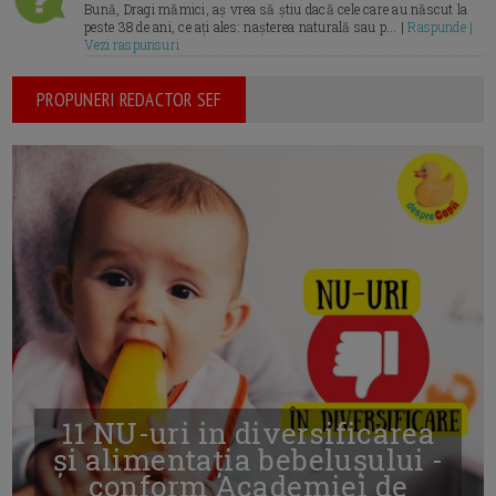
Bună, Dragi mămici, aș vrea să știu dacă cele care au născut la
peste 38 de ani, ce ați ales: nașterea naturală sau p... |
Raspunde |
Vezi raspunsuri
PROPUNERI REDACTOR SEF
11 NU-uri in diversificarea
și alimentația bebelușului -
conform Academiei de