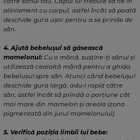
către sânul tău. Capul lui trebuie să fie în
aliniament cu corpul, astfel încât să poată
deschide gura ușor pentru a se prinde de
sân.
4. Ajută bebelușul să găsească
mamelonul:
Cu o mână, susține-ți sânul și
utilizează cealaltă mână pentru a ghida
bebelușul spre sân. Atunci când bebelușul
deschide gura largă, adu-l rapid către
sân, astfel încât să prindă o porțiune cât
mai mare din mamelon și areola (zona
pigmentată din jurul mamelonului).
5. Verifică poziția limbii lui bebe: