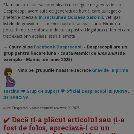
Sfatul nostru este sa comunicati cu colegele de generatie. La
Desprecopii avem sute de generatii de burtici care au legat o
prietenie speciala.
In sectiunea Odiseea Sarcinii,
veti gasi
listele de gravidute - care vor naste in aceeasi luna. Nimic nu
poate fi mai reconfortant decat sa pastrati legatura cu femei care
trec exact prin aceleasi stari si emotii.
→ Cauta si pe
Facebook Desprecopii
- Desprecopii are un
grup pentru fiecare luna - cauta Mamici de
luna anul
(de
exemplu - Mamici de Iunie 2025)
Vino pe grupurile noastre secrete
Gravide la prima
sarcina ❤️ Grup de suport 💗 oficial Desprecopii
si
JURNAL
DE SARCINA
autor: Desprecopii - toate drepturile rezervate (c) 2025
✔️ Dacă ți-a plăcut articolul sau ți-a
fost de folos, apreciază-l cu un