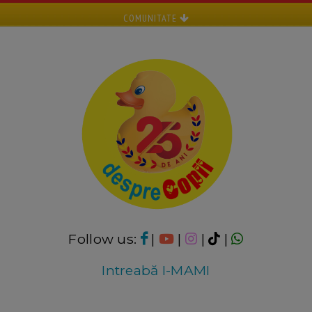
COMUNITATE
Follow us:
|
|
|
|
Intreabă I-MAMI