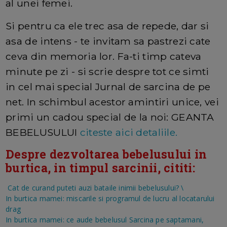
al unei femei.
Si pentru ca ele trec asa de repede, dar si
asa de intens - te invitam sa pastrezi cate
ceva din memoria lor. Fa-ti timp cateva
minute pe zi - si scrie despre tot ce simti
in cel mai special Jurnal de sarcina de pe
net. In schimbul acestor amintiri unice, vei
primi un cadou special de la noi: GEANTA
BEBELUSULUI
citeste aici detaliile.
Despre dezvoltarea bebelusului in
burtica, in timpul sarcinii, cititi:
Cat de curand puteti auzi bataile inimii bebelusului?
\
In burtica mamei: miscarile si programul de lucru al locatarului
drag
In burtica mamei: ce aude bebelusul
Sarcina pe saptamani,