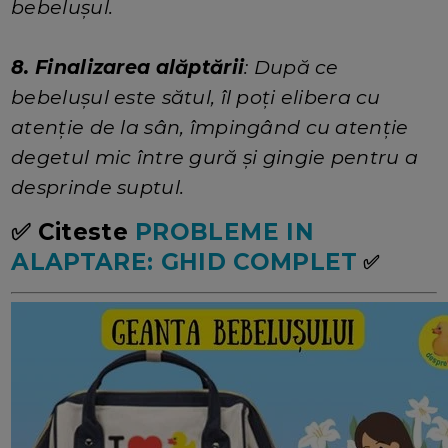
bebelușul.
8. Finalizarea alăptării
: După ce
bebelușul este sătul, îl poți elibera cu
atenție de la sân, împingând cu atenție
degetul mic între gură și gingie pentru a
desprinde suptul.
✅ Citeste
PROBLEME IN
ALAPTARE: GHID COMPLET
✅