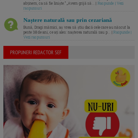
abținem, ca să fie liniște.” „Avem grijă să... |
Raspunde | Vezi
raspunsuri
Naștere naturală sau prin cezariană
Bună, Dragi mămici, aș vrea să știu dacă cele care au născut la
peste 38 de ani, ce ați ales: nașterea naturală sau p... |
Raspunde |
Vezi raspunsuri
PROPUNERI REDACTOR SEF