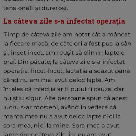
tensionați și dureroși.
La câteva zile s-a infectat operația
Timp de câteva zile am notat cât a mâncat
la fiecare masă, de câte ori a fost pus la sân
și, încet-încet, am reușit să elimin laptele
praf. Din păcate, la câteva zile s-a infectat
operația. Încet-încet, lactația a scăzut până
când nu am mai avut deloc lapte. Am
înțeles că infecția ar fi putut fi cauza, dar
nu știu sigur. Alte persoane spun că acest
lucru s-ar moșteni, având în vedere că
mama mea nu a avut deloc lapte nici la
sora mea, nici la mine. Sora mea a avut
lapte doar câteva zile, iar eu am avut