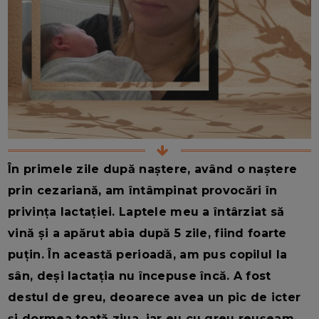
În primele zile după naștere, având o naștere
prin cezariană, am întâmpinat provocări în
privința lactației. Laptele meu a întârziat să
vină și a apărut abia după 5 zile, fiind foarte
puțin. În această perioadă, am pus copilul la
sân, deși lactația nu începuse încă. A fost
destul de greu, deoarece avea un pic de icter
și dormea toată ziua, iar eu cu greu reușeam