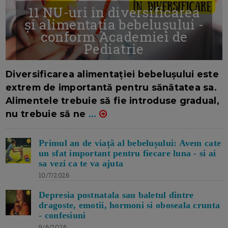
11 NU-uri in diversificarea
și alimentația bebelușului -
conform Academiei de
Pediatrie
16/7/2026
AUTOR: EDITOR DC.
Diversificarea alimentației bebelușului este
extrem de importantă pentru sănătatea sa.
Alimentele trebuie să fie introduse gradual,
nu trebuie să ne
...
Primul an de viață al bebelușului: Avem cate
un sfat important pentru fiecare luna - si ai
sa vezi ca te va ajuta
10/7/2026
Depresia postnatala sau baletul dintre
dragoste, emotii, hormoni si oboseala crunta
- confesiuni
9/6/2026