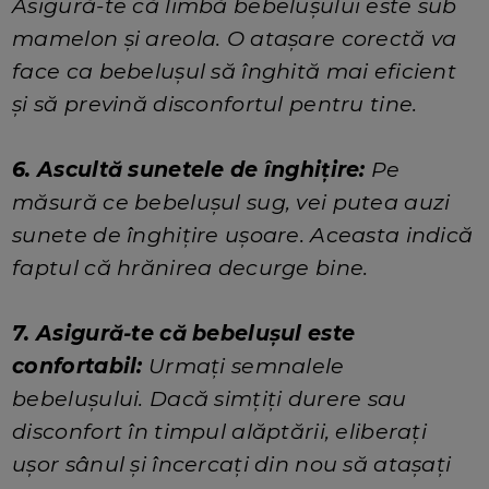
Asigură-te că limbă bebelușului este sub
mamelon și areola. O atașare corectă va
face ca bebelușul să înghită mai eficient
și să prevină disconfortul pentru tine.
6. Ascultă sunetele de înghițire:
Pe
măsură ce bebelușul sug, vei putea auzi
sunete de înghițire ușoare. Aceasta indică
faptul că hrănirea decurge bine.
7. Asigură-te că bebelușul este
confortabil:
Urmați semnalele
bebelușului. Dacă simțiți durere sau
disconfort în timpul alăptării, eliberați
ușor sânul și încercați din nou să atașați