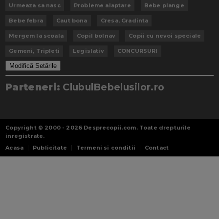
Urmeaza sa nasc
Probleme alaptare
Bebe plange
Bebe febra
Caut bona
Cresa, Gradinta
Mergem la scoala
Copil bolnav
Copii cu nevoi speciale
Gemeni, Tripleti
Legislativ
CONCURSURI
Modifică Setările
Parteneri:
ClubulBebelusilor.ro
Copyright © 2000 - 2026
Desprecopii.com
. Toate drepturile
inregistrate.
Acasa
Publicitate
Termeni si conditii
Contact