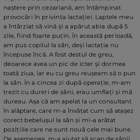
naștere prin cezariană, am întâmpinat
provocări în privința lactației. Laptele meu
a întârziat să vină și a apărut abia după 5
zile, fiind foarte puțin. În această perioadă,
am pus copilul la sân, deși lactația nu
începuse încă. A fost destul de greu,
deoarece avea un pic de icter și dormea
toată ziua, iar eu cu greu reușeam să o pun
la sân. În a cincea zi după operație, m-am
trezit cu dureri de sâni, erau umflați și mă
dureau. Așa că am apelat la un consultant
în alăptare, care m-a învățat cum să atașez
corect bebelușul la sân și mi-a arătat
pozițiile care ne sunt nouă cele mai bune.
De asemenea, m-a ajutat să scap de sânii