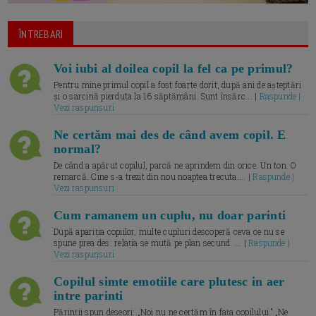
ÎNTREBARI
Voi iubi al doilea copil la fel ca pe primul?
Pentru mine primul copil a fost foarte dorit, după ani de așteptări
și o sarcină pierduta la 16 săptămâni. Sunt însărc... |
Raspunde |
Vezi raspunsuri
Ne certăm mai des de când avem copil. E
normal?
De când a apărut copilul, parcă ne aprindem din orice. Un ton. O
remarcă. Cine s-a trezit din nou noaptea trecuta.... |
Raspunde |
Vezi raspunsuri
Cum ramanem un cuplu, nu doar parinti
După apariția copiilor, multe cupluri descoperă ceva ce nu se
spune prea des: relația se mută pe plan secund. ... |
Raspunde |
Vezi raspunsuri
Copilul simte emotiile care plutesc in aer
intre parinti
Părinții spun deseori: „Noi nu ne certăm în fața copilului.” „Ne