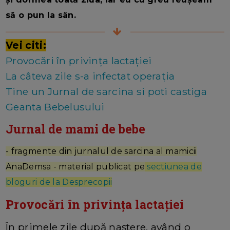
să o pun la sân.
Vei citi:
Provocări în privința lactației
La câteva zile s-a infectat operația
Tine un Jurnal de sarcina si poti castiga
Geanta Bebelusului
Jurnal de mami de bebe
- fragmente din jurnalul de sarcina al mamicii
AnaDemsa - material publicat pe
sectiunea de
bloguri de la Desprecopii
Provocări în privința lactației
În primele zile după naștere, având o