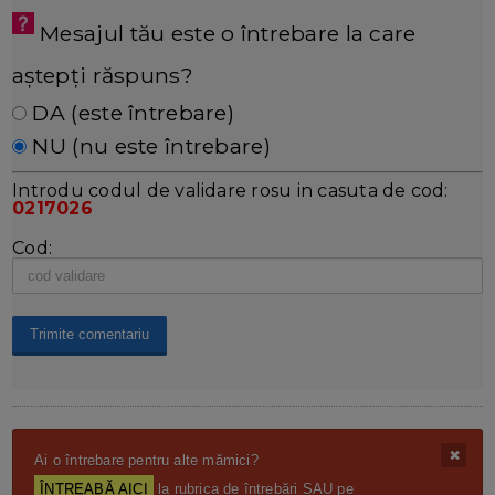
Mesajul tău este o întrebare la care
aștepți răspuns?
DA (este întrebare)
NU (nu este întrebare)
Introdu codul de validare rosu in casuta de cod:
0217026
Cod:
Ai o întrebare pentru alte mămici?
ÎNTREABĂ AICI
la rubrica de întrebări SAU pe