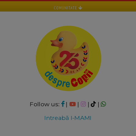
COMUNITATE
Follow us:
|
|
|
|
Intreabă I-MAMI