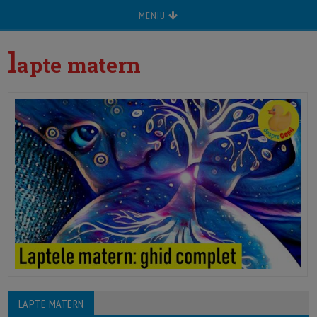
MENIU
l
apte matern
LAPTE MATERN