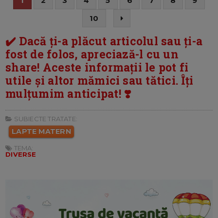
1
2
3
4
5
6
7
8
9
10
✔️ Dacă ți-a plăcut articolul sau ți-a
fost de folos, apreciază-l cu un
share! Aceste informații le pot fi
utile și altor mămici sau tătici. Îți
mulțumim anticipat! ❣️
SUBIECTE TRATATE:
LAPTE MATERN
TEMA:
DIVERSE