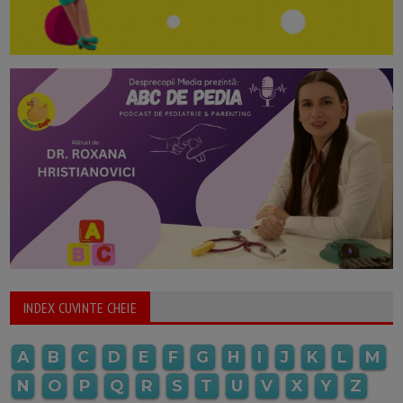
INDEX CUVINTE CHEIE
A
B
C
D
E
F
G
H
I
J
K
L
M
N
O
P
Q
R
S
T
U
V
X
Y
Z