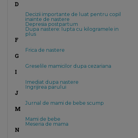
D
Decizii importante de luat pentru copil
inainte de nastere
Depresia postpartum
Dupa nastere: lupta cu kilogramele in
plus
F
Frica de nastere
G
Greselile mamicilor dupa cezariana
I
Imediat dupa nastere
Ingrijirea parului
J
Jurnal de mami de bebe scump
M
Mami de bebe
Meseria de mama
N