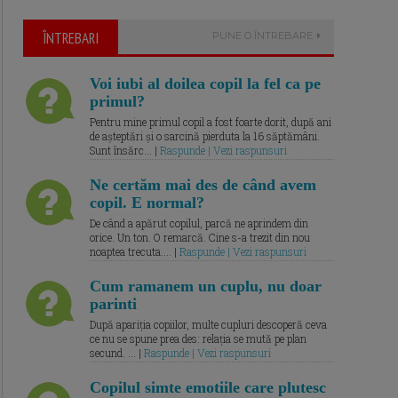
ÎNTREBARI
PUNE O ÎNTREBARE
Voi iubi al doilea copil la fel ca pe
primul?
Pentru mine primul copil a fost foarte dorit, după ani
de așteptări și o sarcină pierduta la 16 săptămâni.
Sunt însărc... |
Raspunde | Vezi raspunsuri
Ne certăm mai des de când avem
copil. E normal?
De când a apărut copilul, parcă ne aprindem din
orice. Un ton. O remarcă. Cine s-a trezit din nou
noaptea trecuta.... |
Raspunde | Vezi raspunsuri
Cum ramanem un cuplu, nu doar
parinti
După apariția copiilor, multe cupluri descoperă ceva
ce nu se spune prea des: relația se mută pe plan
secund. ... |
Raspunde | Vezi raspunsuri
Copilul simte emotiile care plutesc