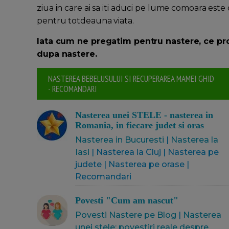
ziua in care ai sa iti aduci pe lume comoara este
pentru totdeauna viata.
Iata cum ne pregatim pentru nastere, ce pr
dupa nastere.
NASTEREA BEBELUSULUI SI RECUPERAREA MAMEI GHID
- RECOMANDARI
Nasterea unei STELE - nasterea in
Romania, in fiecare judet si oras
Nasterea in Bucuresti
|
Nasterea la
Iasi
| Nasterea la Cluj | Nasterea pe
judete | Nasterea pe orase |
Recomandari
Povesti "Cum am nascut"
Povesti Nastere pe Blog
|
Nasterea
unei stele: povestiri reale despre