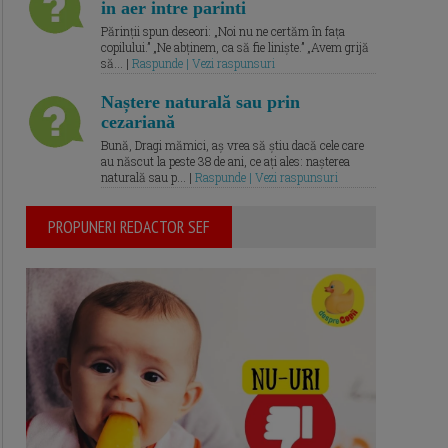
in aer intre parinti
Părinții spun deseori: „Noi nu ne certăm în fața
copilului.” „Ne abținem, ca să fie liniște.” „Avem grijă
să... |
Raspunde | Vezi raspunsuri
Naștere naturală sau prin
cezariană
Bună, Dragi mămici, aș vrea să știu dacă cele care
au născut la peste 38 de ani, ce ați ales: nașterea
naturală sau p... |
Raspunde | Vezi raspunsuri
PROPUNERI REDACTOR SEF