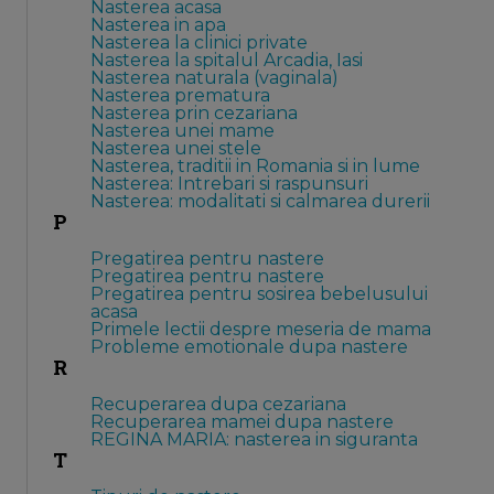
Nasterea acasa
Nasterea in apa
Nasterea la clinici private
Nasterea la spitalul Arcadia, Iasi
Nasterea naturala (vaginala)
Nasterea prematura
Nasterea prin cezariana
Nasterea unei mame
Nasterea unei stele
Nasterea, traditii in Romania si in lume
Nasterea: Intrebari si raspunsuri
Nasterea: modalitati si calmarea durerii
P
Pregatirea pentru nastere
Pregatirea pentru nastere
Pregatirea pentru sosirea bebelusului
acasa
Primele lectii despre meseria de mama
Probleme emotionale dupa nastere
R
Recuperarea dupa cezariana
Recuperarea mamei dupa nastere
REGINA MARIA: nasterea in siguranta
T