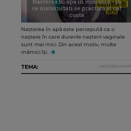
Nasterea in apa in Romania - in
ce maternitati se practica si cat
costa
Nașterea în apă este percepută ca o
naștere în care durerile nașterii vaginale
sunt mai mici. Din acest motiv, multe
mămici își...
TEMA:
NASTEREA IN AP