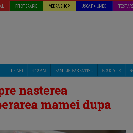
AL
FITOTERAPIE
VEDRA SHOP
USCAT + UMED
TESTARE
L
1-3 ANI
4-12 ANI
FAMILIE, PARENTING
EDUCATIE
S
spre nasterea
uperarea mamei dupa