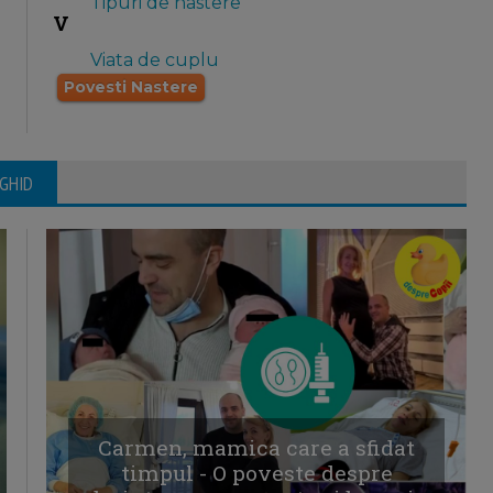
Tipuri de nastere
V
Viata de cuplu
Povesti Nastere
 GHID
Carmen, mamica care a sfidat
timpul - O poveste despre