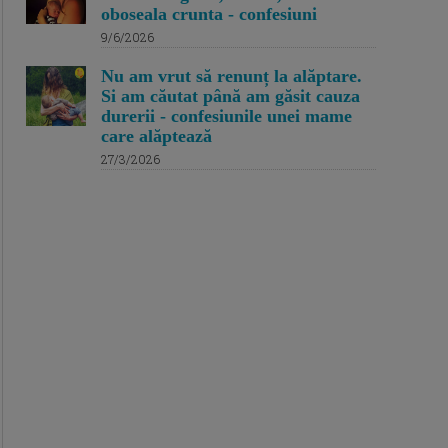
oboseala crunta - confesiuni
9/6/2026
Nu am vrut să renunț la alăptare.
Si am căutat până am găsit cauza
durerii - confesiunile unei mame
care alăptează
27/3/2026