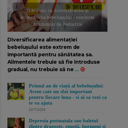
11 NU-uri in diversificarea și
alimentația bebelușului - conform
Academiei de Pediatrie
16/7/2026
AUTOR: EDITOR DC.
Diversificarea alimentației
bebelușului este extrem de
importantă pentru sănătatea sa.
Alimentele trebuie să fie introduse
gradual, nu trebuie să ne
...
Primul an de viață al bebelușului:
Avem cate un sfat important
pentru fiecare luna - si ai sa vezi ca
te va ajuta
10/7/2026
Depresia postnatala sau baletul
dintre dragoste, emotii, hormoni si