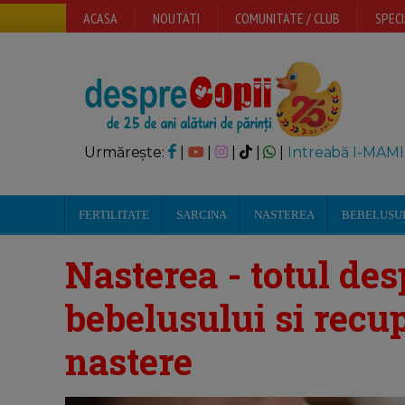
ACASA
NOUTATI
COMUNITATE / CLUB
SPECI
Urmărește:
|
|
|
|
|
Intreabă I-MAMI
FERTILITATE
SARCINA
NASTEREA
BEBELUSU
Nasterea - totul de
bebelusului si rec
nastere