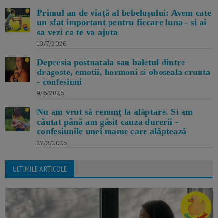
Primul an de viață al bebelușului: Avem cate
un sfat important pentru fiecare luna - si ai
sa vezi ca te va ajuta
10/7/2026
Depresia postnatala sau baletul dintre
dragoste, emotii, hormoni si oboseala crunta
- confesiuni
9/6/2026
Nu am vrut să renunț la alăptare. Si am
căutat până am găsit cauza durerii -
confesiunile unei mame care alăptează
27/3/2026
ULTIMILE ARTICOLE