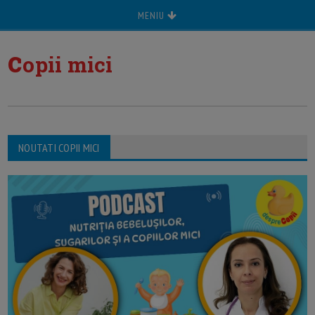
MENIU
c
opii mici
NOUTATI COPII MICI