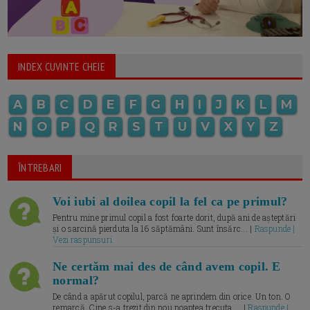
INDEX CUVINTE CHEIE
A
B
C
D
E
F
G
H
I
J
K
L
M
N
O
P
Q
R
S
T
U
V
X
Y
Z
ÎNTREBARI
Voi iubi al doilea copil la fel ca pe primul?
Pentru mine primul copil a fost foarte dorit, după ani de așteptări
și o sarcină pierduta la 16 săptămâni. Sunt însărc... |
Raspunde |
Vezi raspunsuri
Ne certăm mai des de când avem copil. E
normal?
De când a apărut copilul, parcă ne aprindem din orice. Un ton. O
remarcă. Cine s-a trezit din nou noaptea trecuta.... |
Raspunde |