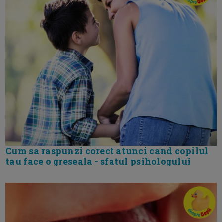
Cum sa raspunzi corect atunci cand copilul
tau face o greseala - sfatul psihologului