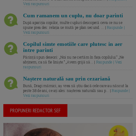
Vezi raspunsuri
Cum ramanem un cuplu, nu doar parinti
După apariția copiilor, multe cupluri descoperă ceva ce nu se
spune prea des: relația se mută pe plan secund. ... |
Raspunde |
Vezi raspunsuri
Copilul simte emotiile care plutesc in aer
intre parinti
Părinții spun deseori: „Noi nu ne certăm în fața copilului.” „Ne
abținem, ca să fie liniște.” „Avem grijă să... |
Raspunde | Vezi
raspunsuri
Naștere naturală sau prin cezariană
Bună, Dragi mămici, aș vrea să știu dacă cele care au născut la
peste 38 de ani, ce ați ales: nașterea naturală sau p... |
Raspunde |
Vezi raspunsuri
PROPUNERI REDACTOR SEF