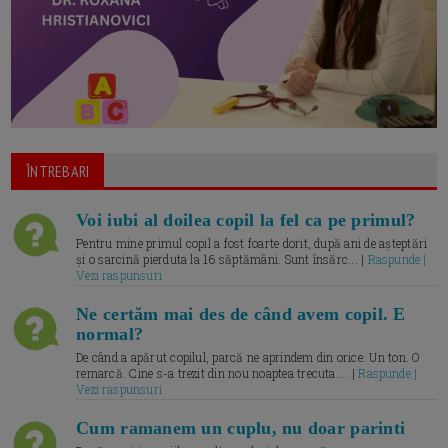
ÎNTREBARI
Voi iubi al doilea copil la fel ca pe primul?
Pentru mine primul copil a fost foarte dorit, după ani de așteptări
și o sarcină pierduta la 16 săptămâni. Sunt însărc... |
Raspunde |
Vezi raspunsuri
Ne certăm mai des de când avem copil. E
normal?
De când a apărut copilul, parcă ne aprindem din orice. Un ton. O
remarcă. Cine s-a trezit din nou noaptea trecuta.... |
Raspunde |
Vezi raspunsuri
Cum ramanem un cuplu, nu doar parinti