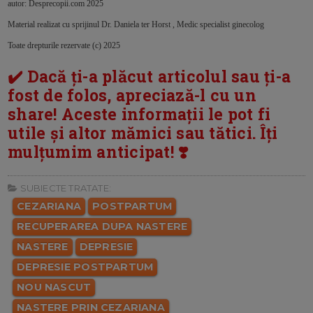
autor: Desprecopii.com 2025
Material realizat cu sprijinul Dr. Daniela ter Horst , Medic specialist ginecolog
Toate drepturile rezervate (c) 2025
✔️ Dacă ți-a plăcut articolul sau ți-a
fost de folos, apreciază-l cu un
share! Aceste informații le pot fi
utile și altor mămici sau tătici. Îți
mulțumim anticipat! ❣️
SUBIECTE TRATATE:
CEZARIANA
POSTPARTUM
RECUPERAREA DUPA NASTERE
NASTERE
DEPRESIE
DEPRESIE POSTPARTUM
NOU NASCUT
NASTERE PRIN CEZARIANA