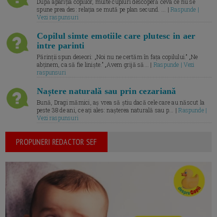
După apariția copiilor, multe cupluri descoperă ceva ce nu se
spune prea des: relația se mută pe plan secund. ... |
Raspunde |
Vezi raspunsuri
Copilul simte emotiile care plutesc in aer
intre parinti
Părinții spun deseori: „Noi nu ne certăm în fața copilului.” „Ne
abținem, ca să fie liniște.” „Avem grijă să... |
Raspunde | Vezi
raspunsuri
Naștere naturală sau prin cezariană
Bună, Dragi mămici, aș vrea să știu dacă cele care au născut la
peste 38 de ani, ce ați ales: nașterea naturală sau p... |
Raspunde |
Vezi raspunsuri
PROPUNERI REDACTOR SEF