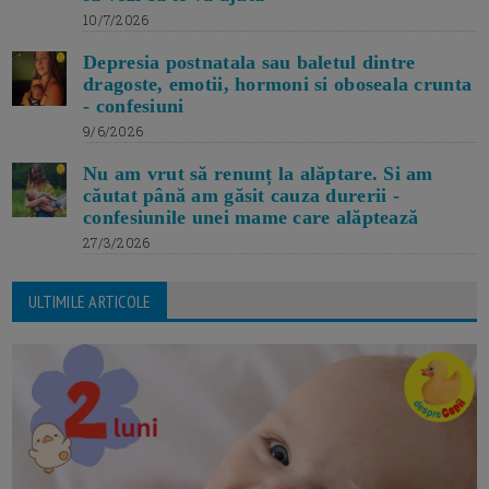
10/7/2026
Depresia postnatala sau baletul dintre
dragoste, emotii, hormoni si oboseala crunta
- confesiuni
9/6/2026
Nu am vrut să renunț la alăptare. Si am
căutat până am găsit cauza durerii -
confesiunile unei mame care alăptează
27/3/2026
ULTIMILE ARTICOLE