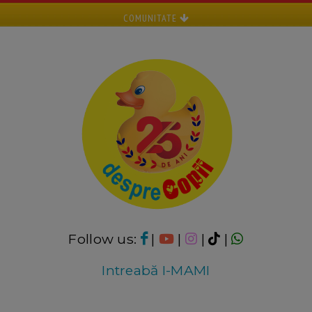
COMUNITATE
Follow us:
|
|
|
|
Intreabă I-MAMI