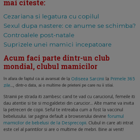
mai citeste:
Cezariana si legatura cu copilul
Sexul dupa nastere: ce anume se schimba?
Controalele post-natale
Suprizele unei mamici incepatoare
Acum faci parte dintr-un club
mondial, clubul mamicilor
a
Odiseea Sarcinii
la
Primele 365
In afara de faptul ca ai avansat de l
zile
...,
dintr-o data, ai o multime de prieteni pe care nu ii stiai.
Strainii pe strada iti zambesc cand te vad cu caruciorul, femeile iti
dau atentie si tie si mogaldetei din carucior... Alte mame va invita
la petreceri de copii. Seful te intreaba cum a fost la vaccinul
bebelusului. Iar pagina default a browserului devine
forumul
mamicilor de bebelusi de la Desprecopii
. Clubul in care ati intrat
este cel al parintilor si are o multime de mebri. Bine ai venit!