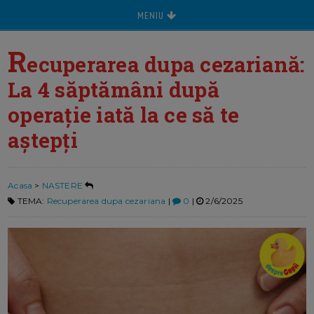
MENIU
R
ecuperarea dupa cezariană:
La 4 săptămâni după
operație iată la ce să te
aștepți
Acasa
>
NASTERE
TEMA:
Recuperarea dupa cezariana
|
0
|
2/6/2025