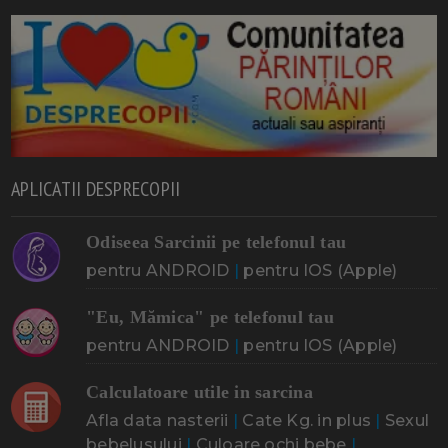
APLICATII DESPRECOPII
Odiseea Sarcinii pe telefonul tau
pentru ANDROID
|
pentru IOS (Apple)
"Eu, Mămica" pe telefonul tau
pentru ANDROID
|
pentru IOS (Apple)
Calculatoare utile in sarcina
Afla data nasterii
|
Cate Kg. in plus
|
Sexul
bebelusului
|
Culoare ochi bebe
|