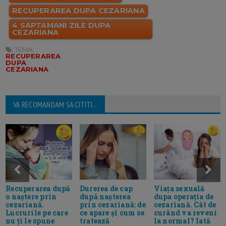
RECUPERAREA DUPA CEZARIANA
4 SAPTAMANI ZILE DUPA
CEZARIANA
TEMA:
RECUPERAREA
DUPA
CEZARIANA
VA RECOMANDAM SA CITITI...
Durerea de cap
Viața sexuală
Recuperarea după
după nașterea
dupa operația de
o naștere prin
prin cezariană: de
cezariană. Cât de
cezariană.
ce apare și cum se
curând va reveni
Lucrurile pe care
tratează
la normal? Iată
nu ți le spune