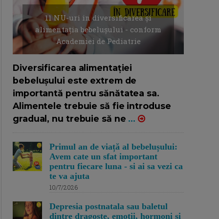
11 NU-uri in diversificarea și
alimentația bebelușului - conform
Academiei de Pediatrie
16/7/2026
AUTOR: EDITOR DC.
Diversificarea alimentației
bebelușului este extrem de
importantă pentru sănătatea sa.
Alimentele trebuie să fie introduse
gradual, nu trebuie să ne
...
Primul an de viață al bebelușului:
Avem cate un sfat important
pentru fiecare luna - si ai sa vezi ca
te va ajuta
10/7/2026
Depresia postnatala sau baletul
dintre dragoste, emotii, hormoni si