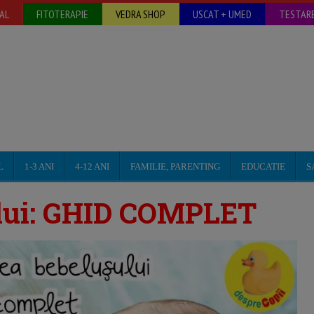
AL
FITOTERAPIE
VEDRA SHOP
USCAT + UMED
TESTARE
L
1-3 ANI
4-12 ANI
FAMILIE, PARENTING
EDUCATIE
S
ului: GHID COMPLET