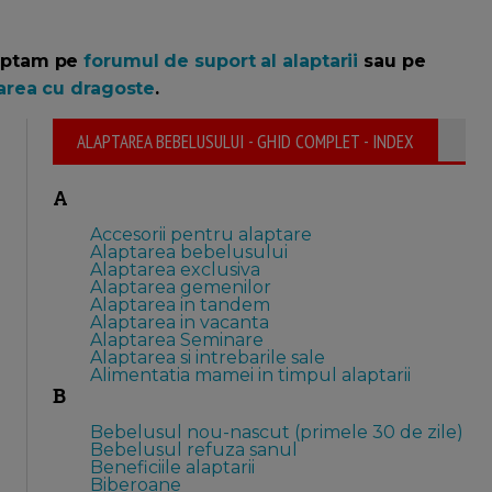
teptam pe
forumul de suport al alaptarii
sau pe
area cu dragoste
.
ALAPTAREA BEBELUSULUI - GHID COMPLET - INDEX
A
Accesorii pentru alaptare
Alaptarea bebelusului
Alaptarea exclusiva
Alaptarea gemenilor
Alaptarea in tandem
Alaptarea in vacanta
Alaptarea Seminare
Alaptarea si intrebarile sale
Alimentatia mamei in timpul alaptarii
B
Bebelusul nou-nascut (primele 30 de zile)
Bebelusul refuza sanul
Beneficiile alaptarii
Biberoane