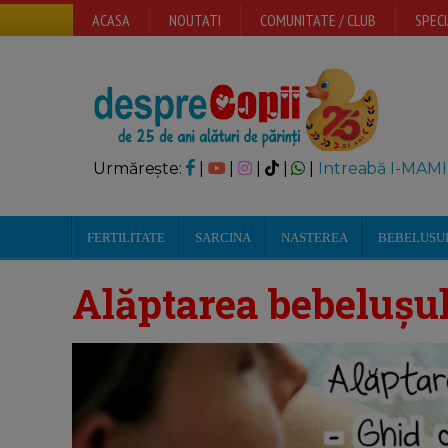
ACASA
NOUTATI
COMUNITATE / CLUB
SPECI
Urmărește:
|
|
|
|
|
Intreabă I-MAMI
FERTILITATE
SARCINA
NASTEREA
BEBELUSU
Alăptarea bebeluș