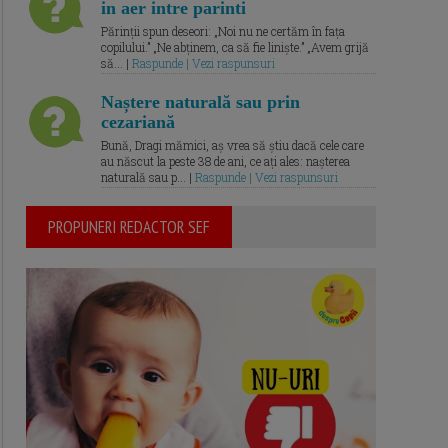
in aer intre parinti
Părinții spun deseori: „Noi nu ne certăm în fața
copilului.” „Ne abținem, ca să fie liniște.” „Avem grijă
să... |
Raspunde | Vezi raspunsuri
Naștere naturală sau prin
cezariană
Bună, Dragi mămici, aș vrea să știu dacă cele care
au născut la peste 38 de ani, ce ați ales: nașterea
naturală sau p... |
Raspunde | Vezi raspunsuri
PROPUNERI REDACTOR SEF