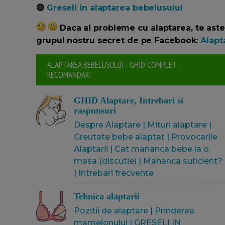
🔴
Greseli in alaptarea bebelusului
Daca ai probleme cu alaptarea, te as
grupul nostru secret de pe Facebook:
Alapt
ALAPTAREA BEBELUSULUI - GHID COMPLET -
RECOMANDARI
GHID Alaptare, Intrebari si
raspunsuri
Despre Alaptare
|
Mituri alaptare
|
Greutate bebe alaptat
|
Provocarile
Alaptarii
|
Cat mananca bebe la o
masa (discutie)
|
Mananca suficient?
|
Intrebari frecvente
Tehnica alaptarii
Pozitii de alaptare
|
Prinderea
mamelonului
|
GRESELI IN