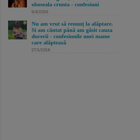
oboseala crunta - confesiuni
9/6/2026
Nu am vrut să renunț la alăptare.
Si am căutat până am găsit cauza
durerii - confesiunile unei mame
care alăptează
27/3/2026