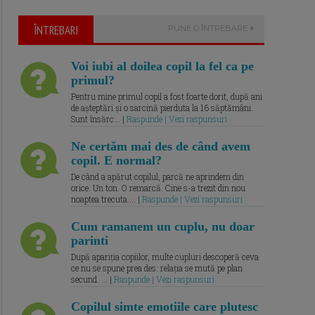
ÎNTREBARI
PUNE O ÎNTREBARE
Voi iubi al doilea copil la fel ca pe
primul?
Pentru mine primul copil a fost foarte dorit, după ani
de așteptări și o sarcină pierduta la 16 săptămâni.
Sunt însărc... |
Raspunde | Vezi raspunsuri
Ne certăm mai des de când avem
copil. E normal?
De când a apărut copilul, parcă ne aprindem din
orice. Un ton. O remarcă. Cine s-a trezit din nou
noaptea trecuta.... |
Raspunde | Vezi raspunsuri
Cum ramanem un cuplu, nu doar
parinti
După apariția copiilor, multe cupluri descoperă ceva
ce nu se spune prea des: relația se mută pe plan
secund. ... |
Raspunde | Vezi raspunsuri
Copilul simte emotiile care plutesc