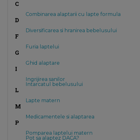
C
Combinarea alaptarii cu lapte formula
D
Diversificarea si hranirea bebelusului
F
Furia laptelui
G
Ghid alaptare
I
Ingrijirea sanilor
Intarcatul bebelusului
L
Lapte matern
M
Medicamentele si alaptarea
P
Pomparea laptelui matern
Pot sa alaptez DACA?