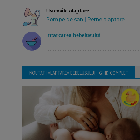
Ustensile alaptare
Pompe de san
|
Perne alaptare
|
Intarcarea bebelusului
NOUTATI ALAPTAREA BEBELUSULUI - GHID COMPLET