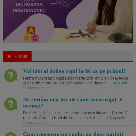
ÎNTREBARI
Voi iubi al doilea copil la fel ca pe primul?
Pentru mine primul copil a fost foarte dorit, după ani de așteptări
și o sarcină pierduta la 16 săptămâni. Sunt însărc... |
Raspunde |
Vezi raspunsuri
Ne certăm mai des de când avem copil. E
normal?
De când a apărut copilul, parcă ne aprindem din orice. Un ton. O
remarcă. Cine s-a trezit din nou noaptea trecuta.... |
Raspunde |
Vezi raspunsuri
Cum ramanem un cuplu, nu doar parinti