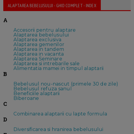
ALAPTAREA BEBELUSULUI - GHID COMPLET - INDEX
A
Accesorii pentru alaptare
Alaptarea bebelusului
Alaptarea exclusiva
Alaptarea gemenilor
Alaptarea in tandem
Alaptarea in vacanta
Alaptarea Seminare
Alaptarea si intrebarile sale
Alimentatia mamei in timpul alaptarii
B
Bebelusul nou-nascut (primele 30 de zile)
Bebelusul refuza sanul
Beneficiile alaptarii
Biberoane
C
Combinarea alaptarii cu lapte formula
D
Diversificarea si hranirea bebelusului