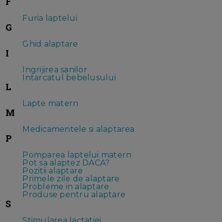
F
Furia laptelui
G
Ghid alaptare
I
Ingrijirea sanilor
Intarcatul bebelusului
L
Lapte matern
M
Medicamentele si alaptarea
P
Pomparea laptelui matern
Pot sa alaptez DACA?
Pozitii alaptare
Primele zile de alaptare
Probleme in alaptare
Produse pentru alaptare
S
Stimularea lactatiei