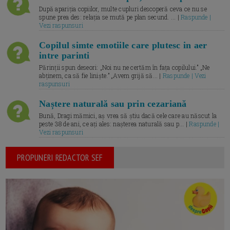
După apariția copiilor, multe cupluri descoperă ceva ce nu se
spune prea des: relația se mută pe plan secund. ... |
Raspunde |
Vezi raspunsuri
Copilul simte emotiile care plutesc in aer
intre parinti
Părinții spun deseori: „Noi nu ne certăm în fața copilului.” „Ne
abținem, ca să fie liniște.” „Avem grijă să... |
Raspunde | Vezi
raspunsuri
Naștere naturală sau prin cezariană
Bună, Dragi mămici, aș vrea să știu dacă cele care au născut la
peste 38 de ani, ce ați ales: nașterea naturală sau p... |
Raspunde |
Vezi raspunsuri
PROPUNERI REDACTOR SEF