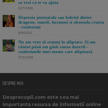
sa vezi ca te va ajuta
10/7/2026
Depresia postnatala sau baletul dintre
dragoste, emotii, hormoni si oboseala crunta
- confesiuni
9/6/2026
Nu am vrut să renunț la alăptare. Si am
căutat până am găsit cauza durerii -
confesiunile unei mame care alăptează
27/3/2026
DESPRE NOI
Desprecopii.com este cea mai
importanta resursa de informatii online