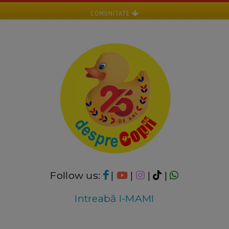
COMUNITATE
Follow us:
|
|
|
|
Intreabă I-MAMI