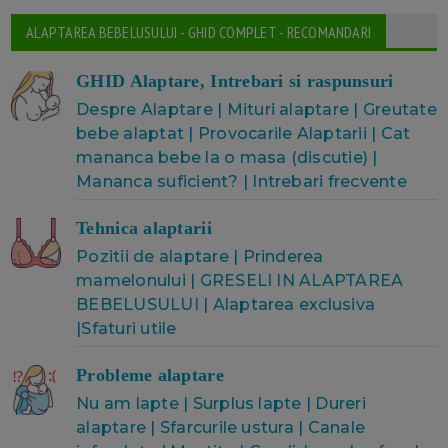
ALAPTAREA BEBELUSULUI - GHID COMPLET - RECOMANDARI
GHID Alaptare, Intrebari si raspunsuri
Despre Alaptare
|
Mituri alaptare
|
Greutate
bebe alaptat
|
Provocarile Alaptarii
|
Cat
mananca bebe la o masa (discutie)
|
Mananca suficient?
|
Intrebari frecvente
Tehnica alaptarii
Pozitii de alaptare
|
Prinderea
mamelonului
|
GRESELI IN ALAPTAREA
BEBELUSULUI
|
Alaptarea exclusiva
|
Sfaturi utile
Probleme alaptare
Nu am lapte
|
Surplus lapte
|
Dureri
alaptare
|
Sfarcurile ustura
|
Canale