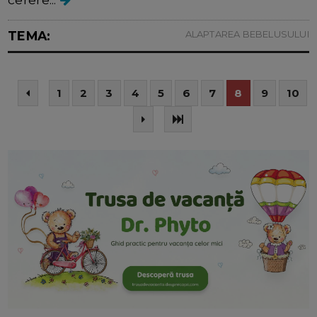
TEMA:
ALAPTAREA BEBELUSULUI
1
2
3
4
5
6
7
8
9
10