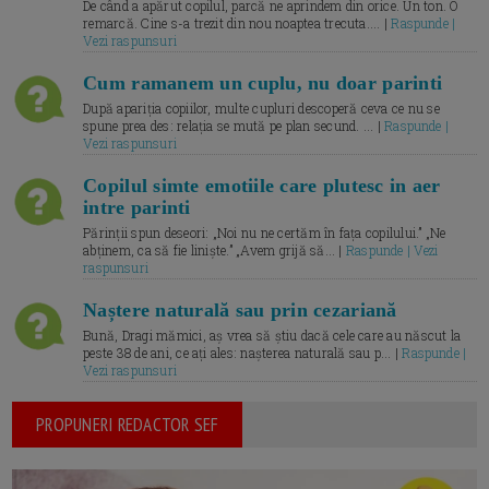
De când a apărut copilul, parcă ne aprindem din orice. Un ton. O
remarcă. Cine s-a trezit din nou noaptea trecuta.... |
Raspunde |
Vezi raspunsuri
Cum ramanem un cuplu, nu doar parinti
După apariția copiilor, multe cupluri descoperă ceva ce nu se
spune prea des: relația se mută pe plan secund. ... |
Raspunde |
Vezi raspunsuri
Copilul simte emotiile care plutesc in aer
intre parinti
Părinții spun deseori: „Noi nu ne certăm în fața copilului.” „Ne
abținem, ca să fie liniște.” „Avem grijă să... |
Raspunde | Vezi
raspunsuri
Naștere naturală sau prin cezariană
Bună, Dragi mămici, aș vrea să știu dacă cele care au născut la
peste 38 de ani, ce ați ales: nașterea naturală sau p... |
Raspunde |
Vezi raspunsuri
PROPUNERI REDACTOR SEF