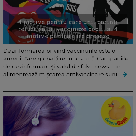
4 motive pentru care unii parinti
refuza sa isi vaccineze copiii si 4
motive pentru care gresesc
Dezinformarea privind vaccinurile este o
amenințare globală recunoscută. Campaniile
de dezinformare și valul de fake news care
alimentează mișcarea antivaccinare sunt...