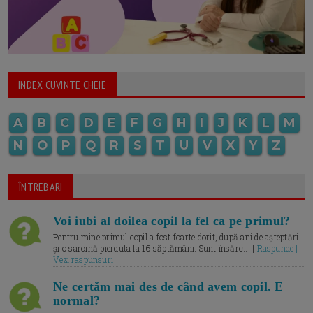
INDEX CUVINTE CHEIE
A
B
C
D
E
F
G
H
I
J
K
L
M
N
O
P
Q
R
S
T
U
V
X
Y
Z
ÎNTREBARI
Voi iubi al doilea copil la fel ca pe primul?
Pentru mine primul copil a fost foarte dorit, după ani de așteptări
și o sarcină pierduta la 16 săptămâni. Sunt însărc... |
Raspunde |
Vezi raspunsuri
Ne certăm mai des de când avem copil. E
normal?