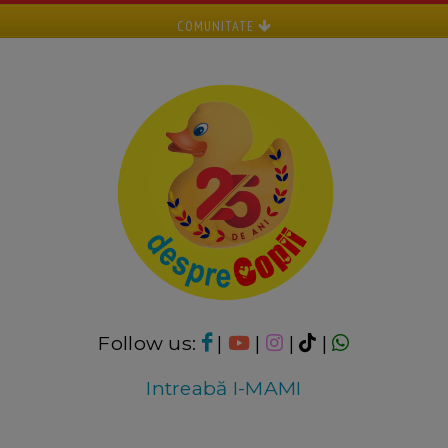
COMUNITATE
Follow us:
|
|
|
|
Intreabă I-MAMI