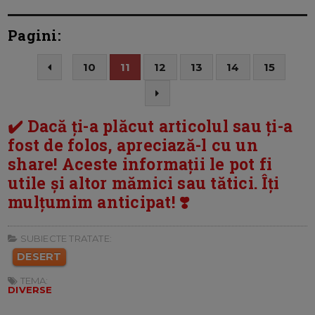
Pagini:
10
11
12
13
14
15
✔️ Dacă ți-a plăcut articolul sau ți-a
fost de folos, apreciază-l cu un
share! Aceste informații le pot fi
utile și altor mămici sau tătici. Îți
mulțumim anticipat! ❣️
SUBIECTE TRATATE:
DESERT
TEMA:
DIVERSE