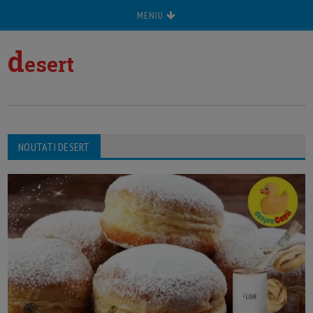
MENIU
d
esert
NOUTATI DESERT