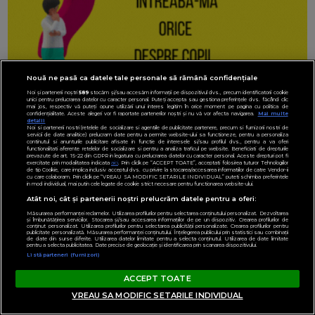
Nouă ne pasă ca datele tale personale să rămână confidențiale
Noi și partenerii noștri
589
stocăm și/sau accesăm informații pe dispozitivul dvs., precum identificatorii cookie
unici pentru prelucrarea datelor cu caracter personal. Puteți accepta sau gestiona preferințele dvs. făcând clic
mai jos, respectiv vă puteți opune utilizării unui interes legitim în orice moment pe pagina cu politica de
confidențialitate. Aceste alegeri vor fi raportate partenerilor noștri și nu vă vor afecta navigarea.
Mai multe
detalii
Noi si partenerii nostri (retelele de socializare si agentiile de publicitate partenere, precum si furnizorii nostri de
servicii de date analitice) prelucram date pentru a permite website-ului sa functioneze, pentru a personaliza
continutul si anunturile publicitare afisate in functie de interesele si/sau profilul dvs., pentru a va oferi
functionalitati aferente retelelor de socializare si pentru a analiza traficul pe website. Beneficiati de drepturile
prevazute de art. 15-22 din GDPR in legatura cu prelucrarea datelor cu caracter personal. Aceste drepturi pot fi
exercitate prin modalitatea indicata
aici
. Prin click pe “ACCEPT TOATE”, acceptati folosirea tuturor Tehnologiilor
de tip Cookie, care implica inclusiv acceptul dvs. cu privire la stocarea/accesarea informatiilor de catre Vendor-ii
cu care colaboram. Prin click pe “VREAU SA MODIFIC SETARILE INDIVIDUAL” puteti schimba preferintele
in mod individual, mai putin cele legate de cookie strict necesare pentru functionarea website-ului.
Atât noi, cât și partenerii noștri prelucrăm datele pentru a oferi:
Măsurarea performanței reclamelor. Utilizarea profilurilor pentru selectarea conținutului personalizat. Dezvoltarea
și îmbunătățirea serviciilor. Stocarea și/sau accesarea informațiilor de pe un dispozitiv. Crearea profilurilor de
conținut personalizat. Utilizarea profilurilor pentru selectarea publicității personalizate. Crearea profilurilor pentru
publicitate personalizată. Măsurarea performanței conținutului. Înțelegerea publicului prin statistici sau combinații
de date din surse diferite. Utilizarea datelor limitate pentru a selecta conținutul. Utilizarea de date limitate
pentru a selecta publicitatea. Date precise de geolocație și identificarea prin scanarea dispozitivului.
Listă parteneri (furnizori)
ACCEPT TOATE
VREAU SA MODIFIC SETARILE INDIVIDUAL
INDEX CUVINTE CHEIE