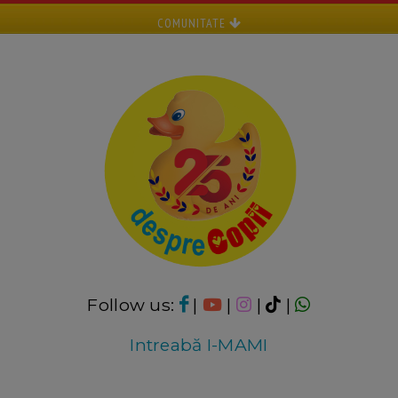
COMUNITATE
Follow us:
|
|
|
|
Intreabă I-MAMI