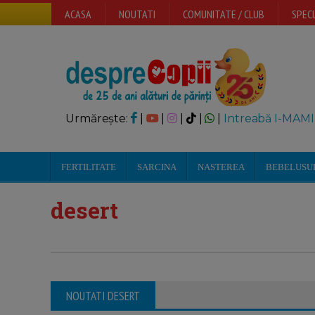
ACASA
NOUTATI
COMUNITATE / CLUB
SPECI
Urmărește:
|
|
|
|
|
Intreabă I-MAMI
FERTILITATE
SARCINA
NASTEREA
BEBELUSU
desert
NOUTATI DESERT