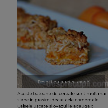
Desert cu nuci si caise
Aceste batoane de cereale sunt mult mai
slabe in grasimi decat cele comerciale.
Caisele uscate si ovazul le adauga o