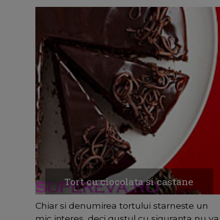
Tort cu ciocolata si castane
Chiar si denumirea tortului starneste un
mic interes, deci gustul cu siguranta nu va