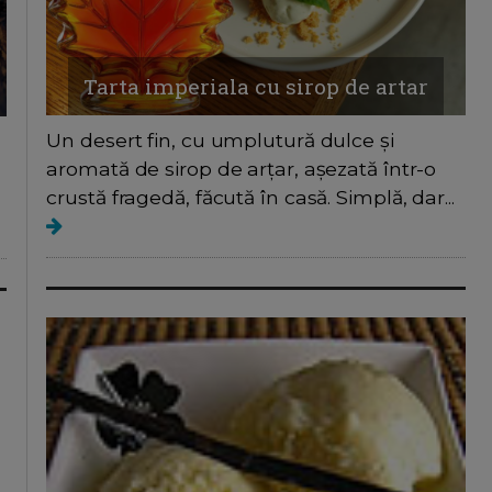
Tarta imperiala cu sirop de artar
Un desert fin, cu umplutură dulce și
aromată de sirop de arțar, așezată într-o
crustă fragedă, făcută în casă. Simplă, dar...