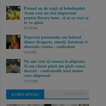
Primul an de viață al bebelușului:
Avem cate un sfat important
pentru fiecare luna - si ai sa vezi ca
te va ajuta
10/7/2026
Depresia postnatala sau baletul
dintre dragoste, emotii, hormoni si
oboseala crunta - confesiuni
9/6/2026
Nu am vrut să renunț la alăptare.
Si am căutat până am găsit cauza
durerii - confesiunile unei mame
care alăptează
27/3/2026
ULTIMILE ARTICOLE
NOUTATI AICI