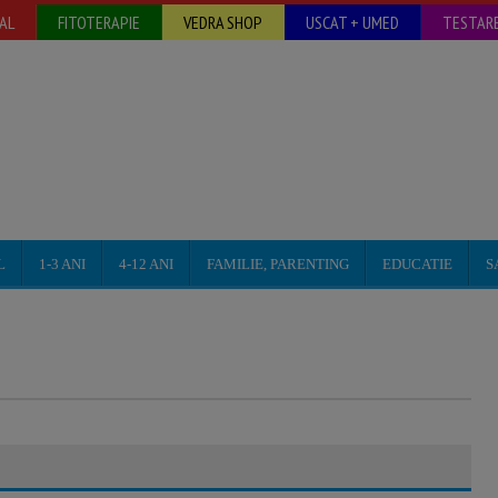
AL
FITOTERAPIE
VEDRA SHOP
USCAT + UMED
TESTARE
L
1-3 ANI
4-12 ANI
FAMILIE, PARENTING
EDUCATIE
S