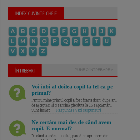
INDEX CUVINTE CHEIE
A
B
C
D
E
F
G
H
I
J
K
L
M
N
O
P
Q
R
S
T
U
V
X
Y
Z
ÎNTREBARI
PUNE O ÎNTREBARE
Voi iubi al doilea copil la fel ca pe
primul?
Pentru mine primul copil a fost foarte dorit, după ani
de așteptări și o sarcină pierduta la 16 săptămâni.
Sunt însărc... |
Raspunde | Vezi raspunsuri
Ne certăm mai des de când avem
copil. E normal?
De când a apărut copilul, parcă ne aprindem din