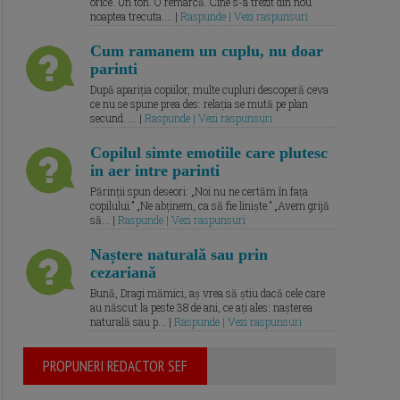
orice. Un ton. O remarcă. Cine s-a trezit din nou
noaptea trecuta.... |
Raspunde | Vezi raspunsuri
Cum ramanem un cuplu, nu doar
parinti
După apariția copiilor, multe cupluri descoperă ceva
ce nu se spune prea des: relația se mută pe plan
secund. ... |
Raspunde | Vezi raspunsuri
Copilul simte emotiile care plutesc
in aer intre parinti
Părinții spun deseori: „Noi nu ne certăm în fața
copilului.” „Ne abținem, ca să fie liniște.” „Avem grijă
să... |
Raspunde | Vezi raspunsuri
Naștere naturală sau prin
cezariană
Bună, Dragi mămici, aș vrea să știu dacă cele care
au născut la peste 38 de ani, ce ați ales: nașterea
naturală sau p... |
Raspunde | Vezi raspunsuri
PROPUNERI REDACTOR SEF