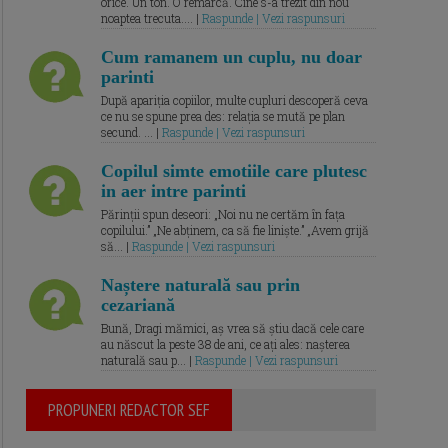
orice. Un ton. O remarcă. Cine s-a trezit din nou
noaptea trecuta.... |
Raspunde | Vezi raspunsuri
Cum ramanem un cuplu, nu doar
parinti
După apariția copiilor, multe cupluri descoperă ceva
ce nu se spune prea des: relația se mută pe plan
secund. ... |
Raspunde | Vezi raspunsuri
Copilul simte emotiile care plutesc
in aer intre parinti
Părinții spun deseori: „Noi nu ne certăm în fața
copilului.” „Ne abținem, ca să fie liniște.” „Avem grijă
să... |
Raspunde | Vezi raspunsuri
Naștere naturală sau prin
cezariană
Bună, Dragi mămici, aș vrea să știu dacă cele care
au născut la peste 38 de ani, ce ați ales: nașterea
naturală sau p... |
Raspunde | Vezi raspunsuri
PROPUNERI REDACTOR SEF