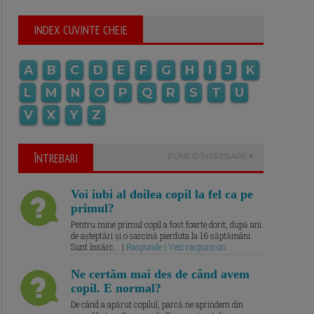
INDEX CUVINTE CHEIE
A
B
C
D
E
F
G
H
I
J
K
L
M
N
O
P
Q
R
S
T
U
V
X
Y
Z
ÎNTREBARI
PUNE O ÎNTREBARE
Voi iubi al doilea copil la fel ca pe
primul?
Pentru mine primul copil a fost foarte dorit, după ani
de așteptări și o sarcină pierduta la 16 săptămâni.
Sunt însărc... |
Raspunde | Vezi raspunsuri
Ne certăm mai des de când avem
copil. E normal?
De când a apărut copilul, parcă ne aprindem din