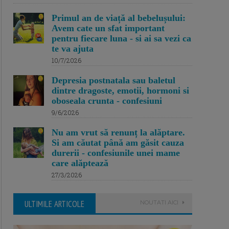
Primul an de viață al bebelușului:
Avem cate un sfat important
pentru fiecare luna - si ai sa vezi ca
te va ajuta
10/7/2026
Depresia postnatala sau baletul
dintre dragoste, emotii, hormoni si
oboseala crunta - confesiuni
9/6/2026
Nu am vrut să renunț la alăptare.
Si am căutat până am găsit cauza
durerii - confesiunile unei mame
care alăptează
27/3/2026
ULTIMILE ARTICOLE
NOUTATI AICI