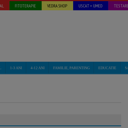
AL
FITOTERAPIE
VEDRA SHOP
USCAT + UMED
TESTARE
L
1-3 ANI
4-12 ANI
FAMILIE, PARENTING
EDUCATIE
S