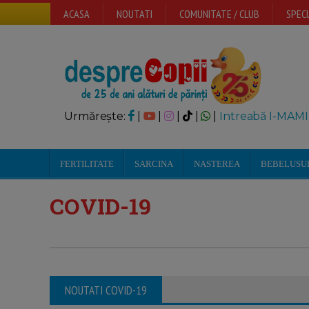
ACASA
NOUTATI
COMUNITATE / CLUB
SPECI
Urmărește:
|
|
|
|
|
Intreabă I-MAMI
FERTILITATE
SARCINA
NASTEREA
BEBELUSU
COVID-19
NOUTATI COVID-19