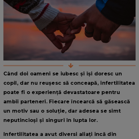
Când doi oameni se iubesc și își doresc un
copil, dar nu reușesc să conceapă, infertilitatea
poate fi o experiență devastatoare pentru
ambii parteneri. Fiecare încearcă să găsească
un motiv sau o soluție, dar adesea se simt
neputincioși și singuri în lupta lor.
Infertilitatea a avut diversi aliați incă din