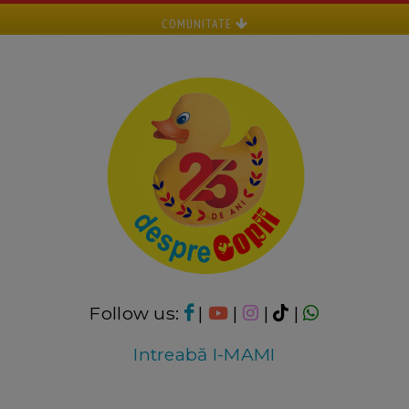
COMUNITATE
Follow us:
|
|
|
|
Intreabă I-MAMI