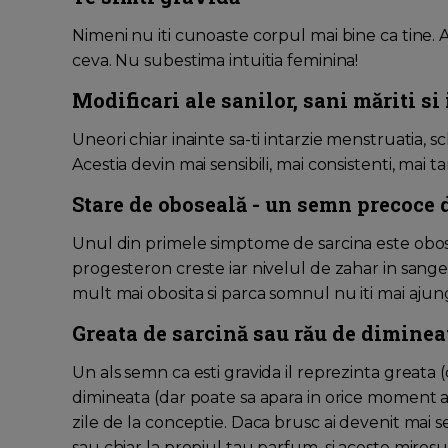
Nimeni nu iti cunoaste corpul mai bine ca tine. 
ceva. Nu subestima intuitia feminina!
Modificari ale sanilor, sani măriti si 
Uneori chiar inainte sa-ti intarzie menstruatia, s
Acestia devin mai sensibili, mai consistenti, mai tar
Stare de oboseală - un semn precoce 
Unul din primele simptome de sarcina este obose
progesteron creste iar nivelul de zahar in sange 
mult mai obosita si parca somnul nu iti mai ajung
Greata de sarcină sau rău de diminea
Un als semn ca esti gravida il reprezinta greata 
dimineata (dar poate sa apara in orice moment al 
zile de la conceptie. Daca brusc ai devenit mai 
sau chiar la propiul tau parfum, si aceste mirosur