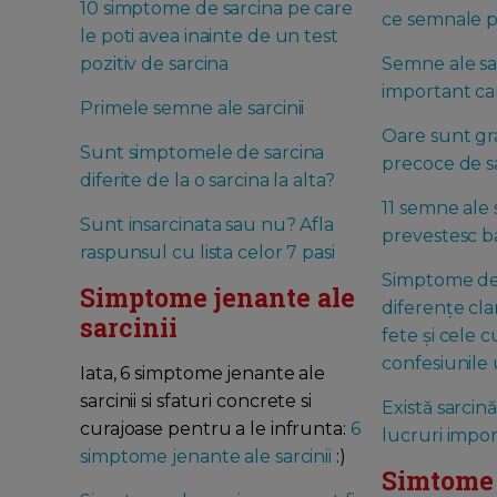
10 simptome de sarcina pe care
ce semnale p
le poti avea inainte de un test
pozitiv de sarcina
Semne ale sa
important car
Primele semne ale sarcinii
Oare sunt g
Sunt simptomele de sarcina
precoce de s
diferite de la o sarcina la alta?
11 semne ale s
Sunt insarcinata sau nu? Afla
prevestesc b
raspunsul cu lista celor 7 pasi
Simptome de 
Simptome jenante ale
diferențe cla
sarcinii
fete și cele cu
confesiunile
Iata, 6 simptome jenante ale
sarcinii si sfaturi concrete si
Există sarcin
curajoase pentru a le infrunta:
6
lucruri impo
simptome jenante ale sarcinii
:)
Simtome 