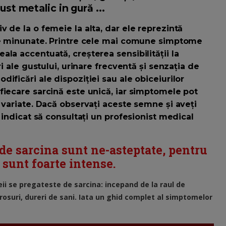
ust metalic in gură ...
 de la o femeie la alta, dar ele reprezintă
ape minunate. Printre cele mai comune simptome
la accentuată, creșterea sensibilității la
ri ale gustului, urinare frecventă și senzația de
ificări ale dispoziției sau ale obiceiurilor
fiecare sarcină este unică, iar simptomele pot
 variate. Dacă observați aceste semne și aveți
 indicat să consultați un profesionist medical
e sarcina sunt ne-asteptate, pentru
e sunt foarte intense.
i se pregateste de sarcina: incepand de la raul de
rosuri, dureri de sani. Iata un ghid complet al simptomelor