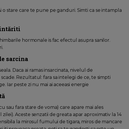
Ai o stare care te pune pe ganduri. Simti ca se intampla
intăriti
chimbarile hormonale is fac efectul asupra sanilor.
i.
de sarcina
ala. Daca ai ramas insarcinata, nivelul de
scade. Rezultatul: fara sa intelegi de ce, te simpti
e. Iar peste zi nu mai ai aceeasi energie
tă
(cu sau fara stare de voma) care apare mai ales
zilei). Aceste senzatii de greata apar aproximativ la 14
sensibila la mirosul fumului de tigara, miros de mancare
i iti provoaca greata, poti sa te gandesti ca este un