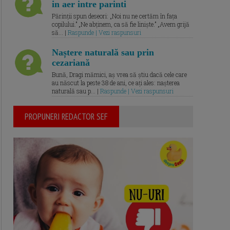
in aer intre parinti
Părinții spun deseori: „Noi nu ne certăm în fața
copilului.” „Ne abținem, ca să fie liniște.” „Avem grijă
să... |
Raspunde | Vezi raspunsuri
Naștere naturală sau prin
cezariană
Bună, Dragi mămici, aș vrea să știu dacă cele care
au născut la peste 38 de ani, ce ați ales: nașterea
naturală sau p... |
Raspunde | Vezi raspunsuri
PROPUNERI REDACTOR SEF