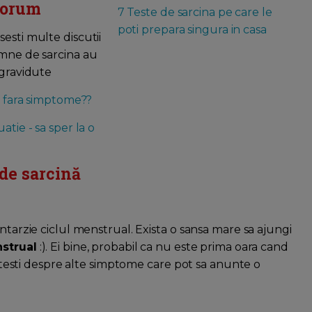
 forum
7 Teste de sarcina pe care le
poti prepara singura in casa
esti multe discutii
mne de sarcina au
 gravidute
a fara simptome??
atie - sa sper la o
de sarcină
ntarzie ciclul menstrual. Exista o sansa mare sa ajungi
nstrual
:). Ei bine, probabil ca nu este prima oara cand
 citesti despre alte simptome care pot sa anunte o