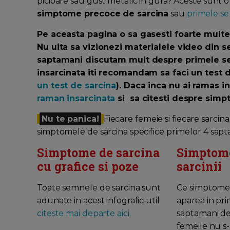
picioare sau gust metalic in gura? Aceste sunt 
simptome precoce de sarcina
sau
primele se
Pe aceasta pagina o sa gasesti foarte mult
Nu uita sa vizionezi materialele video din 
saptamani discutam mult despre primele sem
insarcinata iti recomandam sa faci un test d
un test de sarcina
). Daca inca nu ai ramas i
raman insarcinata
si sa citesti despre simp
Nu te panica!
Fiecare femeie si fiecare sarcin
simptomele de sarcina specifice primelor 4 sap
Simptome de sarcina
Simptome
cu grafice si poze
sarcinii
Toate semnele de sarcina sunt
Ce simptome 
adunate in acest infografic util
aparea in pr
citeste mai departe aici.
saptamani de 
femeile nu s