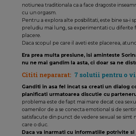
notiunea traditionala ca a face dragoste inseam
cu un orgasm.
Pentru a explora alte posibilitati, este bine sa-i 
preludiu mai lung, sa experimentati cu diferite fe
placere.
Daca scopul pe care il aveti este placerea, atunci
Era prea multa presiune, isi aminteste Sorin
nu ne mai gandim la asta, ci doar sa ne dist
Cititi nepararat:
7 solutii pentru o 
Ganditi in asa fel incat sa creati un dialog
planificati urmatoarea discutie cu partener
problema este de fapt mai mare decat cea sexuala
oamenilor de a se conecta emotional si de sentime
satisfacute din punct de vedere sexual se simt ma
care o duc.
Daca va inarmati cu informatiile potrivite si