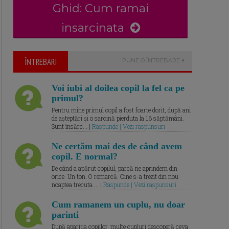
Ghid: Cum ramai
insarcinata
ÎNTREBARI
PUNE O ÎNTREBARE
Voi iubi al doilea copil la fel ca pe
primul?
Pentru mine primul copil a fost foarte dorit, după ani
de așteptări și o sarcină pierduta la 16 săptămâni.
Sunt însărc... |
Raspunde | Vezi raspunsuri
Ne certăm mai des de când avem
copil. E normal?
De când a apărut copilul, parcă ne aprindem din
orice. Un ton. O remarcă. Cine s-a trezit din nou
noaptea trecuta.... |
Raspunde | Vezi raspunsuri
Cum ramanem un cuplu, nu doar
parinti
După apariția copiilor, multe cupluri descoperă ceva