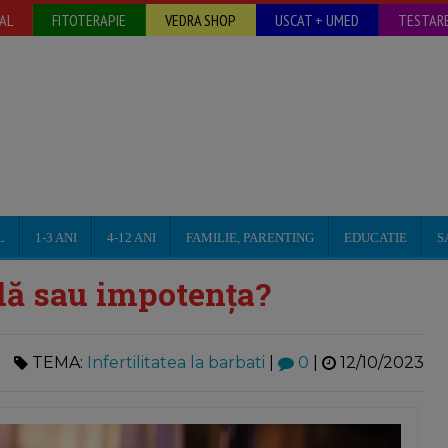
AL
FITOTERAPIE
VEDRA SHOP
USCAT + UMED
TESTARE
L
1-3 ANI
4-12 ANI
FAMILIE, PARENTING
EDUCATIE
S
ilă sau impotența?
TEMA:
Infertilitatea la barbati
|
0
|
12/10/2023