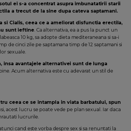
sotul ei s-a concentrat asupra imbunatatirii starii
ectila a trecut de la sine dupa cateva saptamani.
 si Cialis, ceea ce a ameliorat disfunctia erectila,
nu sunt ieftine
. Ca alternativa, ea a pus la punct un
a slabeasca 10 kg, sa adopte dieta mediteraneana si sa-i
imp de cinci zile pe saptamana timp de 12 saptamani si
lor sexuale.
a, insa avantajele alternativei sunt de lunga
 bine. Acum alternativa este cu adevarat un stil de
ntru ceea ce se intampla in viata barbatului, spun
i, acest lucru se poate vede pe plan sexual. Iar daca
rautati lucrurile.
 atunci cand este vorba despre sex si sa renuntati la