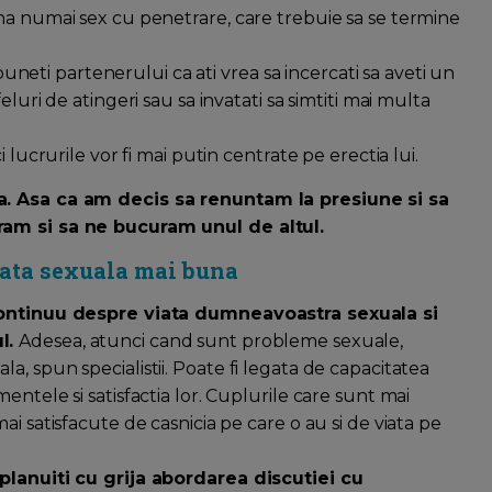
na numai sex cu penetrare, care trebuie sa se termine
spuneti partenerului ca ati vrea sa incercati sa aveti un
luri de atingeri sau sa invatati sa simtiti mai multa
 lucrurile vor fi mai putin centrate pe erectia lui.
a. Asa ca am decis sa renuntam la presiune si sa
ram si sa ne bucuram unul de altul.
viata sexuala mai buna
 continuu despre viata dumneavoastra sexuala si
ul.
Adesea, atunci cand sunt probleme sexuale,
, spun specialistii. Poate fi legata de capacitatea
ntele si satisfactia lor. Cuplurile care sunt mai
i satisfacute de casnicia pe care o au si de viata pe
 planuiti cu grija abordarea discutiei cu