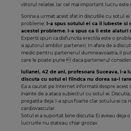
viitorul relatiei. Iar cel mai important lucru este
Sorina a urmat acest sfat in discutiile cu sotul ei
probleme.
I-a spus sotului ei ca il iubeste s
acestei probleme. I-a spus ca ii este alaturi s
Expertii spun ca disfunctia erectila este o probl
si ajutorul ambilor parteneri. In afara de a discu
medic pentru partenerul dumneavoastra, il puteti
care le poate pune  daca partenerul considera 
Iulianei, 42 de ani, profesoara Suceava, i-a
discuta cu sotul ei fiindca nu dorea sa-l ran
Ea a cautat pe Internet informatii despre acest s
inainte de a ataca subiectul cu sotul ei. Discutia
pregatita deja. I-a spus foarte clar sotului ei ca 
cardiovascular.
Sotul ei a suportat bine discutia. Ei aveau deja o r
lucrurile nu stateau chiar grozav.