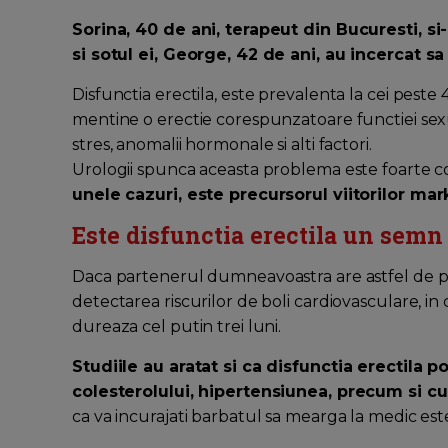
Sorina, 40 de ani, terapeut din Bucuresti, s
si sotul ei, George, 42 de ani, au incercat s
Disfunctia erectila, este prevalenta la cei peste 4
mentine o erectie corespunzatoare functiei sexu
stres, anomalii hormonale si alti factori.
Urologii spunca aceasta problema este foarte
unele cazuri, este precursorul viitorilor mark
Este disfunctia erectila un semn
Daca partenerul dumneavoastra are astfel de pr
detectarea riscurilor de boli cardiovasculare, in
dureaza cel putin trei luni.
Studiile au aratat si ca disfunctia erectila p
colesterolului, hipertensiunea, precum si cu 
ca va incurajati barbatul sa mearga la medic es