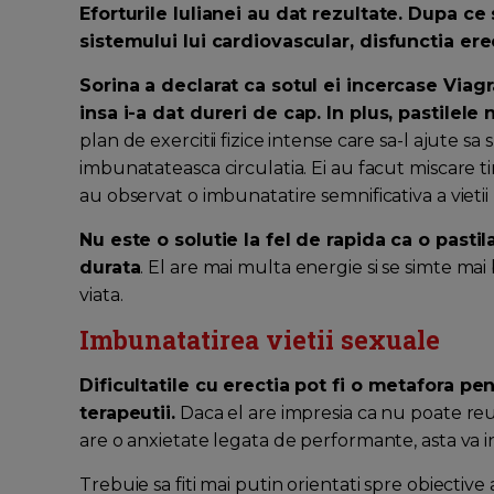
Eforturile Iulianei au dat rezultate. Dupa ce 
sistemului lui cardiovascular, disfunctia er
Sorina a declarat ca sotul ei incercase Viagra
insa i-a dat dureri de cap. In plus, pastilele 
plan de exercitii fizice intense care sa-l ajute s
imbunatateasca circulatia. Ei au facut miscare t
au observat o imbunatatire semnificativa a vietii 
Nu este o solutie la fel de rapida ca o pastil
durata
. El are mai multa energie si se simte mai
viata.
Imbunatatirea vietii sexuale
Dificultatile cu erectia pot fi o metafora pe
terapeutii.
Daca el are impresia ca nu poate reus
are o anxietate legata de performante, asta va in
Trebuie sa fiti mai putin orientati spre obiective