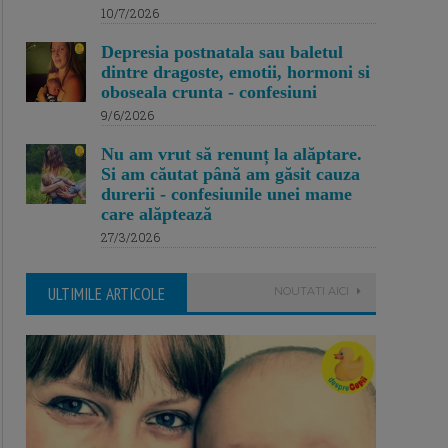
10/7/2026
Depresia postnatala sau baletul
dintre dragoste, emotii, hormoni si
oboseala crunta - confesiuni
9/6/2026
Nu am vrut să renunț la alăptare.
Si am căutat până am găsit cauza
durerii - confesiunile unei mame
care alăptează
27/3/2026
ULTIMILE ARTICOLE
NOUTATI AICI