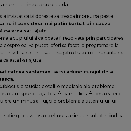
 sa incepeti discutia cu o lauda.
 si a insistat ca isi doreste sa treaca impreuna peste
i ca nu il considera mai putin barbat din cauza
i ca vrea sa-l ajute.
ema a cuplului si ca poate fi rezolvata prin participarea
ta despre ea, va puteti oferi sa faceti o programare la
 insoti la control sau pregati o lista cu intrebarile pe
ca asta l-ar ajuta.
 luat cateva saptamani sa-si adune curajul de a
easca.
ubiect si a studiat detaliile medicale ale problemei
, asa cum spune ea, a fost  cam dificila , insa ea era
nu era un minus al lui, ci o problema a sistemului lui
elatie grozava, asa ca el nu s-a simtit insultat, stiind ca