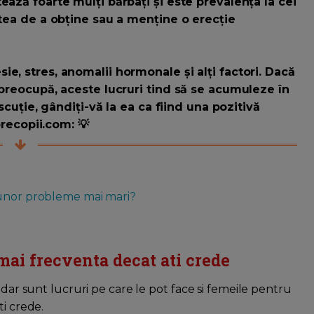
ează foarte mulți bărbați și este prevalența la cei
atea de a obține sau a menține o erecție
e, stres, anomalii hormonale și alți factori. Dacă
 preocupă, aceste lucruri tind să se acumuleze în
iscuție, gândiți-vă la ea ca fiind una pozitivă
precopii.com: 💡
 unor probleme mai mari?
mai frecventa decat ati crede
 dar sunt lucruri pe care le pot face si femeile pentru
ti crede.