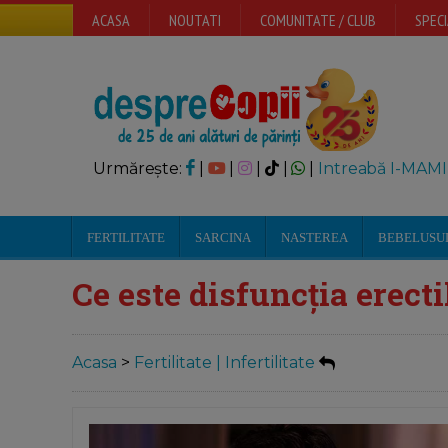
ACASA
NOUTATI
COMUNITATE / CLUB
SPECI
Urmărește:
|
|
|
|
|
Intreabă I-MAMI
FERTILITATE
SARCINA
NASTEREA
BEBELUSU
Ce este disfuncția erect
Acasa
>
Fertilitate | Infertilitate