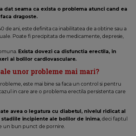
i-a dat seama ca exista o problema atunci cand ea
a faca dragoste.
0 de ani, este definita ca inabilitatea de a obtine sau a
ale. Poate fi precipitata de medicamente, depresie,
 comuna.
Exista dovezi ca disfunctia erectila, in
eri ai bolilor cardiovasculare.
 ale unor probleme mai mari?
obleme, este mai bine sa faca un control si pentru
 cazul in care are o problema erectila persistenta care
oate avea o legatura cu diabetul, nivelul ridicat al
stadiile incipiente ale bolilor de inima
, deci faptul
te un bun punct de pornire.