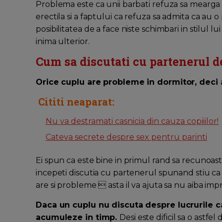
Problema este ca unii barbati refuza sa mearga 
erectila si a faptului ca refuza sa admita ca au 
posibilitatea de a face niste schimbari in stilul 
inima ulterior.
Cum sa discutati cu partenerul d
Orice cuplu are probleme in dormitor, deci 
Cititi neaparat:
Nu va destramati casnicia din cauza copiiilor!
Cateva secrete despre sex pentru parinti
Ei spun ca este bine in primul rand sa recunoa
incepeti discutia cu partenerul spunand stiu ca
are si probleme  asta il va ajuta sa nu aiba impre
Daca un cuplu nu discuta despre lucrurile ca
acumuleze in timp.
Desi este dificil sa o astfel