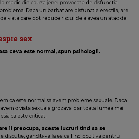
la medic din cauza jenei provocate de disfunctia
o problema. Daca un barbat are disfunctie erectila, are
lui de viata care pot reduce riscul de a avea un atac de
espre sex
asa ceva este normal, spun psihologii.
stem ca este normal sa avem probleme sexuale. Daca
 avem o viata sexuala grozava, dar toata lumea mai
sia ca este criticat.
re ii preocupa, aceste lucruri tind sa se
 de discutie, ganditi-va la ea ca fiind pozitiva pentru