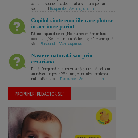
ce nu se spune prea des: relația se mută pe plan
secund. ... |
Raspunde | Vezi raspunsuri
Copilul simte emotiile care plutesc
in aer intre parinti
Părinții spun deseori: „Noi nu ne certăm în fața
copilului.” „Ne abținem, ca să fie liniște.” „Avem grijă
să... |
Raspunde | Vezi raspunsuri
Naștere naturală sau prin
cezariană
Bună, Dragi mămici, aș vrea să știu dacă cele care
au născut la peste 38 de ani, ce ați ales: nașterea
naturală sau p... |
Raspunde | Vezi raspunsuri
PROPUNERI REDACTOR SEF