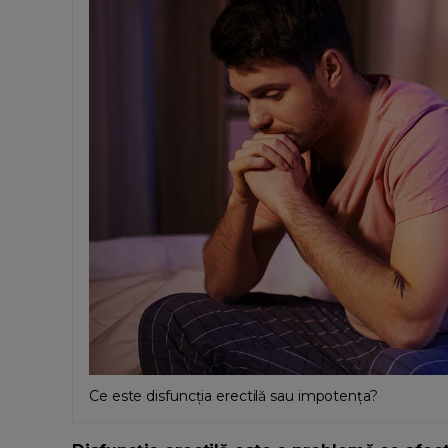
Ce este disfuncția erectilă sau impotența?