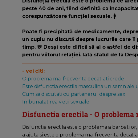
Disfuncția erectilă este o problemă ce afect
peste 40 de ani, fiind definită ca incapacit
corespunzătoare funcției sexuale. 🚹
Poate fi precipitată de medicamente, depresi
un cuplu nu discută despre lucrurile care îi
timp. 💬 Desși este dificil să ai o astfel de d
pentru viitorul relației. Iată sfatul de la Des
- vei citi:
O problema mai frecventa decat ati crede
Este disfunctia erectila masculina un semn ale
Cum sa discutati cu partenerul despre sex
Imbunatatirea vietii sexuale
Disfunctia erectila - O problema 
Disfunctia erectila este o problema a barbatilor,
a ajuta si este o problema mai frecventa decat a