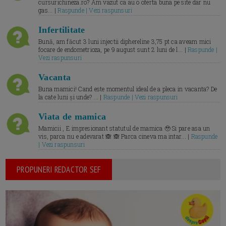
cursurichineza.ro? Am vazut ca au o oferta buna pe site dar nu
gas... |
Raspunde | Vezi raspunsuri
Infertilitate
Bună, am făcut 3 luni injectii diphereline 3,75 pt ca aveam mici
focare de endometrioza, pe 9 august sunt 2 luni de l... |
Raspunde |
Vezi raspunsuri
Vacanta
Buna mamici! Cand este momentul ideal de a pleca in vacanta? De
la cate luni și unde? ... |
Raspunde | Vezi raspunsuri
Viata de mamica
Mamicii , E impresionant statutul de mamica 🥹 Si pare asa un
vis, parca nu e adevarat 🙈 🙈 Parca cineva ma intar... |
Raspunde
| Vezi raspunsuri
PROPUNERI REDACTOR SEF