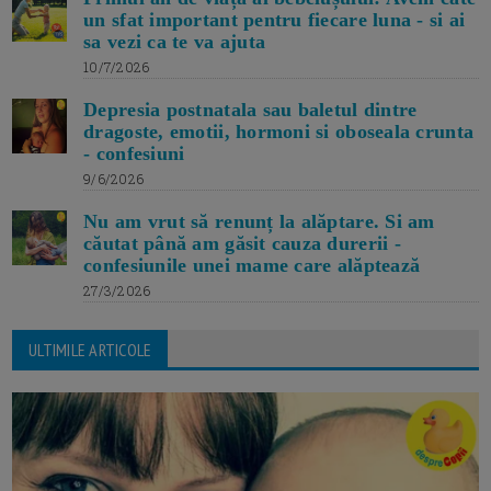
un sfat important pentru fiecare luna - si ai
sa vezi ca te va ajuta
10/7/2026
Depresia postnatala sau baletul dintre
dragoste, emotii, hormoni si oboseala crunta
- confesiuni
9/6/2026
Nu am vrut să renunț la alăptare. Si am
căutat până am găsit cauza durerii -
confesiunile unei mame care alăptează
27/3/2026
ULTIMILE ARTICOLE