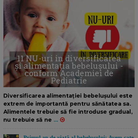
11 NU-uri in diversificarea
și alimentația bebelușului -
conform Academiei de
Pediatrie
16/7/2026
AUTOR: EDITOR DC.
Diversificarea alimentației bebelușului este
extrem de importantă pentru sănătatea sa.
Alimentele trebuie să fie introduse gradual,
nu trebuie să ne
...
Primul an de viață al bebelușului: Avem cate