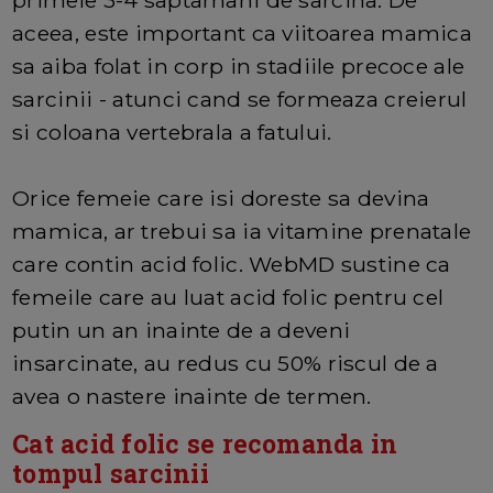
primele 3-4 saptamani de sarcina. De
aceea, este important ca viitoarea mamica
sa aiba folat in corp in stadiile precoce ale
sarcinii - atunci cand se formeaza creierul
si coloana vertebrala a fatului.
Orice femeie care isi doreste sa devina
mamica, ar trebui sa ia vitamine prenatale
care contin acid folic. WebMD sustine ca
femeile care au luat acid folic pentru cel
putin un an inainte de a deveni
insarcinate, au redus cu 50% riscul de a
avea o nastere inainte de termen.
Cat acid folic se recomanda in
tompul sarcinii