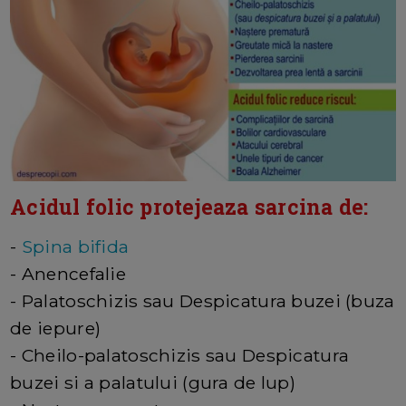
Acidul folic protejeaza sarcina de:
-
Spina bifida
- Anencefalie
- Palatoschizis sau Despicatura buzei (buza
de iepure)
- Cheilo-palatoschizis sau Despicatura
buzei si a palatului (gura de lup)