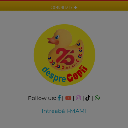
COMUNITATE
Follow us:
|
|
|
|
Intreabă I-MAMI