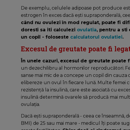
De exemplu, celulele adipoase pot produce est
estrogen în exces dacă eşti supraponderală, cee
când nu ovulezi în mod regulat, poate fi dif
doresti sa iti calculezi
ovulatia
, pentru a st
un copil - foloseste
calculatorul ovulatiei
.
Excesul de greutate poate fi lega
În unele cazuri, excesul de greutate poate 
un dezechilibru al hormonilor reproducători. 
sanse mai mic de a concepe un copil din cauza 
elibereze un ovul în fiecare lună. Multe femei c
rezistență la insulină, care este asociată cu exce
insulină determină ovarele să producă mai mult 
ovulația.
Dacă eşti supraponderală - ceea ce înseamnă, de 
BMI) de 25 sau mai mare - medicul îţi poate sug