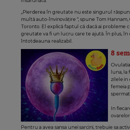
însărcinată.
„Pierderea în greutate nu este singurul răspuns
multă auto-învinovăţire ", spune Tom Hannam, O
Toronto. El explică faptul că dacă ai probleme cu
greutate va fi un lucru care te ajută. În plus, î
întotdeauna realizabil.
8 sem
Ovulatia
luna, la
zilele i
femeia p
spermato
In fieca
ovarelor
Pentru a avea sansa unei sarcini, trebuie sa activi