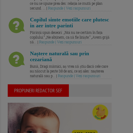
ce nu se spune prea des: relația se mută pe plan
secund. ... |
Raspunde | Vezi raspunsuri
Copilul simte emotiile care plutesc
in aer intre parinti
Părinții spun deseori: „Noi nu ne certăm în fața
copilului.” „Ne abținem, ca să fie liniște.” „Avem grijă
să... |
Raspunde | Vezi raspunsuri
Naștere naturală sau prin
cezariană
Bună, Dragi mămici, aș vrea să știu dacă cele care
au născut la peste 38 de ani, ce ați ales: nașterea
naturală sau p... |
Raspunde | Vezi raspunsuri
PROPUNERI REDACTOR SEF