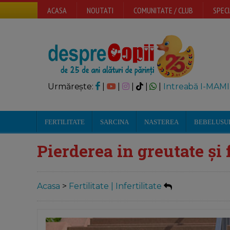
ACASA
NOUTATI
COMUNITATE / CLUB
SPECI
Urmărește:
|
|
|
|
|
Intreabă I-MAMI
FERTILITATE
SARCINA
NASTEREA
BEBELUSU
Pierderea in greutate și 
Acasa
>
Fertilitate | Infertilitate