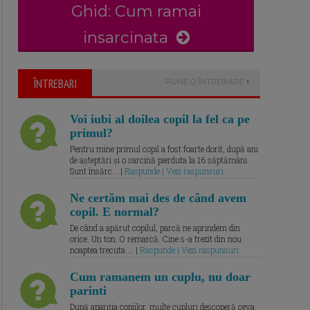
Ghid: Cum ramai
insarcinata
ÎNTREBARI
PUNE O ÎNTREBARE
Voi iubi al doilea copil la fel ca pe
primul?
Pentru mine primul copil a fost foarte dorit, după ani
de așteptări și o sarcină pierduta la 16 săptămâni.
Sunt însărc... |
Raspunde | Vezi raspunsuri
Ne certăm mai des de când avem
copil. E normal?
De când a apărut copilul, parcă ne aprindem din
orice. Un ton. O remarcă. Cine s-a trezit din nou
noaptea trecuta.... |
Raspunde | Vezi raspunsuri
Cum ramanem un cuplu, nu doar
parinti
După apariția copiilor, multe cupluri descoperă ceva