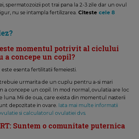
, spermatozoizii pot trai pana la 2-3 zile dar un ovul
gur, nu se intampla fertilizarea.
Citeste
cele 8
lez?
este momentul potrivit al ciclului
u a concepe un copil?
este esenta fertilitatii femeiesti.
 trebuie urmarita de un cuplu pentru a-si mari
in a concepe un copil. In mod normal, ovulatia are loc
e luna. Mii de oua, care exista din momentul nasterii
sunt depozitate in ovare.
Iata mai multe informatii
vulatie si calculatorul ovulatiei dvs.
T: Suntem o comunitate puternica