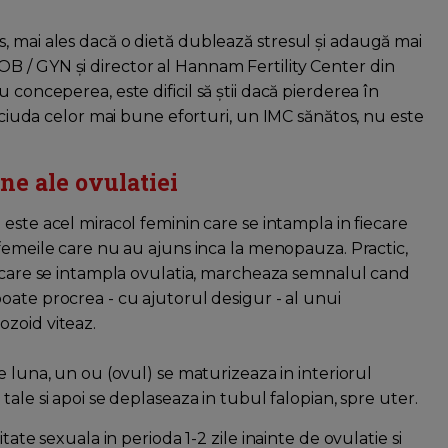
, mai ales dacă o dietă dublează stresul și adaugă mai
B / GYN și director al Hannam Fertility Center din
 conceperea, este dificil să știi dacă pierderea în
n ciuda celor mai bune eforturi, un IMC sănătos, nu este
ne ale ovulatiei
 este acel miracol feminin care se intampla in fiecare
 femeile care nu au ajuns inca la menopauza. Practic,
n care se intampla ovulatia, marcheaza semnalul cand
oate procrea - cu ajutorul desigur - al unui
zoid viteaz.
re luna, un ou (ovul) se maturizeaza in interiorul
 tale si apoi se deplaseaza in tubul falopian, spre uter.
tate sexuala in perioda 1-2 zile inainte de ovulatie si