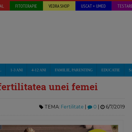
AL
FITOTERAPIE
VEDRA SHOP
USCAT + UMED
TESTARE
L
1-3 ANI
4-12 ANI
FAMILIE, PARENTING
EDUCATIE
S
fertilitatea unei femei
TEMA:
Fertilitate
|
0
|
6/7/2019