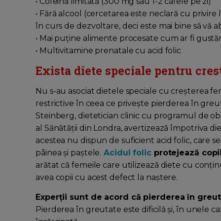
• Cofeină limitată (300 mg sau 1-2 cafele pe zi)
• Fără alcool (cercetarea este neclară cu privir
în curs de dezvoltare, deci este mai bine să vă a
• Mai puține alimente procesate cum ar fi gustăr
• Multivitamine prenatale cu acid folic
Exista diete speciale pentru crest
Nu s-au asociat dietele speciale cu creșterea fert
restrictive în ceea ce privește pierderea în gr
Steinberg, dietetician clinic cu programul de obs
al Sănătății din Londra, avertizează împotriva d
acestea nu dispun de suficient acid folic, care
pâinea și paștele.
Acidul folic
protejează copii
arătat că femeile care utilizează diete cu conți
avea copii cu acest defect la naștere.
Experții sunt de acord că pierderea în greut
Pierderea în greutate este dificilă și, în unele 