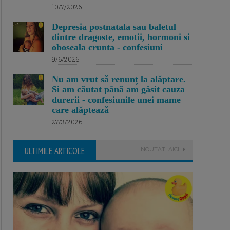
10/7/2026
Depresia postnatala sau baletul
dintre dragoste, emotii, hormoni si
oboseala crunta - confesiuni
9/6/2026
Nu am vrut să renunț la alăptare.
Si am căutat până am găsit cauza
durerii - confesiunile unei mame
care alăptează
27/3/2026
ULTIMILE ARTICOLE
NOUTATI AICI