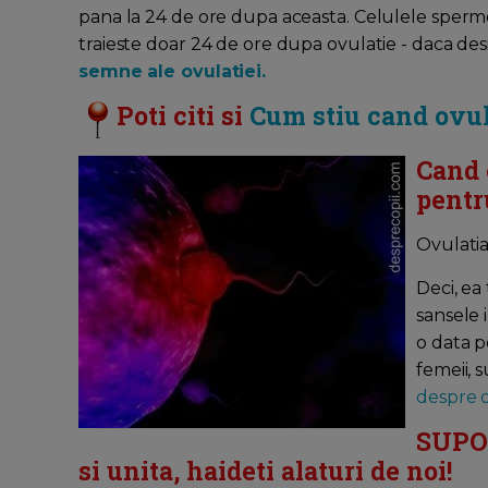
pana la 24 de ore dupa aceasta. Celulele spermei
traieste doar 24 de ore dupa ovulatie - daca desi
semne ale ovulatiei.
Poti citi si
Cum stiu cand ovu
Cand 
pentr
Ovulatia 
Deci, ea
sansele 
o data p
femeii, 
despre o
SUPOR
si unita, haideti alaturi de noi!