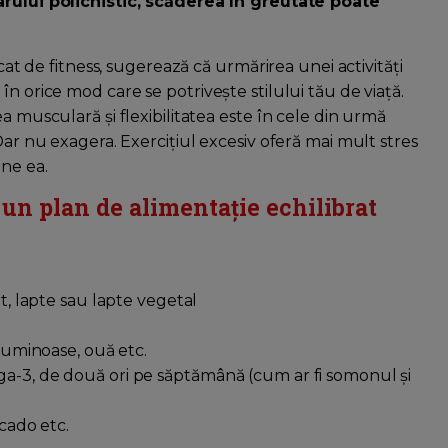
rului polichistic, scăderea în greutate poate
icat de fitness, sugerează că urmărirea unei activităţi
n orice mod care se potrivește stilului tău de viață.
a musculară și flexibilitatea este în cele din urmă
Dar nu exagera. Exercițiul excesiv oferă mai mult stres
une ea.
 un plan de alimentație echilibrat
rt, lapte sau lapte vegetal
eguminoase, ouă etc.
ga-3, de două ori pe săptămână (cum ar fi somonul și
ocado etc.