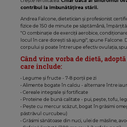
crește fertilitatea.
Chiar dacă ai sindromul ova
contribui la îmbunătățirea stării.
Andrea Falcone, dietetician și profesionist certif
fizice de 150 de minute pe săptămână, împărțită î
"O combinație de exerciții aerobice, condiționare
locul în care doreşti să ajungi", spune Falcone. 
corpului și poate întrerupe efectiv ovulația, sp
Când vine vorba de dietă, adoptă
care include:
• Legume și fructe - 7-8 porții pe zi
• Alimente bogate în calciu - alternare între iau
• Cereale integrale și fortificate
• Proteine de bună calitate - pui, pește, tofu, l
• Peşte cu mercur scăzut, bogat în grăsimi ome
păstrăvul curcubeu)
• Grăsimi sănătoase din nuci, ulei de măsline, av