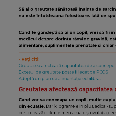
Să ai o greutate sănătoasă înainte de sarci
nu este întotdeauna folositoare. Iată ce spu
Când te gândești să ai un copil, vrei să fii 
medicul despre dorinţa rămâne gravidă, este
alimentare, suplimentele prenatale și chiar
- veţi citi:
Greutatea afectează capacitatea de a concepe
Excesul de greutate poate fi legat de PCOS
Adoptă un plan de alimentație echilibrat
Greutatea afectează capacitatea 
Cand vor sa conceapa un copil, multe cuplur
din ecuație.
Dar kilogramele in plus, adica - s
controlează ciclurile menstruale și ovulația, ce