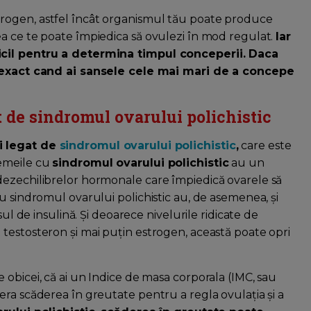
rogen, astfel încât organismul tău poate produce
a ce te poate împiedica să ovulezi în mod regulat.
Iar
icil pentru a determina timpul conceperii. Daca
i exact cand ai sansele cele mai mari de a concepe
t de sindromul ovarului polichistic
fi legat de
sindromul ovarului polichistic
,
care este
Femeile cu
sindromul ovarului polichistic
au un
dezechilibrelor hormonale care împiedică ovarele să
u sindromul ovarului polichistic au, de asemenea, şi
sul de insulină. Și deoarece nivelurile ridicate de
testosteron și mai puțin estrogen, această poate opri
obicei, că ai un Indice de masa corporala (IMC, sau
era scăderea în greutate pentru a regla ovulația și a