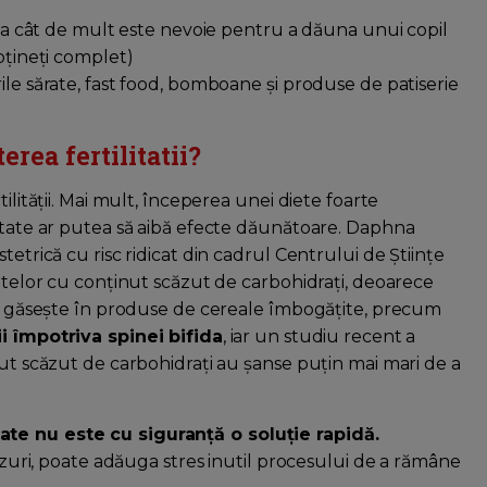
e la cât de mult este nevoie pentru a dăuna unui copil
bțineți complet)
ile sărate, fast food, bomboane și produse de patiserie
erea fertilitatii?
ilității. Mai mult, începerea unei diete foarte
eutate ar putea să aibă efecte dăunătoare. Daphna
tetrică cu risc ridicat din cadrul Centrului de Științe
ietelor cu conținut scăzut de carbohidrați, deoarece
 se găsește în produse de cereale îmbogățite, precum
i împotriva spinei bifida
, iar un studiu recent a
nut scăzut de carbohidrați au şanse puţin mai mari de a
ate nu este cu siguranță o soluție rapidă.
cazuri, poate adăuga stres inutil procesului de a rămâne