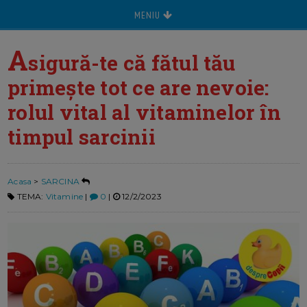
MENIU
A
sigură-te că fătul tău
primește tot ce are nevoie:
rolul vital al vitaminelor în
timpul sarcinii
Acasa
>
SARCINA
TEMA:
Vitamine
|
0
|
12/2/2023