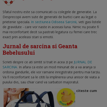
Sfatul nostru este sa comunicati cu colegele de generatie. La
Desprecopii avem sute de generatii de burtici care au legat o
prietenie speciala.
In sectiunea Odiseea Sarcinii,
veti gasi listele
de gravidute - care vor naste in aceeasi luna. Nimic nu poate fi
mai reconfortant decit sa pastrati legatura cu femei care trec
exact prin aceleasi stari si emotii.
Jurnal de sarcina si Geanta
Bebelusului
Scrieti despre ce ati simtit si trait in acea zi pe
JURNAL DE
SARCINA.
In afara ca este un mod minunat de a va aranja si
ordona gandurile, ele vor ramane inregistrate pentru mai tarziu.
Va fi reconfortant sa le cititi la implinerea unui anisor de viata a
puiului dvs, sau chiar cand va sarbatori majoratul.
citeste cum