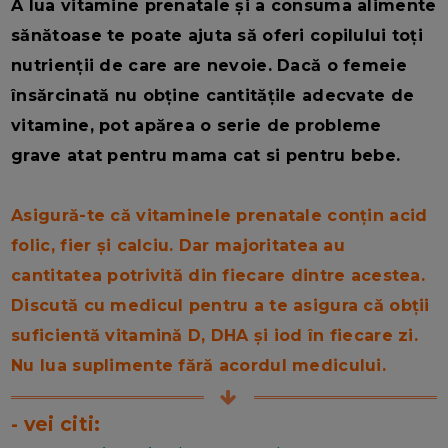
A lua vitamine prenatale și a consuma alimente
sănătoase te poate ajuta să oferi copilului toți
nutrienții de care are nevoie. Dacă o femeie
însărcinată nu obține cantitățile adecvate de
vitamine, pot apărea o serie de probleme
grave atat pentru mama cat si pentru bebe.
Asigură-te că vitaminele prenatale conțin acid
folic, fier și calciu. Dar majoritatea au
cantitatea potrivită din fiecare dintre acestea.
Discută cu medicul pentru a te asigura că obții
suficientă vitamină D, DHA și iod în fiecare zi.
Nu lua suplimente fără acordul medicului.
- vei citi: