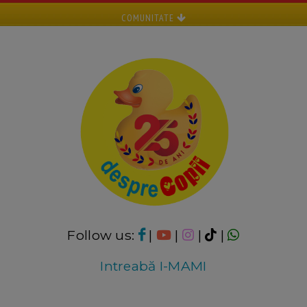
COMUNITATE
Follow us:
|
|
|
|
Intreabă I-MAMI