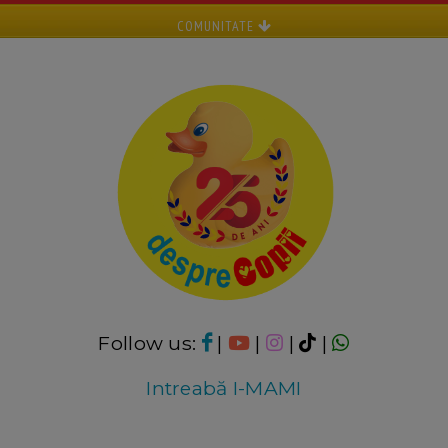
COMUNITATE
Follow us:
|
|
|
|
Intreabă I-MAMI