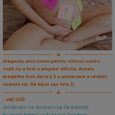
Alegerea unui nume pentru viitorul nostru
copil nu a fost o alegere dificila. Aveam
pregătite încă de la a 2 a aniversare a relației
numele lor, fie băiat sau fata :))
- vei citi:
Amândoi ne doream sa fie băiețel
Numele fetitei va fi Maria Teodora