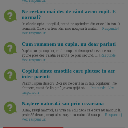
Vezi raspunsuri
Ne certăm mai des de când avem copil. E
normal?
De când a apărut copilul, parcă ne aprindem din orice. Un ton. O
remarcă. Cine s-a trezit din nou noaptea trecuta.... |
Raspunde |
Vezi raspunsuri
Cum ramanem un cuplu, nu doar parinti
După apariția copiilor, multe cupluri descoperă ceva ce nu se
spune prea des: relația se mută pe plan secund. ... |
Raspunde |
Vezi raspunsuri
Copilul simte emotiile care plutesc in aer
intre parinti
Părinții spun deseori: „Noi nu ne certăm în fața copilului.” „Ne
abținem, ca să fie liniște.” „Avem grijă să... |
Raspunde | Vezi
raspunsuri
Naștere naturală sau prin cezariană
Bună, Dragi mămici, aș vrea să știu dacă cele care au născut la
peste 38 de ani, ce ați ales: nașterea naturală sau p... |
Raspunde |
Vezi raspunsuri