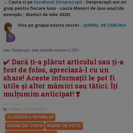
→ Cauta si pe
Facebook Desprecopii
- Desprecopii are un
grup pentru fiecare luna - cauta Mamici de
luna anul
(de
exemplu - Mamici de Iulie 2020)
Vino pe grupul nostru secret -
JURNAL DE SARCINA
autor: Desprecopii - toate drepturile rezervate (c) 2021
✔️ Dacă ți-a plăcut articolul sau ți-a
fost de folos, apreciază-l cu un
share! Aceste informații le pot fi
utile și altor mămici sau tătici. Îți
mulțumim anticipat! ❣️
SUBIECTE TRATATE:
ALEGEREA NUMELUI
NUME DE COPII
NUME DE FETE