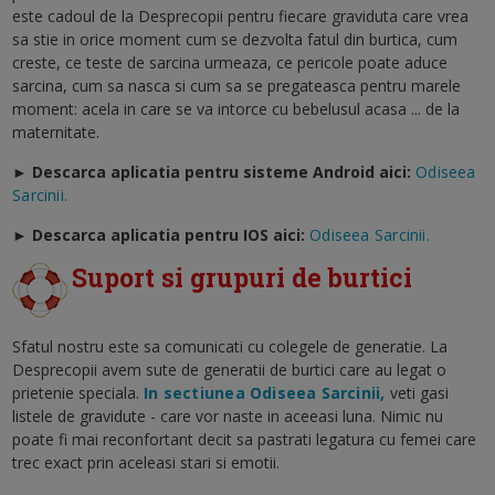
este cadoul de la Desprecopii pentru fiecare graviduta care vrea
sa stie in orice moment cum se dezvolta fatul din burtica, cum
creste, ce teste de sarcina urmeaza, ce pericole poate aduce
sarcina, cum sa nasca si cum sa se pregateasca pentru marele
moment: acela in care se va intorce cu bebelusul acasa ... de la
maternitate.
► Descarca aplicatia pentru sisteme Android aici:
Odiseea
Sarcinii.
►
Descarca aplicatia pentru IOS aici:
Odiseea Sarcinii.
Suport si grupuri de burtici
Sfatul nostru este sa comunicati cu colegele de generatie. La
Desprecopii avem sute de generatii de burtici care au legat o
prietenie speciala.
In sectiunea Odiseea Sarcinii,
veti gasi
listele de gravidute - care vor naste in aceeasi luna. Nimic nu
poate fi mai reconfortant decit sa pastrati legatura cu femei care
trec exact prin aceleasi stari si emotii.