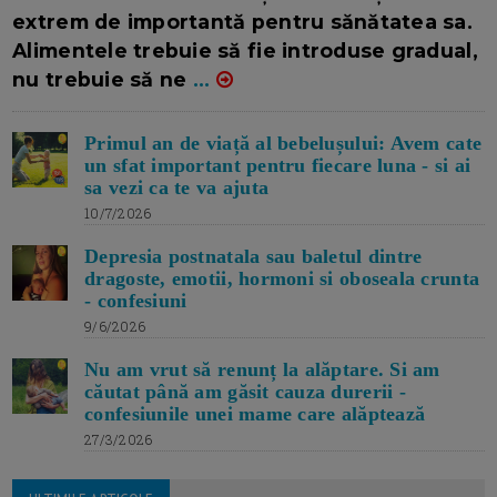
extrem de importantă pentru sănătatea sa.
Alimentele trebuie să fie introduse gradual,
nu trebuie să ne
...
Primul an de viață al bebelușului: Avem cate
un sfat important pentru fiecare luna - si ai
sa vezi ca te va ajuta
10/7/2026
Depresia postnatala sau baletul dintre
dragoste, emotii, hormoni si oboseala crunta
- confesiuni
9/6/2026
Nu am vrut să renunț la alăptare. Si am
căutat până am găsit cauza durerii -
confesiunile unei mame care alăptează
27/3/2026