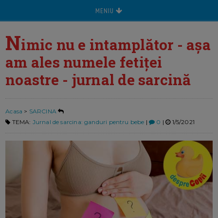
MENIU
N
imic nu e intamplător - așa
am ales numele fetiței
noastre - jurnal de sarcină
Acasa
>
SARCINA
TEMA:
Jurnal de sarcina: ganduri pentru bebe
|
0
|
1/5/2021