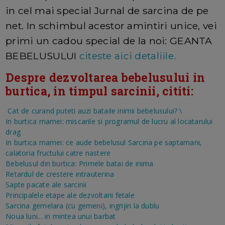
in cel mai special Jurnal de sarcina de pe
net. In schimbul acestor amintiri unice, vei
primi un cadou special de la noi: GEANTA
BEBELUSULUI
citeste aici detaliile.
Despre dezvoltarea bebelusului in
burtica, in timpul sarcinii, cititi:
Cat de curand puteti auzi bataile inimii bebelusului?
\
In burtica mamei: miscarile si programul de lucru al locatarului
drag
In burtica mamei: ce aude bebelusul
Sarcina pe saptamani,
calatoria fructului catre nastere
Bebelusul din burtica: Primele batai de inima
Retardul de crestere intrauterina
Sapte pacate ale sarcinii
Principalele etape ale dezvoltarii fetale
Sarcina gemelara (cu gemeni), ingrijiri la dublu
Noua luni... in mintea unui barbat