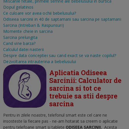
Miscarile fetale, primele semne ale bebelusului in burtica
Dopul gelatinos
Ce culoare vor avea ochii bebelusului?
Odiseea sarcinii in 40 de saptamani sau sarcina pe saptamani
Sarcina (Intrebari & Raspunsuri)
Momente cheie in sarcina
Sarcina prelungita
Cand vine barza?
Calculul datei nasterii
Despre data conceptiei sau cand exact se va naste copilul?
Dezvoltarea intrauterina a bebelusului
Aplicatia Odiseea
Sarcinii: Calculator de
sarcina si tot ce
trebuie sa stii despre
sarcina
Pentru in zilele noastre, telefonul smart este cel care ne
insosteste la fiecare pas - ne-am hotarat sa creem o aplicatie
pentru telefoane smart si tablete
ODISEEA SARCINII
.
Acesta