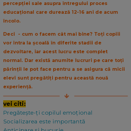
percepției sale asupra întregului proces
educațional care durează 12-16 ani de acum
încolo.
Deci - cum o facem cât mai bine? Toți copiii
vor intra la școală în diferite stadii de
dezvoltare, iar acest lucru este complet
normal. Dar există anumite lucruri pe care toți
părinții le pot face pentru a se asigura că micii
elevi sunt pregătiți pentru această nouă
experiență.
vei citi:
Pregătește-ți copilul emoțional
Socializarea este importantă
Anticipare și bucurie