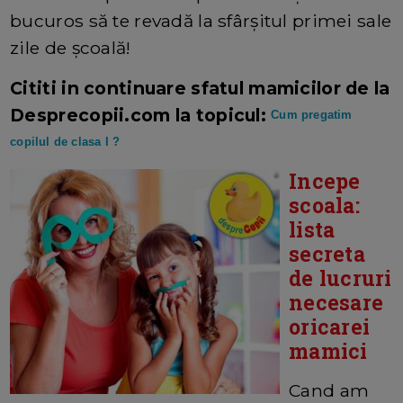
bucuros să te revadă la sfârșitul primei sale
zile de școală!
Cititi in continuare sfatul mamicilor de la
Desprecopii.com la topicul:
Cum pregatim
copilul de clasa I ?
Incepe
scoala:
lista
secreta
de lucruri
necesare
oricarei
mamici
Cand am