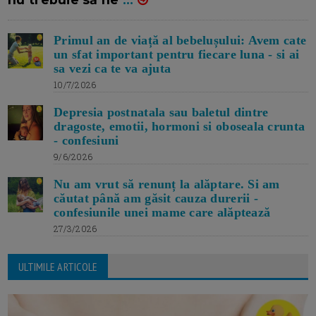
Primul an de viață al bebelușului: Avem cate
un sfat important pentru fiecare luna - si ai
sa vezi ca te va ajuta
10/7/2026
Depresia postnatala sau baletul dintre
dragoste, emotii, hormoni si oboseala crunta
- confesiuni
9/6/2026
Nu am vrut să renunț la alăptare. Si am
căutat până am găsit cauza durerii -
confesiunile unei mame care alăptează
27/3/2026
ULTIMILE ARTICOLE