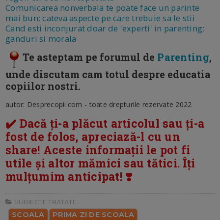
Comunicarea nonverbala te poate face un parinte
mai bun: cateva aspecte pe care trebuie sa le stii
Cand esti inconjurat doar de 'experti' in parenting:
ganduri si morala
Te asteptam pe forumul de
Parenting
,
unde discutam cam totul despre educatia
copiilor nostri.
autor: Desprecopii.com - toate drepturile rezervate 2022
✔️ Dacă ți-a plăcut articolul sau ți-a
fost de folos, apreciază-l cu un
share! Aceste informații le pot fi
utile și altor mămici sau tătici. Îți
mulțumim anticipat! ❣️
SUBIECTE TRATATE:
SCOALA
PRIMA ZI DE SCOALA