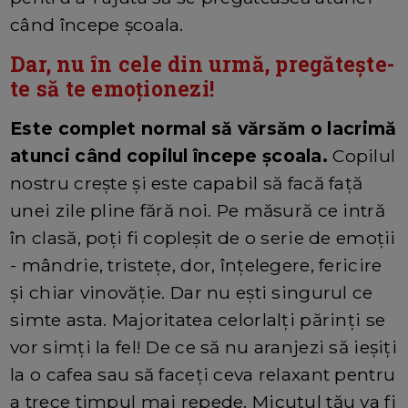
când începe școala.
Dar, nu în cele din urmă, pregătește-
te să te emoționezi!
Este complet normal să vărsăm o lacrimă
atunci când copilul începe școala.
Copilul
nostru crește și este capabil să facă față
unei zile pline fără noi. Pe măsură ce intră
în clasă, poți fi copleșit de o serie de emoții
- mândrie, tristețe, dor, înțelegere, fericire
și chiar vinovăție. Dar nu ești singurul ce
simte asta. Majoritatea celorlalți părinți se
vor simți la fel! De ce să nu aranjezi să ieșiți
la o cafea sau să faceți ceva relaxant pentru
a trece timpul mai repede. Micuțul tău va fi