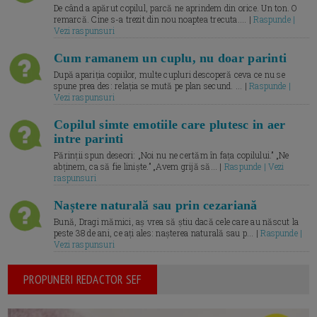
De când a apărut copilul, parcă ne aprindem din orice. Un ton. O
remarcă. Cine s-a trezit din nou noaptea trecuta.... |
Raspunde |
Vezi raspunsuri
Cum ramanem un cuplu, nu doar parinti
După apariția copiilor, multe cupluri descoperă ceva ce nu se
spune prea des: relația se mută pe plan secund. ... |
Raspunde |
Vezi raspunsuri
Copilul simte emotiile care plutesc in aer
intre parinti
Părinții spun deseori: „Noi nu ne certăm în fața copilului.” „Ne
abținem, ca să fie liniște.” „Avem grijă să... |
Raspunde | Vezi
raspunsuri
Naștere naturală sau prin cezariană
Bună, Dragi mămici, aș vrea să știu dacă cele care au născut la
peste 38 de ani, ce ați ales: nașterea naturală sau p... |
Raspunde |
Vezi raspunsuri
PROPUNERI REDACTOR SEF