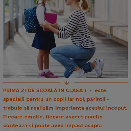
PRIMA ZI DE SCOALĂ IN CLASA 1 - este
specială pentru un copil iar noi, părintii -
trebuie să realizăm importanta acestui inceput.
Fiecare emotie, fiecare aspect practic
contează și poate avea impact asupra