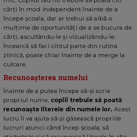
mic. Copilul tău nu trebuie să poată citi
cărți în mod independent înainte de a
începe școala, dar ar trebui să aibă o
mulțime de oportunități de a se bucura de
cărți, ascultându-le și vizualizându-le.
Încearcă să faci cititul parte din rutina
zilnică, poate chiar înainte de a merge la
culcare.
Recunoașterea numelui
Înainte de a putea începe să-și scrie
propriul nume,
copiii trebuie să poată
recunoaște literele din numele lor.
Acest
lucru îi va ajuta să-și găsească propriile
lucruri atunci când încep școala, să
eticheteze și să recunoască literele în alte