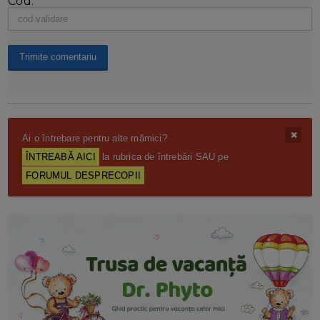
Cod:
Ai o întrebare pentru alte mămici?
ÎNTREABĂ AICI
la rubrica de întrebări SAU pe
FORUMUL DESPRECOPII