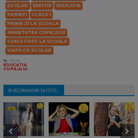
SCOLAR
EMOTIE
EDUCATIE
PARINTI
CLASA I
PRIMA ZI LA SCOALA
ANXIETATEA COPILULUI
CUM A FOST LA SCOALA
VIATA DE SCOLAR
TEMA:
EDUCATIA
COPILULUI
VA RECOMANDAM SA CITITI...