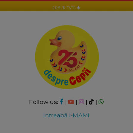
COMUNITATE
Follow us:
|
|
|
|
Intreabă I-MAMI