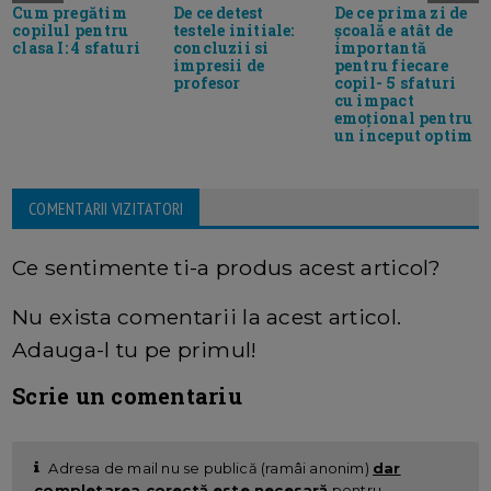
Cum pregătim
De ce detest
De ce prima zi de
copilul pentru
testele initiale:
școală e atât de
clasa I: 4 sfaturi
concluzii si
importantă
impresii de
pentru fiecare
profesor
copil- 5 sfaturi
cu impact
emoțional pentru
un inceput optim
COMENTARII VIZITATORI
Ce sentimente ti-a produs acest articol?
Nu exista comentarii la acest articol.
Adauga-l tu pe primul!
Scrie un comentariu
Adresa de mail nu se publică (ramâi anonim)
dar
completarea corectă este necesară
pentru