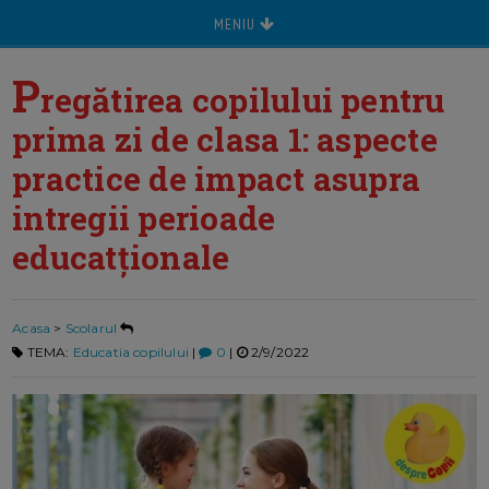
MENIU
P
regătirea copilului pentru
prima zi de clasa 1: aspecte
practice de impact asupra
intregii perioade
educatționale
Acasa
>
Scolarul
TEMA:
Educatia copilului
|
0
|
2/9/2022