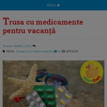
MENIU
T
rusa cu medicamente
pentru vacanță
Acasa
>
BEBELUSUL
TEMA:
Dulapul cu medicamente
|
0
|
12/7/2021