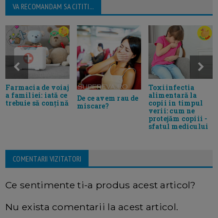
VA RECOMANDAM SA CITITI...
Farmacia de voiaj
Toxiinfectia
a familiei: iată ce
alimentară la
De ce avem rau de
trebuie să conțină
copii in timpul
miscare?
verii: cum ne
protejăm copiii -
sfatul medicului
COMENTARII VIZITATORI
Ce sentimente ti-a produs acest articol?
Nu exista comentarii la acest articol.