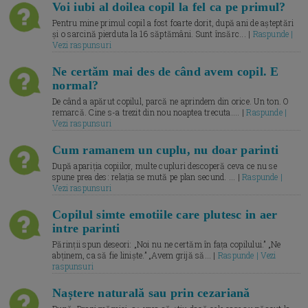
Voi iubi al doilea copil la fel ca pe primul?
Pentru mine primul copil a fost foarte dorit, după ani de așteptări
și o sarcină pierduta la 16 săptămâni. Sunt însărc... |
Raspunde |
Vezi raspunsuri
Ne certăm mai des de când avem copil. E
normal?
De când a apărut copilul, parcă ne aprindem din orice. Un ton. O
remarcă. Cine s-a trezit din nou noaptea trecuta.... |
Raspunde |
Vezi raspunsuri
Cum ramanem un cuplu, nu doar parinti
După apariția copiilor, multe cupluri descoperă ceva ce nu se
spune prea des: relația se mută pe plan secund. ... |
Raspunde |
Vezi raspunsuri
Copilul simte emotiile care plutesc in aer
intre parinti
Părinții spun deseori: „Noi nu ne certăm în fața copilului.” „Ne
abținem, ca să fie liniște.” „Avem grijă să... |
Raspunde | Vezi
raspunsuri
Naștere naturală sau prin cezariană