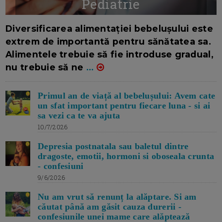
Pediatrie
16/7/2026
AUTOR: EDITOR DC.
Diversificarea alimentației bebelușului este
extrem de importantă pentru sănătatea sa.
Alimentele trebuie să fie introduse gradual,
nu trebuie să ne
...
Primul an de viață al bebelușului: Avem cate
un sfat important pentru fiecare luna - si ai
sa vezi ca te va ajuta
10/7/2026
Depresia postnatala sau baletul dintre
dragoste, emotii, hormoni si oboseala crunta
- confesiuni
9/6/2026
Nu am vrut să renunț la alăptare. Si am
căutat până am găsit cauza durerii -
confesiunile unei mame care alăptează