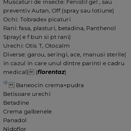
Muscaturi de insecte: Fenistil gel , sau
preventiv Autan, Off (spray sau lotiune)
Ochi: Tobradex picaturi
Rani: fasa, plasturi, betadina, Panthenol
Spray( e f bun si pt rani)
Urechi: Otis T, Otocalm
Diverse: garou, seringi, ace, manusi sterile(
in cazul in care unul dintre parinti e cadru
medical) (
florentaz
)
 Baneocin crema+pudra
Betisoare urechi
Betadine
Crema galbenele
Panadol
Nidoflor