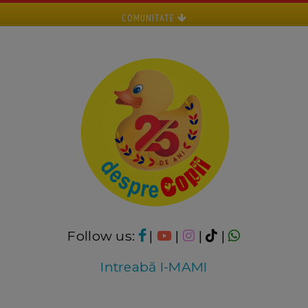
COMUNITATE
Follow us:
|
|
|
|
Intreabă I-MAMI