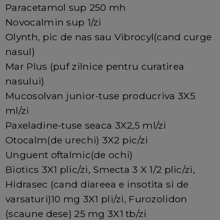
Paracetamol sup 250 mh
Novocalmin sup 1/zi
Olynth, pic de nas sau Vibrocyl(cand curge
nasul)
Mar Plus (puf zilnice pentru curatirea
nasului)
Mucosolvan junior-tuse producriva 3X5
ml/zi
Paxeladine-tuse seaca 3X2,5 ml/zi
Otocalm(de urechi) 3X2 pic/zi
Unguent oftalmic(de ochi)
Biotics 3X1 plic/zi, Smecta 3 X 1/2 plic/zi,
Hidrasec (cand diareea e insotita si de
varsaturi)10 mg 3X1 pli/zi, Furozolidon
(scaune dese) 25 mg 3X1 tb/zi