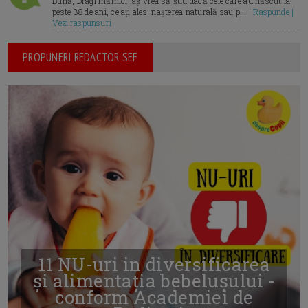
Bună, Dragi mămici, aș vrea să știu dacă cele care au născut la
peste 38 de ani, ce ați ales: nașterea naturală sau p... |
Raspunde |
Vezi raspunsuri
PROPUNERI REDACTOR SEF
11 NU-uri in diversificarea
și alimentația bebelușului -
conform Academiei de