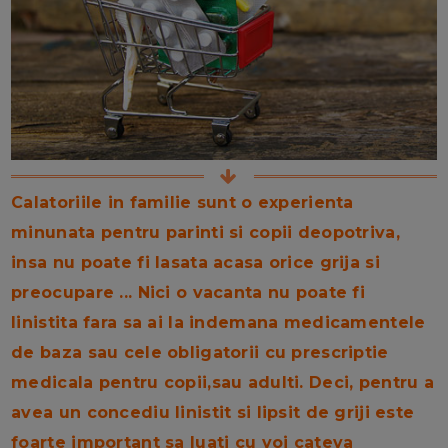
Calatoriile in familie sunt o experienta
minunata pentru parinti si copii deopotriva,
insa nu poate fi lasata acasa orice grija si
preocupare ... Nici o vacanta nu poate fi
linistita fara sa ai la indemana medicamentele
de baza sau cele obligatorii cu prescriptie
medicala pentru copii,sau adulti. Deci, pentru a
avea un concediu linistit si lipsit de griji este
foarte important sa luati cu voi cateva