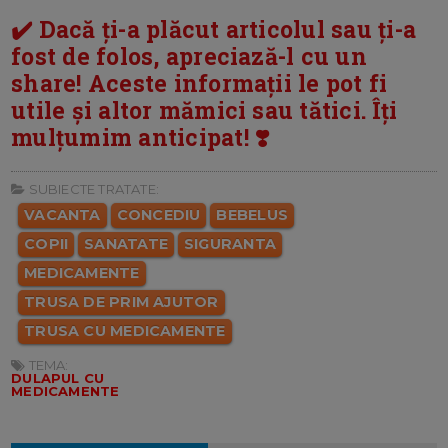
✔️ Dacă ți-a plăcut articolul sau ți-a
fost de folos, apreciază-l cu un
share! Aceste informații le pot fi
utile și altor mămici sau tătici. Îți
mulțumim anticipat! ❣️
SUBIECTE TRATATE:
VACANTA
CONCEDIU
BEBELUS
COPII
SANATATE
SIGURANTA
MEDICAMENTE
TRUSA DE PRIM AJUTOR
TRUSA CU MEDICAMENTE
TEMA:
DULAPUL CU
MEDICAMENTE