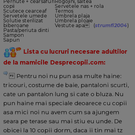
Pernute + cearsafuri
Rogojini, saltea
copii
Servetele nas + rola
Scutece cearceaf
Termos
Servetele umede
Umbrela plaja
Solutie sterilizat
Umbrela ploaie
biberoane
Vestute apa (
strumfi2004
)
Pasta/periuta dinti
Sampon
Sapun
Lista cu lucruri necesare adultilor
de la mamicile Desprecopii.com:
 Pentru noi nu pun asa multe haine:
tricouri, costume de baie, pantaloni scurti,
cate un pantalon lung si cate o bluza. Nu
pun haine mai speciale deoarece cu copii
asa mici noi nu avem cum sa ajungem
seara pe terase sau mai stiu eu unde. De
obicei la 10 copii dorm, daca ii tin mai tz