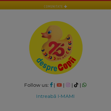
COMUNITATE
Follow us:
|
|
|
|
Intreabă I-MAMI