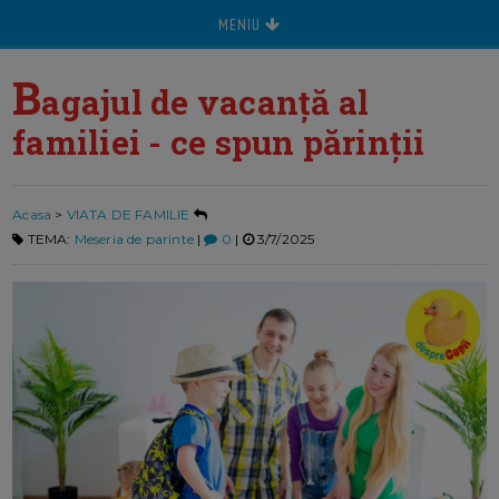
MENIU
B
agajul de vacanță al
familiei - ce spun părinții
Acasa
>
VIATA DE FAMILIE
TEMA:
Meseria de parinte
|
0
|
3/7/2025