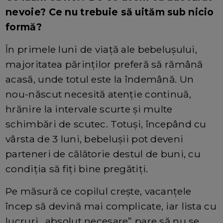
nevoie? Ce nu trebuie să uităm sub nicio
formă?
În primele luni de viață ale bebelușului,
majoritatea părinților preferă să rămână
acasă, unde totul este la îndemână. Un
nou-născut necesită atenție continuă,
hrănire la intervale scurte și multe
schimbări de scutec. Totuși, începând cu
vârsta de 3 luni, bebelușii pot deveni
parteneri de călătorie destul de buni, cu
condiția să fiți bine pregătiți.
Pe măsură ce copilul crește, vacanțele
încep să devină mai complicate, iar lista cu
lucruri „absolut necesare” pare să nu se