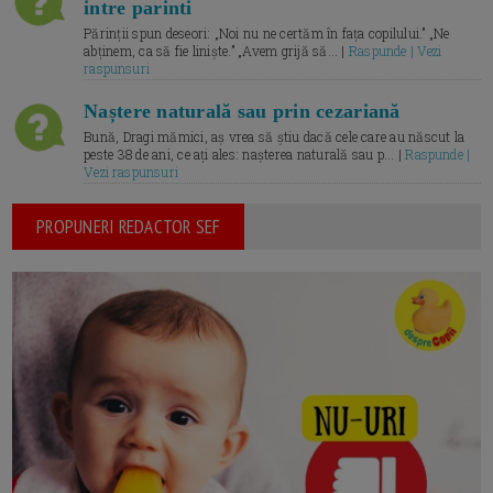
intre parinti
Părinții spun deseori: „Noi nu ne certăm în fața copilului.” „Ne
abținem, ca să fie liniște.” „Avem grijă să... |
Raspunde | Vezi
raspunsuri
Naștere naturală sau prin cezariană
Bună, Dragi mămici, aș vrea să știu dacă cele care au născut la
peste 38 de ani, ce ați ales: nașterea naturală sau p... |
Raspunde |
Vezi raspunsuri
PROPUNERI REDACTOR SEF