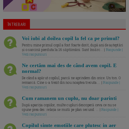
ÎNTREBARI
Voi iubi al doilea copil la fel ca pe primul?
Pentru mine primul copil a fost foarte dorit, după ani de așteptări
și o sarcină pierduta la 16 săptămâni. Sunt însărc... |
Raspunde |
Vezi raspunsuri
Ne certăm mai des de când avem copil. E
normal?
De când a apărut copilul, parcă ne aprindem din orice. Un ton. O
remarcă. Cine s-a trezit din nou noaptea trecuta.... |
Raspunde |
Vezi raspunsuri
Cum ramanem un cuplu, nu doar parinti
După apariția copiilor, multe cupluri descoperă ceva ce nu se
spune prea des: relația se mută pe plan secund. ... |
Raspunde |
Vezi raspunsuri
Copilul simte emotiile care plutesc in aer