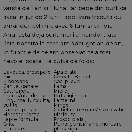
varsta de 1 an si 1 luna, iar bebe din burtica
avea in jur de 2 luni , apoi vara trecuta cu
amandoi, cel mic avea 6 luni si un pic.
Anul asta deja sunt mari amandoi . Iata
lista noastra la care am adaugat an de an,
in functie de ce am observat ca a fost
nevoie, poate ii e cuiva de folos:
Bavetica, prosopele
Apa plata
mici
Cereale, Biscuiti
Biberoane
Ceai plicuri
Canite, pahare
Lamai
Castronele
Miere
Crema/ulei de corp
Hirtie igienica
Lingurite, furculite,
Lanternã
cutite
Minge
Farfurii plastic
Ochelari de soare/ subacvatici
Fierbator lapte
Piscinuta
Lapte formula
Prosop plaja
Olita
Pungi gunoi/haine murdare +
Pampers
pt masina