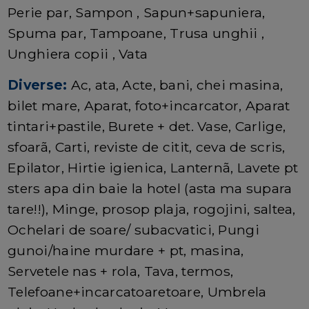
Perie par, Sampon , Sapun+sapuniera,
Spuma par, Tampoane, Trusa unghii ,
Unghiera copii , Vata
Diverse:
Ac, ata, Acte, bani, chei masina,
bilet mare, Aparat, foto+incarcator, Aparat
tintari+pastile, Burete + det. Vase, Carlige,
sfoarã, Carti, reviste de citit, ceva de scris,
Epilator, Hirtie igienica, Lanternã, Lavete pt
sters apa din baie la hotel (asta ma supara
tare!!), Minge, prosop plaja, rogojini, saltea,
Ochelari de soare/ subacvatici, Pungi
gunoi/haine murdare + pt, masina,
Servetele nas + rola, Tava, termos,
Telefoane+incarcatoaretoare, Umbrela