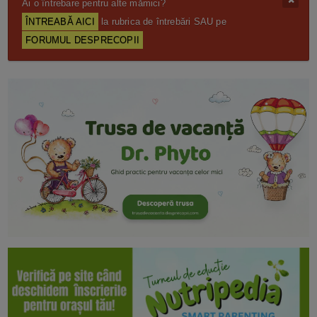
Ai o întrebare pentru alte mămici?
ÎNTREABĂ AICI
la rubrica de întrebări SAU pe
FORUMUL DESPRECOPII