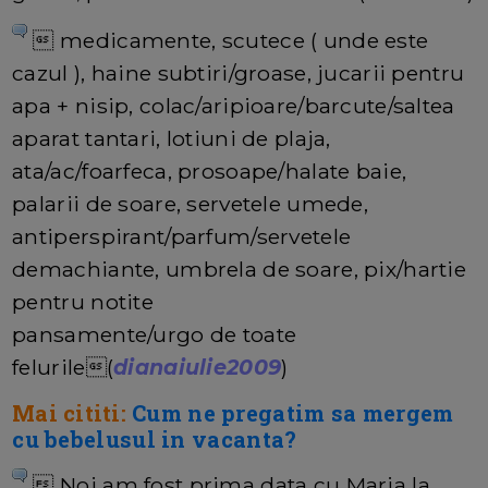
 medicamente, scutece ( unde este
cazul ), haine subtiri/groase, jucarii pentru
apa + nisip, colac/aripioare/barcute/saltea
aparat tantari, lotiuni de plaja,
ata/ac/foarfeca, prosoape/halate baie,
palarii de soare, servetele umede,
antiperspirant/parfum/servetele
demachiante, umbrela de soare, pix/hartie
pentru notite
pansamente/urgo de toate
felurile(
dianaiulie2009
)
Mai cititi:
Cum ne pregatim sa mergem
cu bebelusul in vacanta?
 Noi am fost prima data cu Maria la