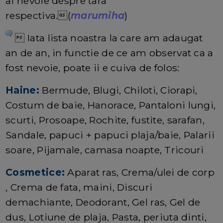
ai nevoie despre tara
respectiva.(
marumiha
)
 Iata lista noastra la care am adaugat
an de an, in functie de ce am observat ca a
fost nevoie, poate ii e cuiva de folos:
Haine:
Bermude, Blugi, Chiloti, Ciorapi,
Costum de baie, Hanorace, Pantaloni lungi,
scurti, Prosoape, Rochite, fustite, sarafan,
Sandale, papuci + papuci plaja/baie, Palarii
soare, Pijamale, camasa noapte, Tricouri
Cosmetice:
Aparat ras, Crema/ulei de corp
, Crema de fata, maini, Discuri
demachiante, Deodorant, Gel ras, Gel de
dus, Lotiune de plaja, Pasta, periuta dinti,