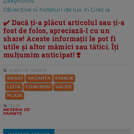
Zakynthos
Obiective si hoteluri de lux in Grecia
✔️ Dacă ți-a plăcut articolul sau ți-a
fost de folos, apreciază-l cu un
share! Aceste informații le pot fi
utile și altor mămici sau tătici. Îți
mulțumim anticipat! ❣️
SUBIECTE TRATATE:
BAGAJ
VACANTA
FAMILIE
LISTA
CONCEDIU
VALIZE
PLAJA
TEMA:
MESERIA DE
PARINTE