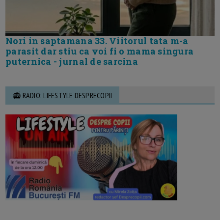
Nori in saptamana 33. Viitorul tata m-a
parasit dar stiu ca voi fi o mama singura
puternica - jurnal de sarcina
📻 RADIO: LIFESTYLE DESPRECOPII