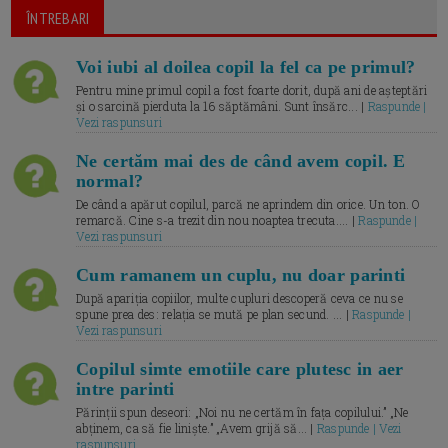
ÎNTREBARI
Voi iubi al doilea copil la fel ca pe primul?
Pentru mine primul copil a fost foarte dorit, după ani de așteptări
și o sarcină pierduta la 16 săptămâni. Sunt însărc... |
Raspunde |
Vezi raspunsuri
Ne certăm mai des de când avem copil. E
normal?
De când a apărut copilul, parcă ne aprindem din orice. Un ton. O
remarcă. Cine s-a trezit din nou noaptea trecuta.... |
Raspunde |
Vezi raspunsuri
Cum ramanem un cuplu, nu doar parinti
După apariția copiilor, multe cupluri descoperă ceva ce nu se
spune prea des: relația se mută pe plan secund. ... |
Raspunde |
Vezi raspunsuri
Copilul simte emotiile care plutesc in aer
intre parinti
Părinții spun deseori: „Noi nu ne certăm în fața copilului.” „Ne
abținem, ca să fie liniște.” „Avem grijă să... |
Raspunde | Vezi
raspunsuri