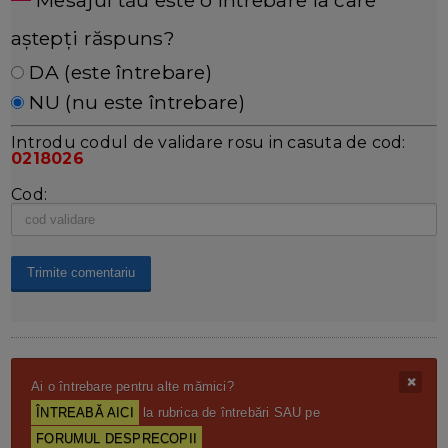
aștepți răspuns?
DA (este întrebare)
NU (nu este întrebare)
Introdu codul de validare rosu in casuta de cod:
0218026
Cod:
Ai o întrebare pentru alte mămici?
ÎNTREABĂ AICI
la rubrica de întrebări SAU pe
FORUMUL DESPRECOPII