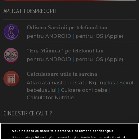
APLICATII DESPRECOPII
Odiseea Sarcinii pe telefonul tau
pentru ANDROID
|
pentru IOS (Apple)
"Eu, Mămica" pe telefonul tau
pentru ANDROID
|
pentru IOS (Apple)
Calculatoare utile in sarcina
Afla data nasterii
|
Cate Kg. in plus
|
Sexul
bebelusului
|
Culoare ochi bebe
|
Calculator Nutritie
CINE ESTI? CE CAUTI?
Doresc un copil
Adoptia
Probleme cu sarcina
Nouă ne pasă ca datele tale personale să rămână confidențiale
Noi și partenerii noștri
589
stocăm și/sau accesăm informații pe dispozitivul dvs., precum identificatorii cookie