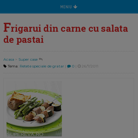
MENIU
F
rigarui din carne cu salata
de pastai
Acasa
>
Super case
Tema:
Retete speciale de gratar
|
0
|
26/7/2011