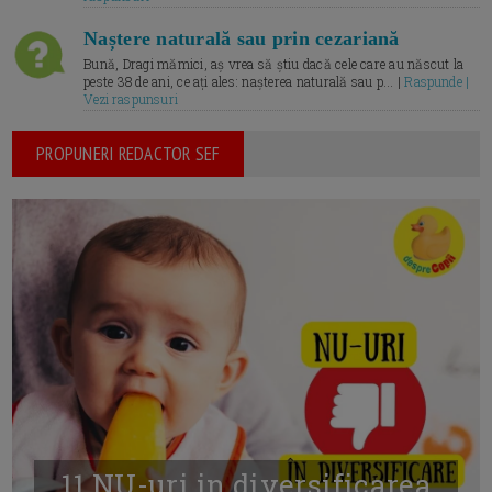
Naștere naturală sau prin cezariană
Bună, Dragi mămici, aș vrea să știu dacă cele care au născut la
peste 38 de ani, ce ați ales: nașterea naturală sau p... |
Raspunde |
Vezi raspunsuri
PROPUNERI REDACTOR SEF
11 NU-uri in diversificarea