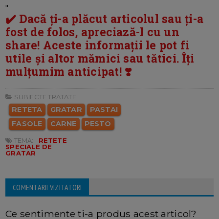
"
✔️ Dacă ți-a plăcut articolul sau ți-a
fost de folos, apreciază-l cu un
share! Aceste informații le pot fi
utile și altor mămici sau tătici. Îți
mulțumim anticipat! ❣️
SUBIECTE TRATATE:
RETETA
GRATAR
PASTAI
FASOLE
CARNE
PESTO
TEMA:
RETETE
SPECIALE DE
GRATAR
COMENTARII VIZITATORI
Ce sentimente ti-a produs acest articol?