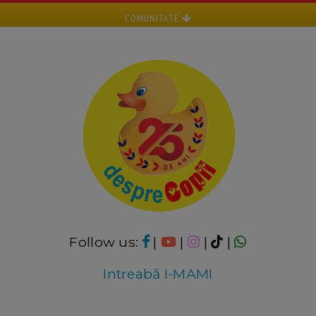
COMUNITATE
Follow us:
|
|
|
|
Intreabă I-MAMI