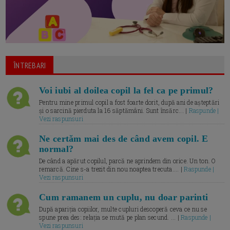
ÎNTREBARI
Voi iubi al doilea copil la fel ca pe primul?
Pentru mine primul copil a fost foarte dorit, după ani de așteptări
și o sarcină pierduta la 16 săptămâni. Sunt însărc... |
Raspunde |
Vezi raspunsuri
Ne certăm mai des de când avem copil. E
normal?
De când a apărut copilul, parcă ne aprindem din orice. Un ton. O
remarcă. Cine s-a trezit din nou noaptea trecuta.... |
Raspunde |
Vezi raspunsuri
Cum ramanem un cuplu, nu doar parinti
După apariția copiilor, multe cupluri descoperă ceva ce nu se
spune prea des: relația se mută pe plan secund. ... |
Raspunde |
Vezi raspunsuri