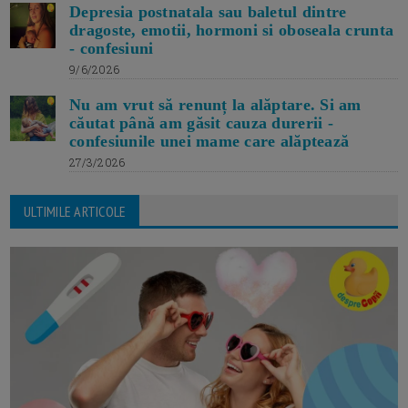
Depresia postnatala sau baletul dintre
dragoste, emotii, hormoni si oboseala crunta
- confesiuni
9/6/2026
Nu am vrut să renunț la alăptare. Si am
căutat până am găsit cauza durerii -
confesiunile unei mame care alăptează
27/3/2026
ULTIMILE ARTICOLE