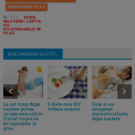
ABDOMEN PLAT
TEMA:
DUPA
NASTERE: LUPTA
CU
KILOGRAMELE IN
PLUS
VA RECOMANDAM SA CITITI...
La cat timp după
5 diete care NU
Cum si-au
naștere putem
trebuie urmate
recapatat
incepe exercițiile
starurile silueta
fizice? Lupta cu
dupa nastere
kilogramele in
plus.