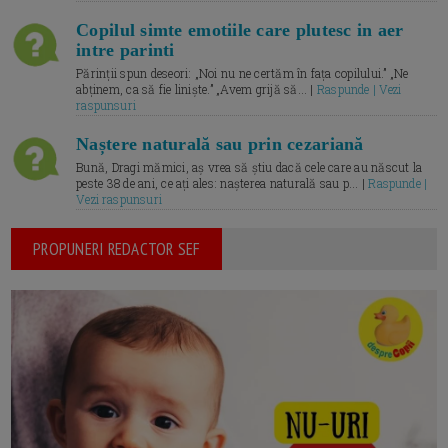
Copilul simte emotiile care plutesc in aer
intre parinti
Părinții spun deseori: „Noi nu ne certăm în fața copilului.” „Ne
abținem, ca să fie liniște.” „Avem grijă să... |
Raspunde | Vezi
raspunsuri
Naștere naturală sau prin cezariană
Bună, Dragi mămici, aș vrea să știu dacă cele care au născut la
peste 38 de ani, ce ați ales: nașterea naturală sau p... |
Raspunde |
Vezi raspunsuri
PROPUNERI REDACTOR SEF