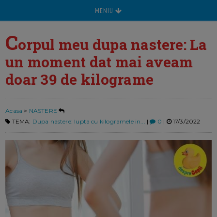
MENIU
C
orpul meu dupa nastere: La
un moment dat mai aveam
doar 39 de kilograme
Acasa
>
NASTERE
TEMA:
Dupa nastere: lupta cu kilogramele in...
|
0
|
17/3/2022