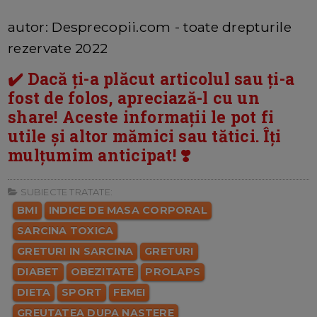
autor: Desprecopii.com - toate drepturile
rezervate 2022
✔️ Dacă ți-a plăcut articolul sau ți-a
fost de folos, apreciază-l cu un
share! Aceste informații le pot fi
utile și altor mămici sau tătici. Îți
mulțumim anticipat! ❣️
SUBIECTE TRATATE:
BMI
INDICE DE MASA CORPORAL
SARCINA TOXICA
GRETURI IN SARCINA
GRETURI
DIABET
OBEZITATE
PROLAPS
DIETA
SPORT
FEMEI
GREUTATEA DUPA NASTERE