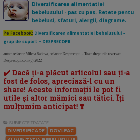
Diversificarea alimentatiei
bebelusului - pas cu pas. Retete pentu
bebelusi, sfaturi, alergii, diagrame.
Pe FacebooK:
Diversificarea alimentatiei bebelusului -
grup de suport ~ DESPRECOPII
autor: redactor Milena Sadova, redactor Desprecopii - Toate drepturile rezervate
Desprecopii.com (c) 2022
✔️ Dacă ți-a plăcut articolul sau ți-a
fost de folos, apreciază-l cu un
share! Aceste informații le pot fi
utile și altor mămici sau tătici. Îți
mulțumim anticipat! ❣️
SUBIECTE TRATATE:
DIVERSIFICARE
DOVLEAC
ALIMENTATIA BEBELUSULUI