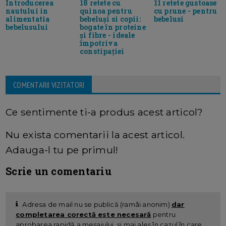
Introducerea
18 retete cu
11 retete gustoase
nautului in
quinoa pentru
cu prune - pentru
alimentatia
bebeluși si copii:
bebelusi
bebelusului
bogate în proteine
și fibre - ideale
împotriva
constipației
COMENTARII VIZITATORI
Ce sentimente ti-a produs acest articol?
Nu exista comentarii la acest articol.
Adauga-l tu pe primul!
Scrie un comentariu
Adresa de mail nu se publică (ramâi anonim)
dar
completarea corectă este necesară
pentru
aprobarea rapidă a mesajului, și mai ales în cazul în care