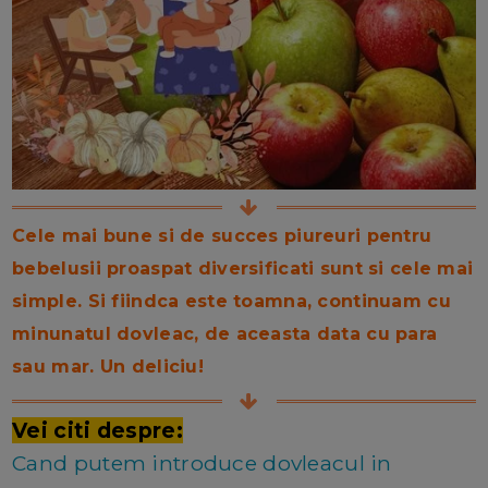
Cele mai bune si de succes piureuri pentru
bebelusii proaspat diversificati sunt si cele mai
simple. Si fiindca este toamna, continuam cu
minunatul dovleac, de aceasta data cu para
sau mar. Un deliciu!
Vei citi despre:
Cand putem introduce dovleacul in