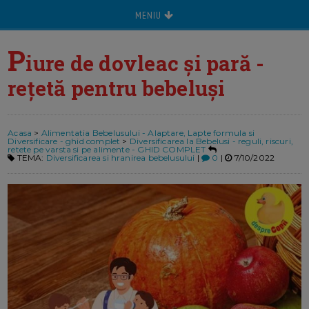
MENIU
P
iure de dovleac și pară -
rețetă pentru bebeluși
Acasa
>
Alimentatia Bebelusului - Alaptare, Lapte formula si
Diversificare - ghid complet
>
Diversificarea la Bebelusi - reguli, riscuri,
retete pe varsta si pe alimente - GHID COMPLET
TEMA:
Diversificarea si hranirea bebelusului
|
0
|
7/10/2022