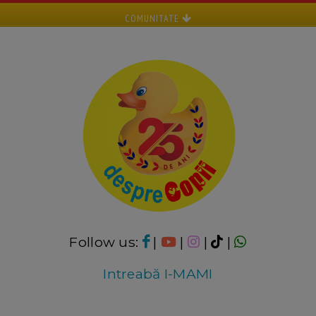
COMUNITATE
Follow us:
|
|
|
|
Intreabă I-MAMI