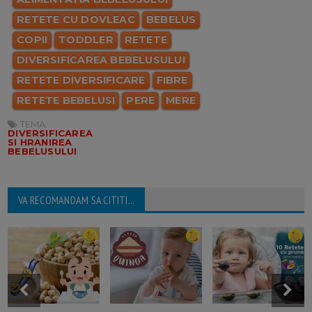
RETETE CU DOVLEAC
BEBELUS
COPII
TODDLER
RETETE
DIVERSIFICAREA BEBELUSULUI
RETETE DIVERSIFICARE
FIBRE
RETETE BEBELUSI
PERE
MERE
TEMA:
DIVERSIFICAREA
SI HRANIREA
BEBELUSULUI
VA RECOMANDAM SA CITITI...