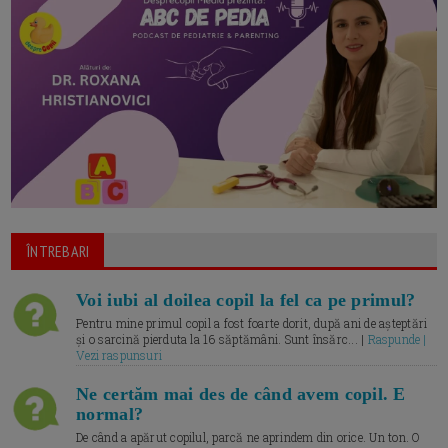
ÎNTREBARI
Voi iubi al doilea copil la fel ca pe primul?
Pentru mine primul copil a fost foarte dorit, după ani de așteptări
și o sarcină pierduta la 16 săptămâni. Sunt însărc... |
Raspunde |
Vezi raspunsuri
Ne certăm mai des de când avem copil. E
normal?
De când a apărut copilul, parcă ne aprindem din orice. Un ton. O