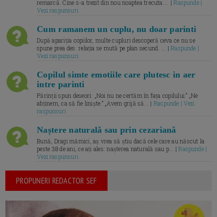
remarcă. Cine s-a trezit din nou noaptea trecuta.... |
Raspunde |
Vezi raspunsuri
Cum ramanem un cuplu, nu doar parinti
După apariția copiilor, multe cupluri descoperă ceva ce nu se
spune prea des: relația se mută pe plan secund. ... |
Raspunde |
Vezi raspunsuri
Copilul simte emotiile care plutesc in aer
intre parinti
Părinții spun deseori: „Noi nu ne certăm în fața copilului.” „Ne
abținem, ca să fie liniște.” „Avem grijă să... |
Raspunde | Vezi
raspunsuri
Naștere naturală sau prin cezariană
Bună, Dragi mămici, aș vrea să știu dacă cele care au născut la
peste 38 de ani, ce ați ales: nașterea naturală sau p... |
Raspunde |
Vezi raspunsuri
PROPUNERI REDACTOR SEF