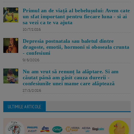
Primul an de viață al bebelușului: Avem cate
un sfat important pentru fiecare luna - si ai
sa vezi ca te va ajuta
10/7/2026
Depresia postnatala sau baletul dintre
dragoste, emotii, hormoni si oboseala crunta
- confesiuni
9/6/2026
Nu am vrut să renunț la alăptare. Si am
căutat până am găsit cauza durerii -
confesiunile unei mame care alăptează
27/3/2026
ULTIMILE ARTICOLE