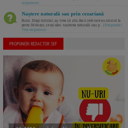
raspunsuri
Naștere naturală sau prin cezariană
Bună, Dragi mămici, aș vrea să știu dacă cele care au născut la
peste 38 de ani, ce ați ales: nașterea naturală sau p... |
Raspunde |
Vezi raspunsuri
PROPUNERI REDACTOR SEF