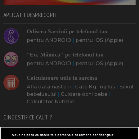
APLICATII DESPRECOPII
Odiseea Sarcinii pe telefonul tau
pentru ANDROID
|
pentru IOS (Apple)
"Eu, Mămica" pe telefonul tau
pentru ANDROID
|
pentru IOS (Apple)
Calculatoare utile in sarcina
Afla data nasterii
|
Cate Kg. in plus
|
Sexul
bebelusului
|
Culoare ochi bebe
|
Calculator Nutritie
CINE ESTI? CE CAUTI?
Doresc un copil
Adoptia
Probleme cu sarcina
Nouă ne pasă ca datele tale personale să rămână confidențiale