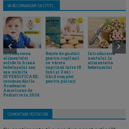
VA RECOMANDAM SA CITITI...
Introducerea
Rețete de gustări
Introducerea
alimentelor
pentru copilașii
nautului in
solide în hrana
cu vârsta
alimentatia
bebelușului sau
cuprinsă între 18
bebelusului
așa-numita
luni și 3 ani -
DIVERSIFICARE:
Ghid complet
recomandările
pentru părinți
Academiei
Americane de
Pediatrie în 2024.
COMENTARII VIZITATORI