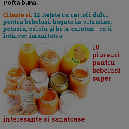
Pofta buna!
Citeste si:
12 Rețete cu cartofi dulci
pentru bebeluși: bogate in vitamine,
potasiu, calciu și beta-caroten - ce îi
întăresc imunitatea
10
piureuri
pentru
bebelusi
super
interesante si sanatoase