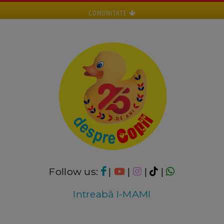
COMUNITATE
Follow us:
|
|
|
|
Intreabă I-MAMI