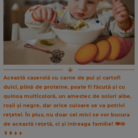
Această caserolă cu carne de pui și cartofi
dulci, plină de proteine, poate fi făcută și cu
quinoa multicoloră, un amestec de soiuri albe,
roșii și negre, dar orice culoare se va potrivi
rețetei. În plus, nu doar cei mici se vor bucura
de această rețetă, ci și întreaga familie! 🍽️🥘
👨‍👩‍👧‍👦