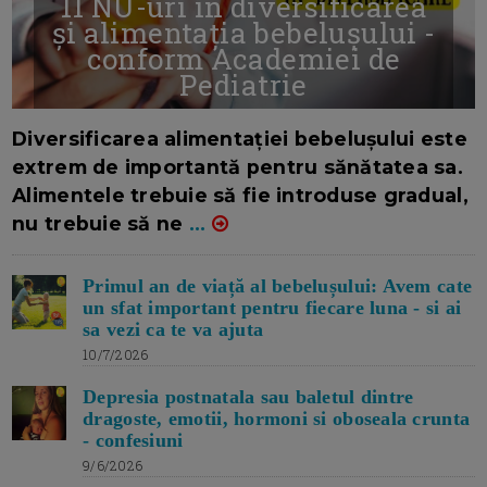
11 NU-uri in diversificarea
și alimentația bebelușului -
conform Academiei de
Pediatrie
16/7/2026
AUTOR: EDITOR DC.
Diversificarea alimentației bebelușului este
extrem de importantă pentru sănătatea sa.
Alimentele trebuie să fie introduse gradual,
nu trebuie să ne
...
Primul an de viață al bebelușului: Avem cate
un sfat important pentru fiecare luna - si ai
sa vezi ca te va ajuta
10/7/2026
Depresia postnatala sau baletul dintre
dragoste, emotii, hormoni si oboseala crunta
- confesiuni
9/6/2026