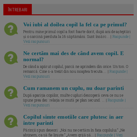
ÎNTREBARI
Voi iubi al doilea copil la fel ca pe primul?
Pentru mine primul copil a fost foarte dorit, după ani de așteptări
și o sarcină pierduta la 16 săptămâni. Sunt însărc... |
Raspunde |
Vezi raspunsuri
Ne certăm mai des de când avem copil. E
normal?
De când a apărut copilul, parcă ne aprindem din orice. Un ton. O
remarcă. Cine s-a trezit din nou noaptea trecuta.... |
Raspunde |
Vezi raspunsuri
Cum ramanem un cuplu, nu doar parinti
După apariția copiilor, multe cupluri descoperă ceva ce nu se
spune prea des: relația se mută pe plan secund. ... |
Raspunde |
Vezi raspunsuri
Copilul simte emotiile care plutesc in aer
intre parinti
Părinții spun deseori: „Noi nu ne certăm în fața copilului.” „Ne
abținem, ca să fie liniște.” „Avem grijă să... |
Raspunde | Vezi