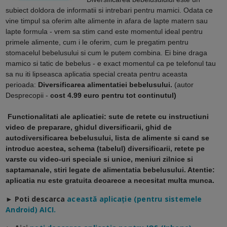
subiect doldora de informatii si intrebari pentru mamici. Odata ce
vine timpul sa oferim alte alimente in afara de lapte matern sau
lapte formula - vrem sa stim cand este momentul ideal pentru
primele alimente, cum i le oferim, cum le pregatim pentru
stomacelul bebelusului si cum le putem combina. Ei bine draga
mamico si tatic de bebelus - e exact momentul ca pe telefonul tau
sa nu iti lipseasca aplicatia special creata pentru aceasta
perioada:
Diversificarea alimentatiei bebelusului.
(autor
Desprecopii -
cost 4.99 euro pentru tot continutul)
Functionalitati ale aplicatiei: sute de retete cu instructiuni
video de preparare, ghidul diversificarii, ghid de
autodiversificarea bebelusului, lista de alimente si cand se
introduc acestea, schema (tabelul) diversificarii, retete pe
varste cu video-uri speciale si unice, meniuri zilnice si
saptamanale, stiri legate de alimentatia bebelusului. Atentie:
aplicatia nu este gratuita deoarece a necesitat multa munca.
► Poti descarca
a
ceastă aplicație (pentru sistemele
Android) AICI.