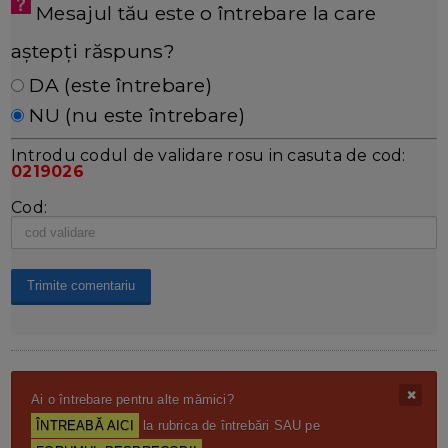
Mesajul tău este o întrebare la care
aștepți răspuns?
DA (este întrebare)
NU (nu este întrebare)
Introdu codul de validare rosu in casuta de cod:
0219026
Cod:
Ai o întrebare pentru alte mămici?
ÎNTREABĂ AICI
la rubrica de întrebări SAU pe