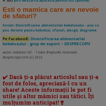
► Aici
poti descarca aplicatia pentru IOS (Iphone)
Esti o mamica care are nevoie
de sfaturi?
Forum: Diversificarea alimentatiei bebelusului - pas cu
pas. Retete pentu bebelusi, sfaturi, alergii, diagrame.
Pe FacebooK:
Diversificarea alimentatiei
bebelusului - grup de suport ~ DESPRECOPII
autor: redactor DC - Toate drepturile rezervate
desprecopii.com (c) 2022
✔️ Dacă ți-a plăcut articolul sau ți-a
fost de folos, apreciază-l cu un
share! Aceste informații le pot fi
utile și altor mămici sau tătici. Îți
mulțumim anticipat! ❣️