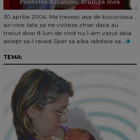
Povestea Amandei, scumpa mea
30 aprilie 2004. Ma trezesc asa de bucuroasa ..
azi vine tata sa ne viziteze..chiar daca au
trecut doar 8 luni de cind nu l-am vazut abia
astept sa-l revad..Sper sa aiba rabdare sa...
TEMA: