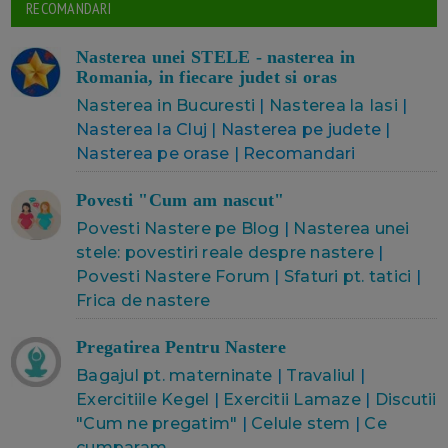
RECOMANDARI
Nasterea unei STELE - nasterea in
Romania, in fiecare judet si oras
Nasterea in Bucuresti
|
Nasterea la Iasi
|
Nasterea la Cluj | Nasterea pe judete |
Nasterea pe orase | Recomandari
Povesti "Cum am nascut"
Povesti Nastere pe Blog
|
Nasterea unei
stele: povestiri reale despre nastere
|
Povesti Nastere Forum
|
Sfaturi pt. tatici
|
Frica de nastere
Pregatirea Pentru Nastere
Bagajul pt. materninate
|
Travaliul
|
Exercitiile Kegel
|
Exercitii Lamaze
|
Discutii
"Cum ne pregatim"
|
Celule stem
|
Ce
cumparam