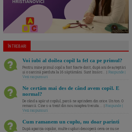
ÎNTREBARI
Voi iubi al doilea copil la fel ca pe primul?
Pentru mine primul copil a fost foarte dorit, după ani de așteptări
și o sarcină pierduta la 16 săptămâni. Sunt însărc... |
Raspunde |
Vezi raspunsuri
Ne certăm mai des de când avem copil. E
normal?
De când a apărut copilul, parcă ne aprindem din orice. Un ton. O
remarcă. Cine s-a trezit din nou noaptea trecuta.... |
Raspunde |
Vezi raspunsuri
Cum ramanem un cuplu, nu doar parinti
După apariția copiilor, multe cupluri descoperă ceva ce nu se