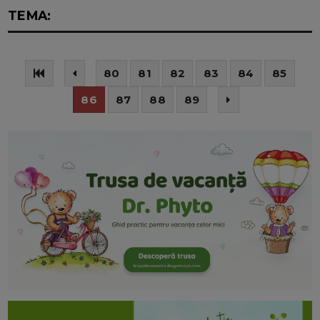
TEMA:
80
81
82
83
84
85
86
87
88
89