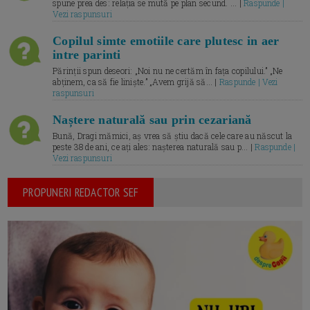
spune prea des: relația se mută pe plan secund. ... |
Raspunde |
Vezi raspunsuri
Copilul simte emotiile care plutesc in aer
intre parinti
Părinții spun deseori: „Noi nu ne certăm în fața copilului.” „Ne
abținem, ca să fie liniște.” „Avem grijă să... |
Raspunde | Vezi
raspunsuri
Naștere naturală sau prin cezariană
Bună, Dragi mămici, aș vrea să știu dacă cele care au născut la
peste 38 de ani, ce ați ales: nașterea naturală sau p... |
Raspunde |
Vezi raspunsuri
PROPUNERI REDACTOR SEF