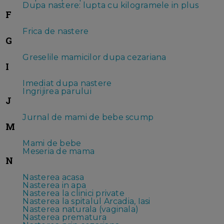
Dupa nastere: lupta cu kilogramele in plus
F
Frica de nastere
G
Greselile mamicilor dupa cezariana
I
Imediat dupa nastere
Ingrijirea parului
J
Jurnal de mami de bebe scump
M
Mami de bebe
Meseria de mama
N
Nasterea acasa
Nasterea in apa
Nasterea la clinici private
Nasterea la spitalul Arcadia, Iasi
Nasterea naturala (vaginala)
Nasterea prematura