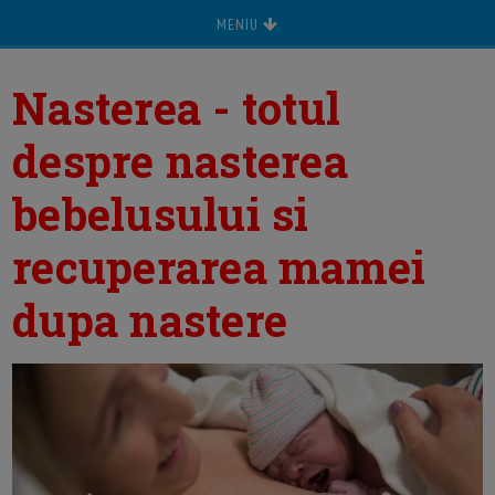
MENIU
Nasterea - totul
despre nasterea
bebelusului si
recuperarea mamei
dupa nastere