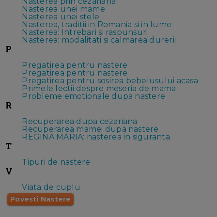
Nasterea prin cezariana
Nasterea unei mame
Nasterea unei stele
Nasterea, traditii in Romania si in lume
Nasterea: Intrebari si raspunsuri
Nasterea: modalitati si calmarea durerii
P
Pregatirea pentru nastere
Pregatirea pentru nastere
Pregatirea pentru sosirea bebelusului acasa
Primele lectii despre meseria de mama
Probleme emotionale dupa nastere
R
Recuperarea dupa cezariana
Recuperarea mamei dupa nastere
REGINA MARIA: nasterea in siguranta
T
Tipuri de nastere
V
Viata de cuplu
Povesti Nastere