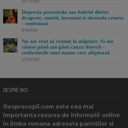
10/7/2026
Depresia postnatala sau baletul dintre
dragoste, emotii, hormoni si oboseala crunta
- confesiuni
9/6/2026
Nu am vrut să renunț la alăptare. Si am
căutat până am găsit cauza durerii -
confesiunile unei mame care alăptează
27/3/2026
DESPRE NOI
Desprecopii.com este cea mai
importanta resursa de informatii online
in limba romana adresata parintilor si