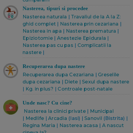
Nasterea, tipuri si procedee
Nasterea naturala
|
Travaliul de la A la Z:
ghid complet
|
Nasterea prin cezariana
|
Nasterea in apa
|
Nasterea prematura
|
Epiziotomie
|
Anestezie Epidurala
|
Nasterea pas cu pas
|
Complicatii la
nastere
|
Recuperarea dupa nastere
Recuperarea dupa Cezariana
|
Greselile
dupa cezariana
|
Diete
|
Sexul dupa nastere
|
Kg. in plus?
|
Controale post-natale
Unde nasc? Cu cine?
Nasterea la clinici private
|
Municipal
|
Medlife
|
Arcadia
(Iasi) |
Sanovil
(Bistrita) |
Regina Maria
|
Nasterea acasa
|
A nascut
cineva la?