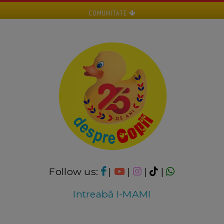
COMUNITATE
Follow us:
|
|
|
|
Intreabă I-MAMI