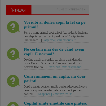
ÎNTREBARI
PUNE O ÎNTREBARE
Voi iubi al doilea copil la fel ca pe
primul?
Pentru mine primul copil a fost foarte dorit, după ani
de așteptări și o sarcină pierduta la 16 săptămâni.
Sunt însărc... |
Raspunde | Vezi raspunsuri
Ne certăm mai des de când avem
copil. E normal?
De când a apărut copilul, parcă ne aprindem din
orice. Un ton. O remarcă. Cine s-a trezit din nou
noaptea trecuta.... |
Raspunde | Vezi raspunsuri
Cum ramanem un cuplu, nu doar
parinti
După apariția copiilor, multe cupluri descoperă ceva
ce nu se spune prea des: relația se mută pe plan
secund. ... |
Raspunde | Vezi raspunsuri
Copilul simte emotiile care plutesc