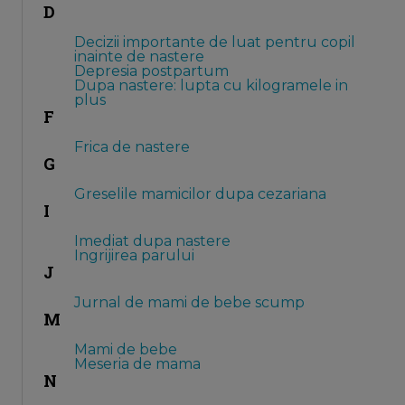
D
Decizii importante de luat pentru copil
inainte de nastere
Depresia postpartum
Dupa nastere: lupta cu kilogramele in
plus
F
Frica de nastere
G
Greselile mamicilor dupa cezariana
I
Imediat dupa nastere
Ingrijirea parului
J
Jurnal de mami de bebe scump
M
Mami de bebe
Meseria de mama
N