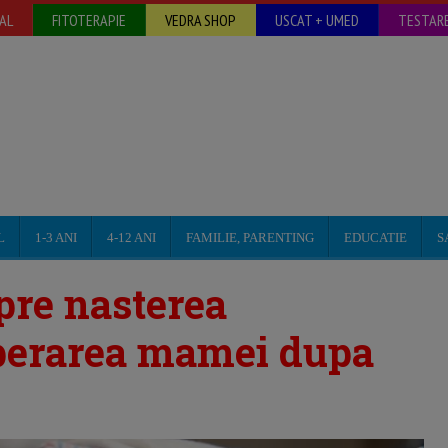
AL
FITOTERAPIE
VEDRA SHOP
USCAT + UMED
TESTARE
L
1-3 ANI
4-12 ANI
FAMILIE, PARENTING
EDUCATIE
S
spre nasterea
uperarea mamei dupa