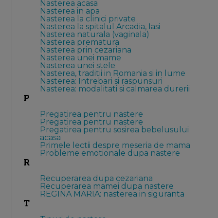
Nasterea acasa
Nasterea in apa
Nasterea la clinici private
Nasterea la spitalul Arcadia, Iasi
Nasterea naturala (vaginala)
Nasterea prematura
Nasterea prin cezariana
Nasterea unei mame
Nasterea unei stele
Nasterea, traditii in Romania si in lume
Nasterea: Intrebari si raspunsuri
Nasterea: modalitati si calmarea durerii
P
Pregatirea pentru nastere
Pregatirea pentru nastere
Pregatirea pentru sosirea bebelusului
acasa
Primele lectii despre meseria de mama
Probleme emotionale dupa nastere
R
Recuperarea dupa cezariana
Recuperarea mamei dupa nastere
REGINA MARIA: nasterea in siguranta
T