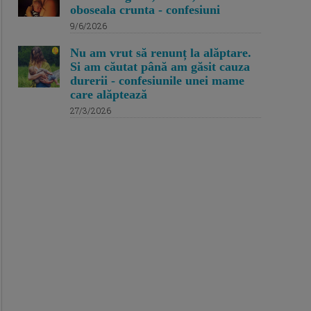
oboseala crunta - confesiuni
9/6/2026
Nu am vrut să renunț la alăptare.
Si am căutat până am găsit cauza
durerii - confesiunile unei mame
care alăptează
27/3/2026