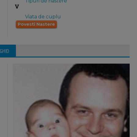
Tipuri de nastere
V
Viata de cuplu
Povesti Nastere
 GHID