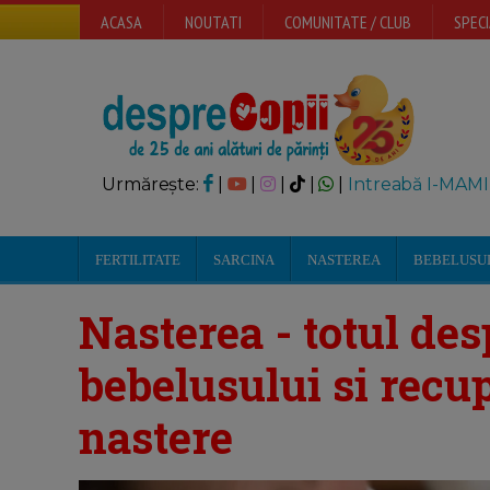
ACASA
NOUTATI
COMUNITATE / CLUB
SPECI
Urmărește:
|
|
|
|
|
Intreabă I-MAMI
FERTILITATE
SARCINA
NASTEREA
BEBELUSU
Nasterea - totul de
bebelusului si rec
nastere