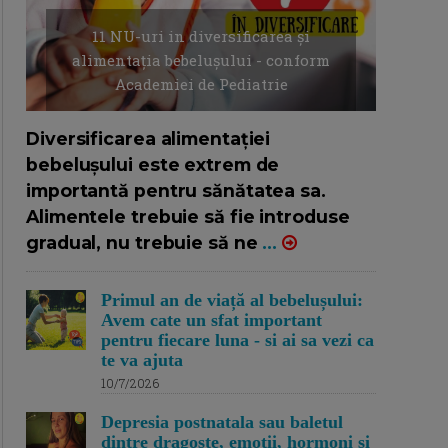
11 NU-uri in diversificarea și
alimentația bebelușului - conform
Academiei de Pediatrie
16/7/2026
AUTOR: EDITOR DC.
Diversificarea alimentației
bebelușului este extrem de
importantă pentru sănătatea sa.
Alimentele trebuie să fie introduse
gradual, nu trebuie să ne
...
Primul an de viață al bebelușului:
Avem cate un sfat important
pentru fiecare luna - si ai sa vezi ca
te va ajuta
10/7/2026
Depresia postnatala sau baletul
dintre dragoste, emotii, hormoni si