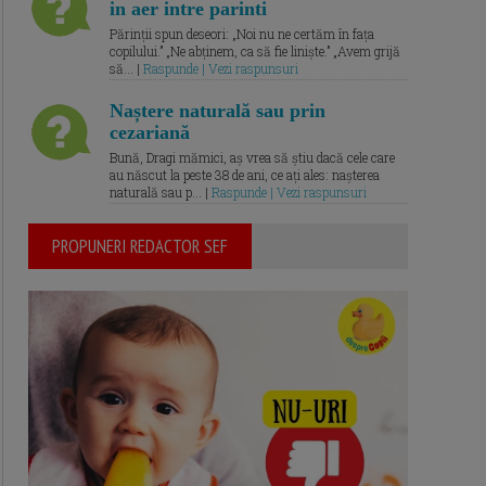
in aer intre parinti
Părinții spun deseori: „Noi nu ne certăm în fața
copilului.” „Ne abținem, ca să fie liniște.” „Avem grijă
să... |
Raspunde | Vezi raspunsuri
Naștere naturală sau prin
cezariană
Bună, Dragi mămici, aș vrea să știu dacă cele care
au născut la peste 38 de ani, ce ați ales: nașterea
naturală sau p... |
Raspunde | Vezi raspunsuri
PROPUNERI REDACTOR SEF