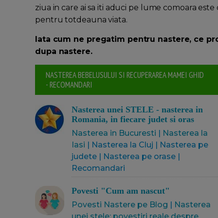
ziua in care ai sa iti aduci pe lume comoara este
pentru totdeauna viata.
Iata cum ne pregatim pentru nastere, ce pr
dupa nastere.
NASTEREA BEBELUSULUI SI RECUPERAREA MAMEI GHID
- RECOMANDARI
Nasterea unei STELE - nasterea in
Romania, in fiecare judet si oras
Nasterea in Bucuresti
|
Nasterea la
Iasi
| Nasterea la Cluj | Nasterea pe
judete | Nasterea pe orase |
Recomandari
Povesti "Cum am nascut"
Povesti Nastere pe Blog
|
Nasterea
unei stele: povestiri reale despre