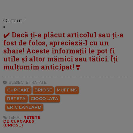
Output "
"
✔️ Dacă ți-a plăcut articolul sau ți-a
fost de folos, apreciază-l cu un
share! Aceste informații le pot fi
utile și altor mămici sau tătici. Îți
mulțumim anticipat! ❣️
SUBIECTE TRATATE:
CUPCAKE
BRIOSE
MUFFINS
RETETA
CIOCOLATA
ERIC LANLARD
TEMA:
RETETE
DE CUPCAKES
(BRIOSE)