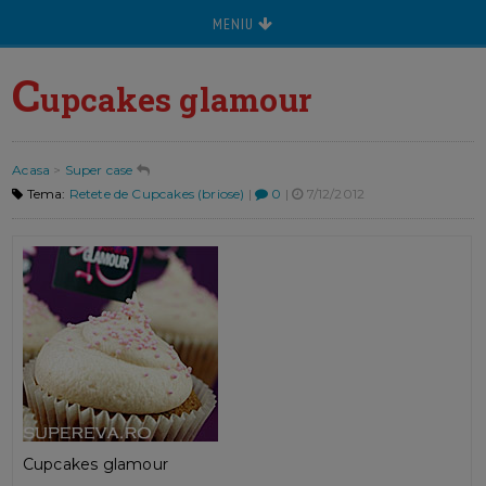
MENIU
C
upcakes glamour
Acasa
>
Super case
Tema:
Retete de Cupcakes (briose)
|
0
|
7/12/2012
Cupcakes glamour