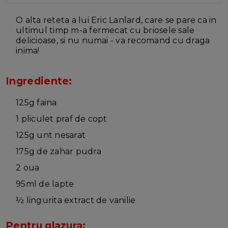
O alta reteta a lui Eric Lanlard, care se pare ca in
ultimul timp m-a fermecat cu briosele sale
delicioase, si nu numai - va recomand cu draga
inima!
Ingrediente:
125g faina
1 pliculet praf de copt
125g unt nesarat
175g de zahar pudra
2 oua
95ml de lapte
½ lingurita extract de vanilie
Pentru glazura: