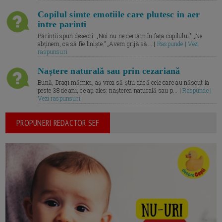
Copilul simte emotiile care plutesc in aer
intre parinti
Părinții spun deseori: „Noi nu ne certăm în fața copilului.” „Ne
abținem, ca să fie liniște.” „Avem grijă să... |
Raspunde | Vezi
raspunsuri
Naștere naturală sau prin cezariană
Bună, Dragi mămici, aș vrea să știu dacă cele care au născut la
peste 38 de ani, ce ați ales: nașterea naturală sau p... |
Raspunde |
Vezi raspunsuri
PROPUNERI REDACTOR SEF