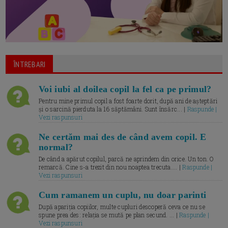
ÎNTREBARI
Voi iubi al doilea copil la fel ca pe primul?
Pentru mine primul copil a fost foarte dorit, după ani de așteptări
și o sarcină pierduta la 16 săptămâni. Sunt însărc... |
Raspunde |
Vezi raspunsuri
Ne certăm mai des de când avem copil. E
normal?
De când a apărut copilul, parcă ne aprindem din orice. Un ton. O
remarcă. Cine s-a trezit din nou noaptea trecuta.... |
Raspunde |
Vezi raspunsuri
Cum ramanem un cuplu, nu doar parinti
După apariția copiilor, multe cupluri descoperă ceva ce nu se
spune prea des: relația se mută pe plan secund. ... |
Raspunde |
Vezi raspunsuri