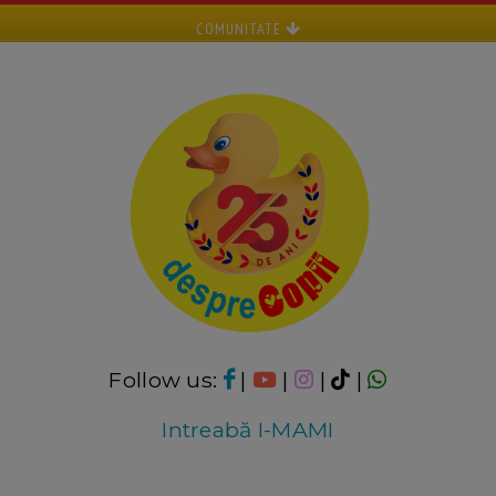
COMUNITATE
Follow us:
|
|
|
|
Intreabă I-MAMI