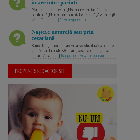
in aer intre parinti
Părinții spun deseori: „Noi nu ne certăm în fața
copilului.” „Ne abținem, ca să fie liniște.” „Avem grijă
să... |
Raspunde | Vezi raspunsuri
Naștere naturală sau prin
cezariană
Bună, Dragi mămici, aș vrea să știu dacă cele care
au născut la peste 38 de ani, ce ați ales: nașterea
naturală sau p... |
Raspunde | Vezi raspunsuri
PROPUNERI REDACTOR SEF