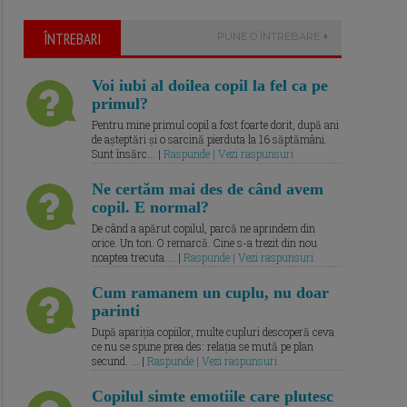
ÎNTREBARI
PUNE O ÎNTREBARE
Voi iubi al doilea copil la fel ca pe
primul?
Pentru mine primul copil a fost foarte dorit, după ani
de așteptări și o sarcină pierduta la 16 săptămâni.
Sunt însărc... |
Raspunde | Vezi raspunsuri
Ne certăm mai des de când avem
copil. E normal?
De când a apărut copilul, parcă ne aprindem din
orice. Un ton. O remarcă. Cine s-a trezit din nou
noaptea trecuta.... |
Raspunde | Vezi raspunsuri
Cum ramanem un cuplu, nu doar
parinti
După apariția copiilor, multe cupluri descoperă ceva
ce nu se spune prea des: relația se mută pe plan
secund. ... |
Raspunde | Vezi raspunsuri
Copilul simte emotiile care plutesc