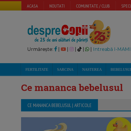
ACASA
NOUTATI
COMUNITATE / CLUB
SPECI
Urmărește:
|
|
|
|
|
Intreabă I-MAMI
FERTILITATE
SARCINA
NASTEREA
BEBELUSU
Ce mananca bebelusul
CE MANANCA BEBELUSUL | ARTICOLE