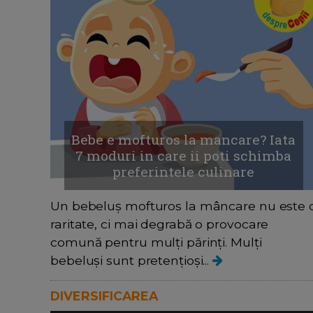
Bebe e mofturos la mancare? Iata
7 moduri in care ii poti schimba
preferintele culinare
Un bebeluș mofturos la mâncare nu este 
raritate, ci mai degrabă o provocare
comună pentru mulți părinți. Mulți
bebeluși sunt pretențioși...
DIVERSIFICAREA