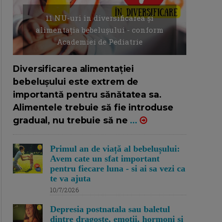
11 NU-uri in diversificarea și
alimentația bebelușului - conform
Academiei de Pediatrie
16/7/2026
AUTOR: EDITOR DC.
Diversificarea alimentației
bebelușului este extrem de
importantă pentru sănătatea sa.
Alimentele trebuie să fie introduse
gradual, nu trebuie să ne
...
Primul an de viață al bebelușului:
Avem cate un sfat important
pentru fiecare luna - si ai sa vezi ca
te va ajuta
10/7/2026
Depresia postnatala sau baletul
dintre dragoste, emotii, hormoni si