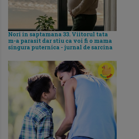
Nori in saptamana 33. Viitorul tata
m-a parasit dar stiu ca voi fi o mama
singura puternica - jurnal de sarcina