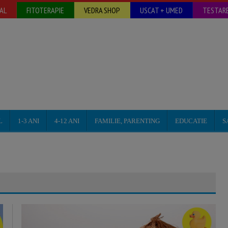
AL
FITOTERAPIE
VEDRA SHOP
USCAT + UMED
TESTARE
L
1-3 ANI
4-12 ANI
FAMILIE, PARENTING
EDUCATIE
S