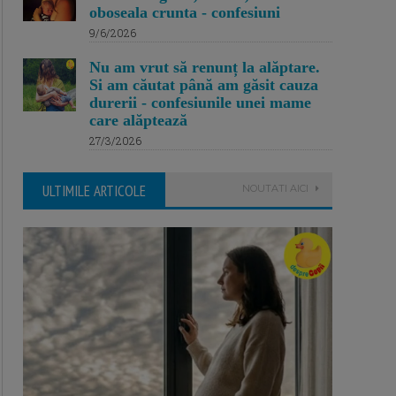
oboseala crunta - confesiuni
9/6/2026
Nu am vrut să renunț la alăptare.
Si am căutat până am găsit cauza
durerii - confesiunile unei mame
care alăptează
27/3/2026
ULTIMILE ARTICOLE
NOUTATI AICI