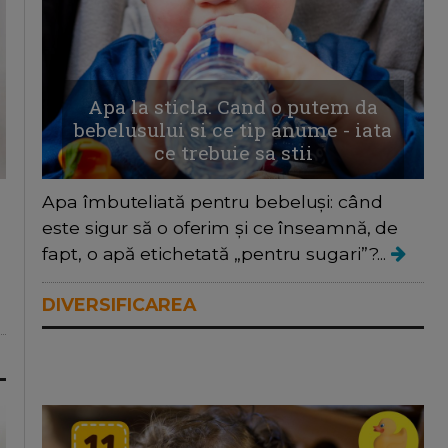
Apa la sticla. Cand o putem da
bebelusului si ce tip anume - iata
ce trebuie sa stii
Apa îmbuteliată pentru bebeluși: când
este sigur să o oferim și ce înseamnă, de
fapt, o apă etichetată „pentru sugari”?...
DIVERSIFICAREA