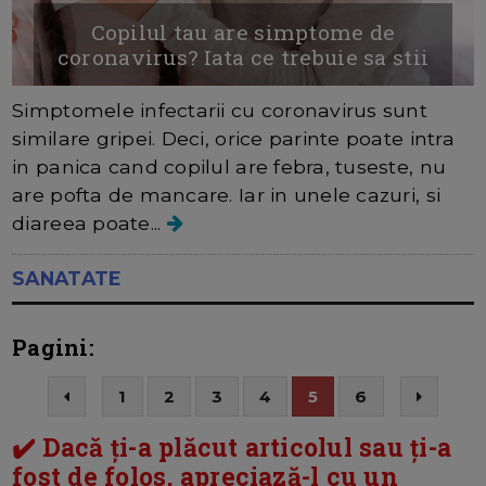
Copilul tau are simptome de
coronavirus? Iata ce trebuie sa stii
Simptomele infectarii cu coronavirus sunt
similare gripei. Deci, orice parinte poate intra
in panica cand copilul are febra, tuseste, nu
are pofta de mancare. Iar in unele cazuri, si
diareea poate...
SANATATE
Pagini:
1
2
3
4
5
6
✔️ Dacă ți-a plăcut articolul sau ți-a
fost de folos, apreciază-l cu un