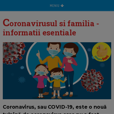
MENIU
C
oronavirusul si familia -
informatii esentiale
Coronavirus, sau COVID-19, este o nouă