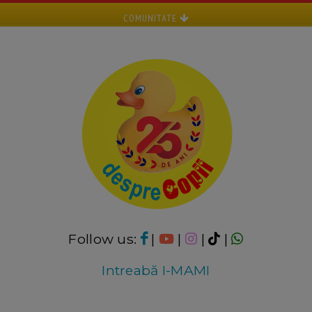
COMUNITATE
Follow us:
|
|
|
|
Intreabă I-MAMI