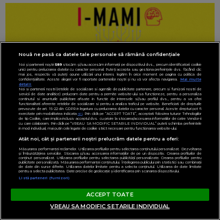
Nouă ne pasă ca datele tale personale să rămână confidențiale
Noi și partenerii noștri
589
stocăm și/sau accesăm informații pe dispozitivul dvs., precum identificatorii cookie
unici pentru prelucrarea datelor cu caracter personal. Puteți accepta sau gestiona preferințele dvs. făcând clic
mai jos, respectiv vă puteți opune utilizării unui interes legitim în orice moment pe pagina cu politica de
confidențialitate. Aceste alegeri vor fi raportate partenerilor noștri și nu vă vor afecta navigarea.
Mai multe
detalii
Noi si partenerii nostri (retelele de socializare si agentiile de publicitate partenere, precum si furnizorii nostri de
servicii de date analitice) prelucram date pentru a permite website-ului sa functioneze, pentru a personaliza
continutul si anunturile publicitare afisate in functie de interesele si/sau profilul dvs., pentru a va oferi
functionalitati aferente retelelor de socializare si pentru a analiza traficul pe website. Beneficiati de drepturile
prevazute de art. 15-22 din GDPR in legatura cu prelucrarea datelor cu caracter personal. Aceste drepturi pot fi
exercitate prin modalitatea indicata
aici
. Prin click pe “ACCEPT TOATE”, acceptati folosirea tuturor Tehnologiilor
de tip Cookie, care implica inclusiv acceptul dvs. cu privire la stocarea/accesarea informatiilor de catre Vendor-ii
cu care colaboram. Prin click pe “VREAU SA MODIFIC SETARILE INDIVIDUAL” puteti schimba preferintele
in mod individual, mai putin cele legate de cookie strict necesare pentru functionarea website-ului.
Atât noi, cât și partenerii noștri prelucrăm datele pentru a oferi:
Măsurarea performanței reclamelor. Utilizarea profilurilor pentru selectarea conținutului personalizat. Dezvoltarea
și îmbunătățirea serviciilor. Stocarea și/sau accesarea informațiilor de pe un dispozitiv. Crearea profilurilor de
conținut personalizat. Utilizarea profilurilor pentru selectarea publicității personalizate. Crearea profilurilor pentru
publicitate personalizată. Măsurarea performanței conținutului. Înțelegerea publicului prin statistici sau combinații
de date din surse diferite. Utilizarea datelor limitate pentru a selecta conținutul. Utilizarea de date limitate
pentru a selecta publicitatea. Date precise de geolocație și identificarea prin scanarea dispozitivului.
Listă parteneri (furnizori)
ACCEPT TOATE
VREAU SA MODIFIC SETARILE INDIVIDUAL