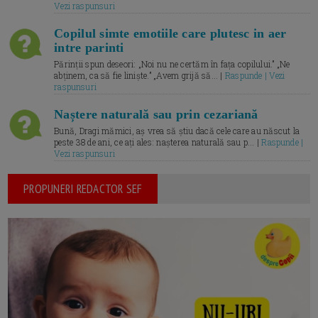
Vezi raspunsuri
Copilul simte emotiile care plutesc in aer
intre parinti
Părinții spun deseori: „Noi nu ne certăm în fața copilului.” „Ne
abținem, ca să fie liniște.” „Avem grijă să... |
Raspunde | Vezi
raspunsuri
Naștere naturală sau prin cezariană
Bună, Dragi mămici, aș vrea să știu dacă cele care au născut la
peste 38 de ani, ce ați ales: nașterea naturală sau p... |
Raspunde |
Vezi raspunsuri
PROPUNERI REDACTOR SEF