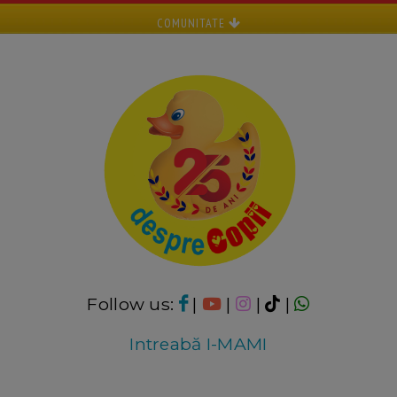
COMUNITATE
Follow us:
|
|
|
|
Intreabă I-MAMI