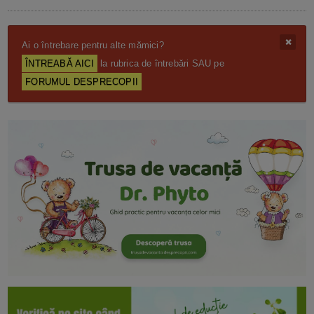
Ai o întrebare pentru alte mămici?
ÎNTREABĂ AICI
la rubrica de întrebări SAU pe
FORUMUL DESPRECOPII