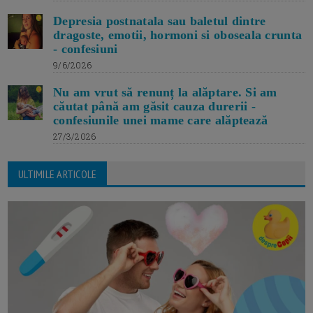
Depresia postnatala sau baletul dintre
dragoste, emotii, hormoni si oboseala crunta
- confesiuni
9/6/2026
Nu am vrut să renunț la alăptare. Si am
căutat până am găsit cauza durerii -
confesiunile unei mame care alăptează
27/3/2026
ULTIMILE ARTICOLE