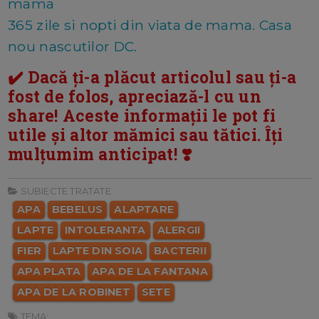
mama
365 zile si nopti din viata de mama. Casa
nou nascutilor DC.
✔️ Dacă ți-a plăcut articolul sau ți-a
fost de folos, apreciază-l cu un
share! Aceste informații le pot fi
utile și altor mămici sau tătici. Îți
mulțumim anticipat! ❣️
SUBIECTE TRATATE:
APA
BEBELUS
ALAPTARE
LAPTE
INTOLERANTA
ALERGII
FIER
LAPTE DIN SOIA
BACTERII
APA PLATA
APA DE LA FANTANA
APA DE LA ROBINET
SETE
TEMA: