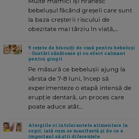
Multe mămici își hrănesc
bebelușul făcând greșeli care sunt
la baza creșterii riscului de
obezitate mai târziu în viață,…
9 rețete de biscuiți de casă pentru bebeluși
- Gustări sănătoase și cu efect calmant
pentru gingii
Pe măsură ce bebelușii ajung la
vârsta de 7-8 luni, încep să
experimenteze o etapă intensă de
erupție dentară, un proces care
poate aduce atât…
Alergiile si intolerantele alimentare la
copii: iată cum se manifestă și de ce e
important să știi diferențele