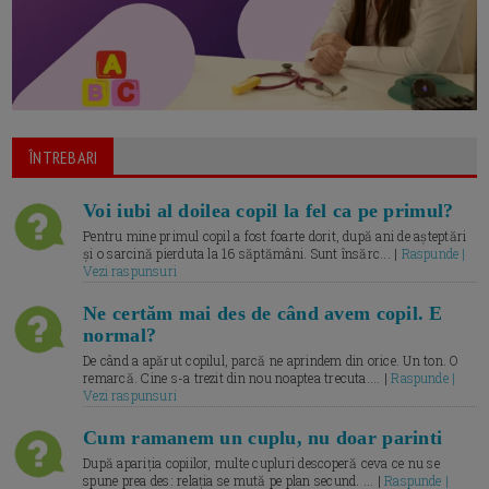
ÎNTREBARI
Voi iubi al doilea copil la fel ca pe primul?
Pentru mine primul copil a fost foarte dorit, după ani de așteptări
și o sarcină pierduta la 16 săptămâni. Sunt însărc... |
Raspunde |
Vezi raspunsuri
Ne certăm mai des de când avem copil. E
normal?
De când a apărut copilul, parcă ne aprindem din orice. Un ton. O
remarcă. Cine s-a trezit din nou noaptea trecuta.... |
Raspunde |
Vezi raspunsuri
Cum ramanem un cuplu, nu doar parinti
După apariția copiilor, multe cupluri descoperă ceva ce nu se
spune prea des: relația se mută pe plan secund. ... |
Raspunde |