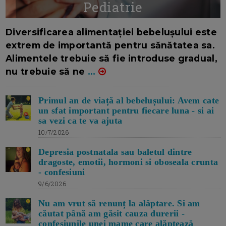
Pediatrie
16/7/2026
AUTOR: EDITOR DC.
Diversificarea alimentației bebelușului este
extrem de importantă pentru sănătatea sa.
Alimentele trebuie să fie introduse gradual,
nu trebuie să ne
...
Primul an de viață al bebelușului: Avem cate
un sfat important pentru fiecare luna - si ai
sa vezi ca te va ajuta
10/7/2026
Depresia postnatala sau baletul dintre
dragoste, emotii, hormoni si oboseala crunta
- confesiuni
9/6/2026
Nu am vrut să renunț la alăptare. Si am
căutat până am găsit cauza durerii -
confesiunile unei mame care alăptează