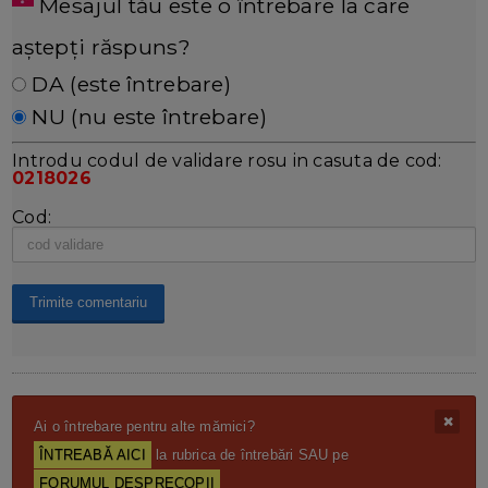
Mesajul tău este o întrebare la care
aștepți răspuns?
DA (este întrebare)
NU (nu este întrebare)
Introdu codul de validare rosu in casuta de cod:
0218026
Cod:
Ai o întrebare pentru alte mămici?
ÎNTREABĂ AICI
la rubrica de întrebări SAU pe
FORUMUL DESPRECOPII