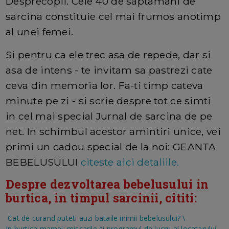
Desprecopii. Cele 40 de saptamani de
sarcina constituie cel mai frumos anotimp
al unei femei.
Si pentru ca ele trec asa de repede, dar si
asa de intens - te invitam sa pastrezi cate
ceva din memoria lor. Fa-ti timp cateva
minute pe zi - si scrie despre tot ce simti
in cel mai special Jurnal de sarcina de pe
net. In schimbul acestor amintiri unice, vei
primi un cadou special de la noi: GEANTA
BEBELUSULUI
citeste aici detaliile.
Despre dezvoltarea bebelusului in
burtica, in timpul sarcinii, cititi:
Cat de curand puteti auzi bataile inimii bebelusului?
\
In burtica mamei: miscarile si programul de lucru al locatarului