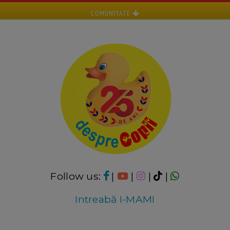
COMUNITATE
Follow us:
|
|
|
|
Intreabă I-MAMI