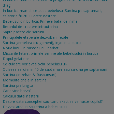
drag
In burtica mamei: ce aude bebelusul
Sarcina pe saptamani,
calatoria fructului catre nastere
Bebelusul din burtica: Primele batai de inima
Retardul de crestere intrauterina
Sapte pacate ale sarcinii
Principalele etape ale dezvoltarii fetale
Sarcina gemelara (cu gemeni), ingrijiri la dublu
Noua luni... in mintea unui barbat
Miscarile fetale, primele semne ale bebelusului in burtica
Dopul gelatinos
Ce culoare vor avea ochii bebelusului?
Odiseea sarcinii in 40 de saptamani sau sarcina pe saptamani
Sarcina (Intrebari & Raspunsuri)
Momente cheie in sarcina
Sarcina prelungita
Cand vine barza?
Calculul datei nasterii
Despre data conceptiei sau cand exact se va naste copilul?
Dezvoltarea intrauterina a bebelusului