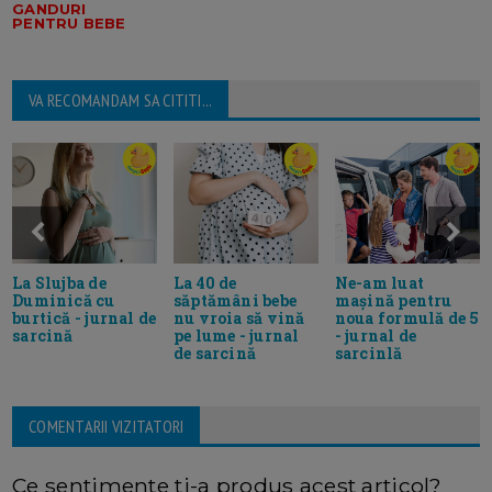
GANDURI
PENTRU BEBE
VA RECOMANDAM SA CITITI...
La Slujba de
La 40 de
Ne-am luat
Duminică cu
săptămâni bebe
mașină pentru
burtică - jurnal de
nu vroia să vină
noua formulă de 5
sarcină
pe lume - jurnal
- jurnal de
de sarcină
sarcinlă
COMENTARII VIZITATORI
Ce sentimente ti-a produs acest articol?