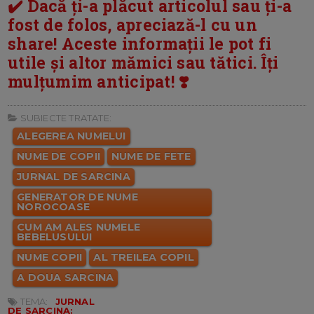
✔️ Dacă ți-a plăcut articolul sau ți-a
fost de folos, apreciază-l cu un
share! Aceste informații le pot fi
utile și altor mămici sau tătici. Îți
mulțumim anticipat! ❣️
SUBIECTE TRATATE:
ALEGEREA NUMELUI
NUME DE COPII
NUME DE FETE
JURNAL DE SARCINA
GENERATOR DE NUME
NOROCOASE
CUM AM ALES NUMELE
BEBELUSULUI
NUME COPII
AL TREILEA COPIL
A DOUA SARCINA
TEMA:
JURNAL
DE SARCINA: