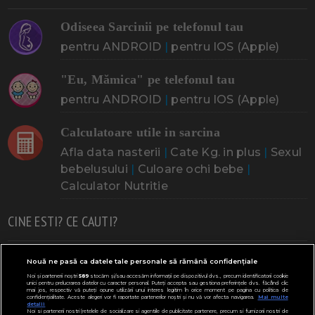
Odiseea Sarcinii pe telefonul tau
pentru ANDROID
|
pentru IOS (Apple)
"Eu, Mămica" pe telefonul tau
pentru ANDROID
|
pentru IOS (Apple)
Calculatoare utile in sarcina
Afla data nasterii
|
Cate Kg. in plus
|
Sexul
bebelusului
|
Culoare ochi bebe
|
Calculator Nutritie
CINE ESTI? CE CAUTI?
Doresc un copil
Adoptia
Probleme cu sarcina
Nouă ne pasă ca datele tale personale să rămână confidențiale
Noi și partenerii noștri
589
stocăm și/sau accesăm informații pe dispozitivul dvs., precum identificatorii cookie
Urmeaza sa nasc
Probleme alaptare
Bebe plange
unici pentru prelucrarea datelor cu caracter personal. Puteți accepta sau gestiona preferințele dvs. făcând clic
mai jos, respectiv vă puteți opune utilizării unui interes legitim în orice moment pe pagina cu politica de
confidențialitate. Aceste alegeri vor fi raportate partenerilor noștri și nu vă vor afecta navigarea.
Mai multe
Bebe febra
Caut bona
Cresa, Gradinta
detalii
Noi si partenerii nostri (retelele de socializare si agentiile de publicitate partenere, precum si furnizorii nostri de