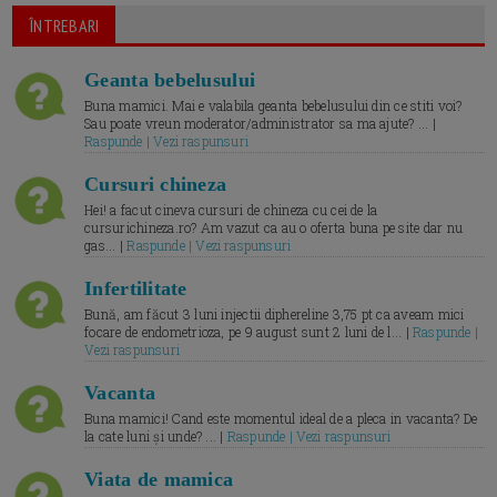
ÎNTREBARI
Geanta bebelusului
Buna mamici. Mai e valabila geanta bebelusului din ce stiti voi?
Sau poate vreun moderator/administrator sa ma ajute? ... |
Raspunde | Vezi raspunsuri
Cursuri chineza
Hei! a facut cineva cursuri de chineza cu cei de la
cursurichineza.ro? Am vazut ca au o oferta buna pe site dar nu
gas... |
Raspunde | Vezi raspunsuri
Infertilitate
Bună, am făcut 3 luni injectii diphereline 3,75 pt ca aveam mici
focare de endometrioza, pe 9 august sunt 2 luni de l... |
Raspunde |
Vezi raspunsuri
Vacanta
Buna mamici! Cand este momentul ideal de a pleca in vacanta? De
la cate luni și unde? ... |
Raspunde | Vezi raspunsuri
Viata de mamica