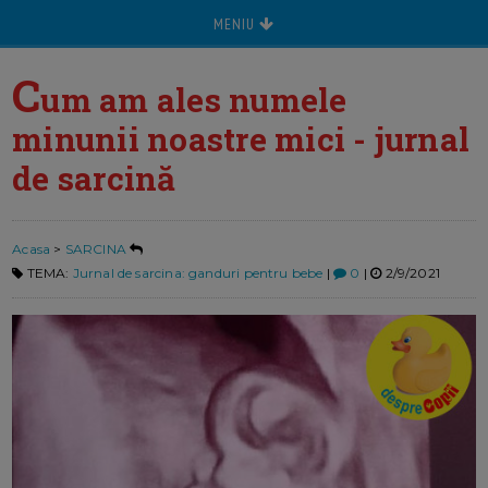
MENIU
C
um am ales numele
minunii noastre mici - jurnal
de sarcină
Acasa
>
SARCINA
TEMA:
Jurnal de sarcina: ganduri pentru bebe
|
0
|
2/9/2021