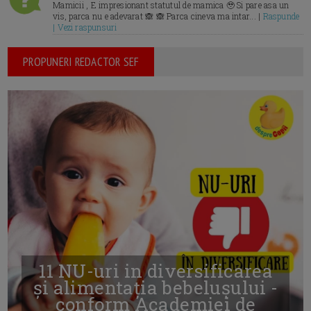
Mamicii , E impresionant statutul de mamica 🥹 Si pare asa un
vis, parca nu e adevarat 🙈 🙈 Parca cineva ma intar... |
Raspunde
| Vezi raspunsuri
PROPUNERI REDACTOR SEF
11 NU-uri in diversificarea
și alimentația bebelușului -
conform Academiei de