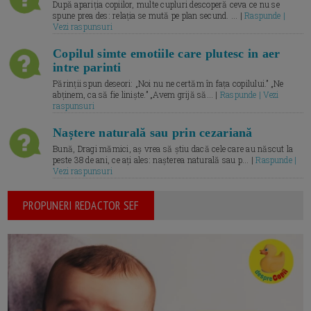
După apariția copiilor, multe cupluri descoperă ceva ce nu se
spune prea des: relația se mută pe plan secund. ... |
Raspunde |
Vezi raspunsuri
Copilul simte emotiile care plutesc in aer
intre parinti
Părinții spun deseori: „Noi nu ne certăm în fața copilului.” „Ne
abținem, ca să fie liniște.” „Avem grijă să... |
Raspunde | Vezi
raspunsuri
Naștere naturală sau prin cezariană
Bună, Dragi mămici, aș vrea să știu dacă cele care au născut la
peste 38 de ani, ce ați ales: nașterea naturală sau p... |
Raspunde |
Vezi raspunsuri
PROPUNERI REDACTOR SEF