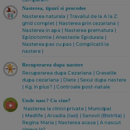
Nasterea, tipuri si procedee
Nasterea naturala
|
Travaliul de la A la Z:
ghid complet
|
Nasterea prin cezariana
|
Nasterea in apa
|
Nasterea prematura
|
Epiziotomie
|
Anestezie Epidurala
|
Nasterea pas cu pas
|
Complicatii la
nastere
|
Recuperarea dupa nastere
Recuperarea dupa Cezariana
|
Greselile
dupa cezariana
|
Diete
|
Sexul dupa nastere
|
Kg. in plus?
|
Controale post-natale
Unde nasc? Cu cine?
Nasterea la clinici private
|
Municipal
|
Medlife
|
Arcadia
(Iasi) |
Sanovil
(Bistrita) |
Regina Maria
|
Nasterea acasa
|
A nascut
cineva la?