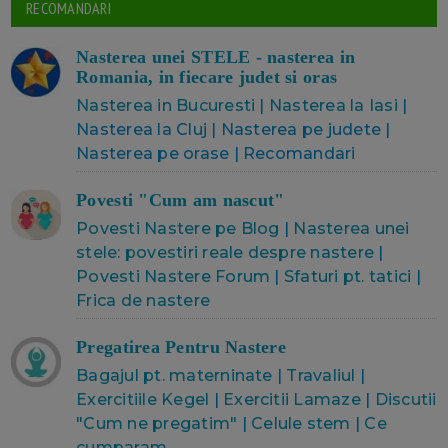
RECOMANDARI
Nasterea unei STELE - nasterea in
Romania, in fiecare judet si oras
Nasterea in Bucuresti
|
Nasterea la Iasi
|
Nasterea la Cluj | Nasterea pe judete |
Nasterea pe orase | Recomandari
Povesti "Cum am nascut"
Povesti Nastere pe Blog
|
Nasterea unei
stele: povestiri reale despre nastere
|
Povesti Nastere Forum
|
Sfaturi pt. tatici
|
Frica de nastere
Pregatirea Pentru Nastere
Bagajul pt. materninate
|
Travaliul
|
Exercitiile Kegel
|
Exercitii Lamaze
|
Discutii
"Cum ne pregatim"
|
Celule stem
|
Ce
cumparam