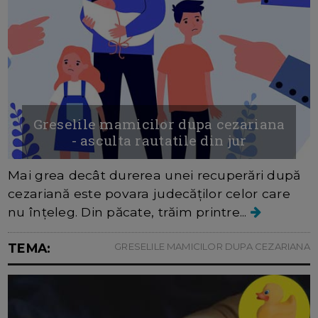
Greselile mamicilor dupa cezariana
- asculta rautatile din jur
Mai grea decât durerea unei recuperări după
cezariană este povara judecăților celor care
nu înțeleg. Din păcate, trăim printre...
TEMA:
GRESELILE MAMICILOR DUPA CEZARIANA