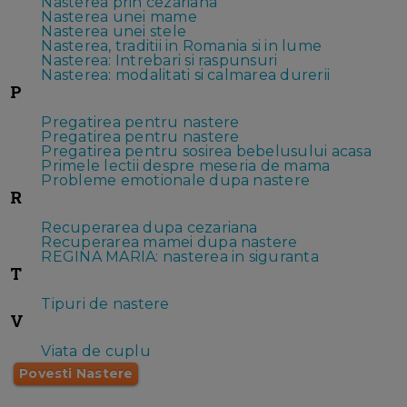
Nasterea prin cezariana
Nasterea unei mame
Nasterea unei stele
Nasterea, traditii in Romania si in lume
Nasterea: Intrebari si raspunsuri
Nasterea: modalitati si calmarea durerii
P
Pregatirea pentru nastere
Pregatirea pentru nastere
Pregatirea pentru sosirea bebelusului acasa
Primele lectii despre meseria de mama
Probleme emotionale dupa nastere
R
Recuperarea dupa cezariana
Recuperarea mamei dupa nastere
REGINA MARIA: nasterea in siguranta
T
Tipuri de nastere
V
Viata de cuplu
Povesti Nastere