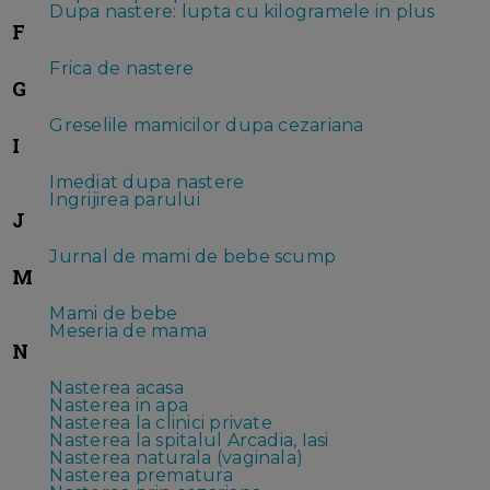
Dupa nastere: lupta cu kilogramele in plus
F
Frica de nastere
G
Greselile mamicilor dupa cezariana
I
Imediat dupa nastere
Ingrijirea parului
J
Jurnal de mami de bebe scump
M
Mami de bebe
Meseria de mama
N
Nasterea acasa
Nasterea in apa
Nasterea la clinici private
Nasterea la spitalul Arcadia, Iasi
Nasterea naturala (vaginala)
Nasterea prematura