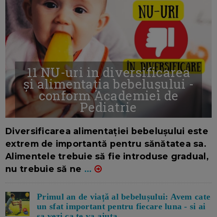
11 NU-uri in diversificarea
și alimentația bebelușului -
conform Academiei de
Pediatrie
16/7/2026
AUTOR: EDITOR DC.
Diversificarea alimentației bebelușului este
extrem de importantă pentru sănătatea sa.
Alimentele trebuie să fie introduse gradual,
nu trebuie să ne
...
Primul an de viață al bebelușului: Avem cate
un sfat important pentru fiecare luna - si ai
sa vezi ca te va ajuta