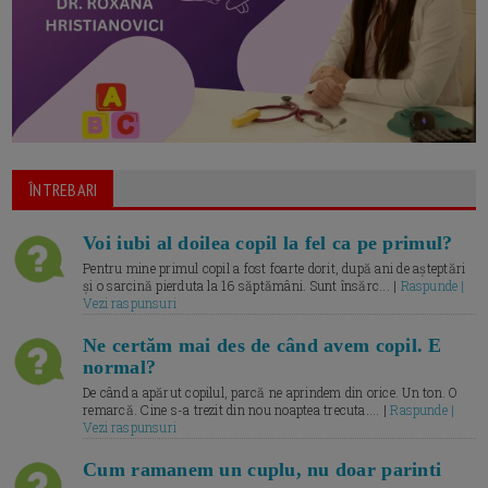
ÎNTREBARI
Voi iubi al doilea copil la fel ca pe primul?
Pentru mine primul copil a fost foarte dorit, după ani de așteptări
și o sarcină pierduta la 16 săptămâni. Sunt însărc... |
Raspunde |
Vezi raspunsuri
Ne certăm mai des de când avem copil. E
normal?
De când a apărut copilul, parcă ne aprindem din orice. Un ton. O
remarcă. Cine s-a trezit din nou noaptea trecuta.... |
Raspunde |
Vezi raspunsuri
Cum ramanem un cuplu, nu doar parinti