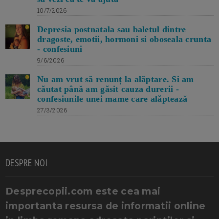
10/7/2026
Depresia postnatala sau baletul dintre
dragoste, emotii, hormoni si oboseala crunta
- confesiuni
9/6/2026
Nu am vrut să renunț la alăptare. Si am
căutat până am găsit cauza durerii -
confesiunile unei mame care alăptează
27/3/2026
DESPRE NOI
Desprecopii.com este cea mai
importanta resursa de informatii online