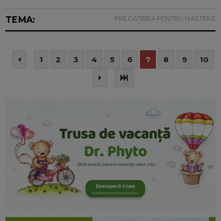
TEMA:
PREGATIREA PENTRU NASTERE
1
2
3
4
5
6
7
8
9
10