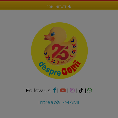
COMUNITATE
Follow us:
|
|
|
|
Intreabă I-MAMI