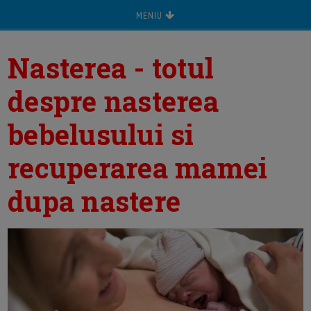
MENIU
Nasterea - totul
despre nasterea
bebelusului si
recuperarea mamei
dupa nastere