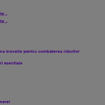
e ..
e ..
ima inovatie pentru combaterea ridurilor
ri esentiale
inere!