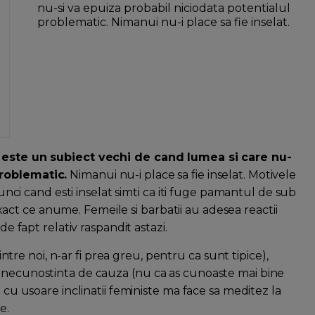
nu-si va epuiza probabil niciodata potentialul
problematic. Nimanui nu-i place sa fie inselat.
ul este un subiect vechi de cand lumea si care nu-
problematic.
Nimanui nu-i place sa fie inselat. Motivele
atunci cand esti inselat simti ca iti fuge pamantul de sub
i exact ce anume. Femeile si barbatii au adesea reactii
de fapt relativ raspandit astazi.
 intre noi, n-ar fi prea greu, pentru ca sunt tipice),
n necunostinta de cauza (nu ca as cunoaste mai bine
e cu usoare inclinatii feministe ma face sa meditez la
e.