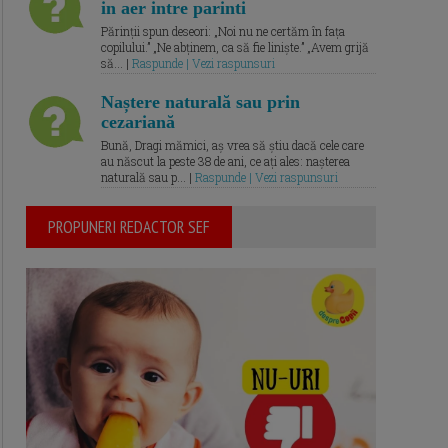
in aer intre parinti
Părinții spun deseori: „Noi nu ne certăm în fața
copilului.” „Ne abținem, ca să fie liniște.” „Avem grijă
să... |
Raspunde | Vezi raspunsuri
Naștere naturală sau prin
cezariană
Bună, Dragi mămici, aș vrea să știu dacă cele care
au născut la peste 38 de ani, ce ați ales: nașterea
naturală sau p... |
Raspunde | Vezi raspunsuri
PROPUNERI REDACTOR SEF