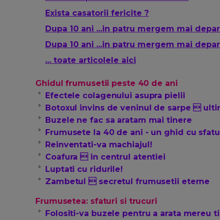
Exista casatorii fericite ?
Dupa 10 ani ...in patru mergem mai depart
Dupa 10 ani ...in patru mergem mai depart
... toate articolele aici
Ghidul frumusetii peste 40 de ani
Efectele colagenului asupra pielii
Botoxul invins de veninul de sarpe  ult
Buzele ne fac sa aratam mai tinere
Frumusete la 40 de ani - un ghid cu sfatu
Reinventati-va machiajul!
Coafura  in centrul atentiei
Luptati cu ridurile!
Zambetul  secretul frumusetii eterne
Frumusetea: sfaturi si trucuri
Folositi-va buzele pentru a arata mereu t