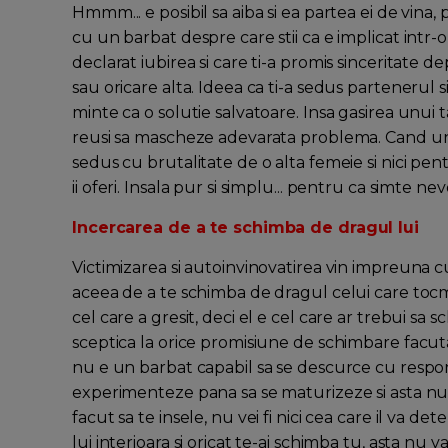
Hmmm... e posibil sa aiba si ea partea ei de vina
cu un barbat despre care stii ca e implicat intr-o 
declarat iubirea si care ti-a promis sinceritate de
sau oricare alta. Ideea ca ti-a sedus partenerul si 
minte ca o solutie salvatoare. Insa gasirea unui ta
reusi sa mascheze adevarata problema. Cand un 
sedus cu brutalitate de o alta femeie si nici pen
ii oferi. Insala pur si simplu... pentru ca simte nev
Incercarea de a te schimba de dragul lui
Victimizarea si autoinvinovatirea vin impreuna cu 
aceea de a te schimba de dragul celui care tocmai
cel care a gresit, deci el e cel care ar trebui sa sc
sceptica la orice promisiune de schimbare facuta
nu e un barbat capabil sa se descurce cu respons
experimenteze pana sa se maturizeze si asta nu e
facut sa te insele, nu vei fi nici cea care il va d
lui interioara si oricat te-ai schimba tu, asta nu 