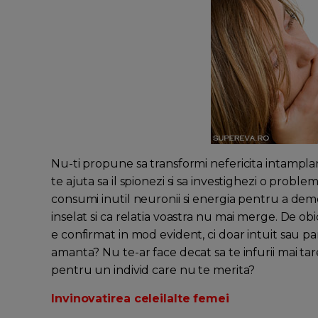
Nu-ti propune sa transformi nefericita intampla
te ajuta sa il spionezi si sa investighezi o proble
consumi inutil neuronii si energia pentru a demon
inselat si ca relatia voastra nu mai merge. De o
e confirmat in mod evident, ci doar intuit sau parti
amanta? Nu te-ar face decat sa te infurii mai tare 
pentru un individ care nu te merita?
Invinovatirea celeilalte femei