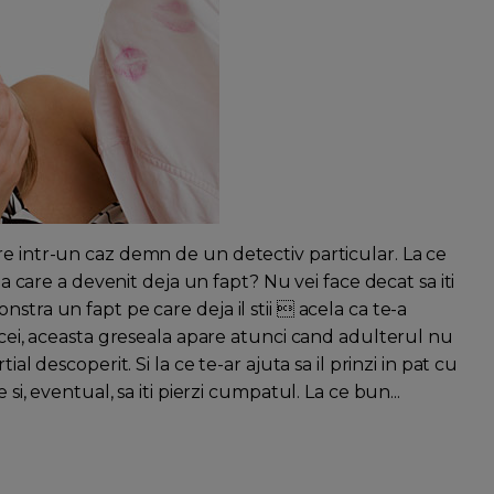
re intr-un caz demn de un detectiv particular. La ce
ma care a devenit deja un fapt? Nu vei face decat sa iti
stra un fapt pe care deja il stii  acela ca te-a
bicei, aceasta greseala apare atunci cand adulterul nu
al descoperit. Si la ce te-ar ajuta sa il prinzi in pat cu
si, eventual, sa iti pierzi cumpatul. La ce bun...