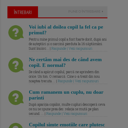
ÎNTREBARI
PUNE O ÎNTREBARE
Voi iubi al doilea copil la fel ca pe
primul?
Pentru mine primul copil a fost foarte dorit, după ani
de așteptări și o sarcină pierduta la 16 săptămâni.
Sunt însărc... |
Raspunde | Vezi raspunsuri
Ne certăm mai des de când avem
copil. E normal?
De când a apărut copilul, parcă ne aprindem din
orice. Un ton. O remarcă. Cine s-a trezit din nou
noaptea trecuta.... |
Raspunde | Vezi raspunsuri
Cum ramanem un cuplu, nu doar
parinti
După apariția copiilor, multe cupluri descoperă ceva
ce nu se spune prea des: relația se mută pe plan
secund. ... |
Raspunde | Vezi raspunsuri
Copilul simte emotiile care plutesc