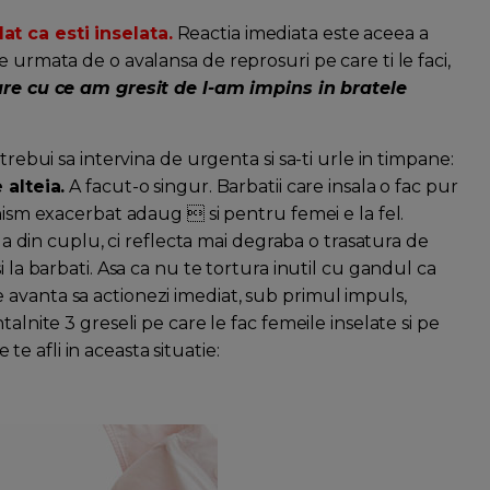
t ca esti inselata.
Reactia imediata este aceea a
 urmata de o avalansa de reprosuri pe care ti le faci,
re cu ce am gresit de l-am impins in bratele
trebui sa intervina de urgenta si sa-ti urle in timpane:
 alteia.
A facut-o singur. Barbatii care insala o fac pur
inism exacerbat adaug  si pentru femei e la fel.
ala din cuplu, ci reflecta mai degraba o trasatura de
i la barbati. Asa ca nu te tortura inutil cu gandul ca
u te avanta sa actionezi imediat, sub primul impuls,
alnite 3 greseli pe care le fac femeile inselate si pe
e te afli in aceasta situatie: