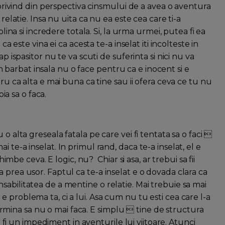
, privind din perspectiva cinsmului de a avea o aventura
relatie. Insa nu uita ca nu ea este cea care ti-a
plina si incredere totala. Si, la urma urmei, putea fi ea
ca este vina ei ca acesta te-a inselat iti incolteste in
p ispasitor nu te va scuti de suferinta si nici nu va
barbat insala nu o face pentru ca e inocent si e
tru ca alta e mai buna ca tine sau ii ofera ceva ce tu nu
oia sa o faca.
o alta greseala fatala pe care vei fi tentata sa o faci 
 te-a inselat. In primul rand, daca te-a inselat, el e
himbe ceva. E logic, nu? Chiar si asa, ar trebui sa fii
 prea usor. Faptul ca te-a inselat e o dovada clara ca
abilitatea de a mentine o relatie. Mai trebuie sa mai
 problema ta, ci a lui. Asa cum nu tu esti cea care l-a
etermina sa nu o mai faca. E simplu  tine de structura
va fi un impediment in aventurile lui viitoare. Atunci