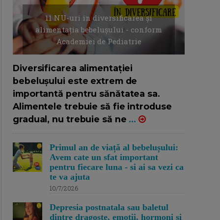
11 NU-uri in diversificarea și
alimentația bebelușului - conform
Academiei de Pediatrie
16/7/2026
AUTOR: EDITOR DC.
Diversificarea alimentației
bebelușului este extrem de
importantă pentru sănătatea sa.
Alimentele trebuie să fie introduse
gradual, nu trebuie să ne
...
Primul an de viață al bebelușului:
Avem cate un sfat important
pentru fiecare luna - si ai sa vezi ca
te va ajuta
10/7/2026
Depresia postnatala sau baletul
dintre dragoste, emotii, hormoni si