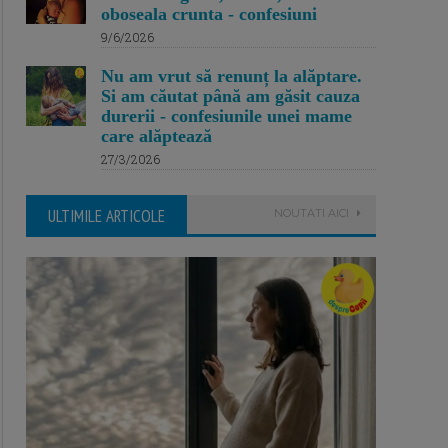
oboseala crunta - confesiuni
9/6/2026
Nu am vrut să renunț la alăptare.
Si am căutat până am găsit cauza
durerii - confesiunile unei mame
care alăptează
27/3/2026
ULTIMILE ARTICOLE
NOUTATI AICI