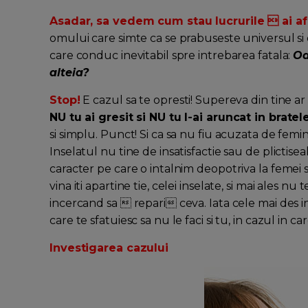
Asadar, sa vedem cum stau lucrurile  ai afla
omului care simte ca se prabuseste universul si e
care conduc inevitabil spre intrebarea fatala:
Oa
alteia?
Stop!
E cazul sa te opresti! Supereva din tine ar 
NU tu ai gresit si NU tu l-ai aruncat in bratele
si simplu. Punct! Si ca sa nu fiu acuzata de fem
Inselatul nu tine de insatisfactie sau de plictise
caracter pe care o intalnim deopotriva la femei s
vina iti apartine tie, celei inselate, si mai ales n
incercand sa  repari ceva. Iata cele mai des int
care te sfatuiesc sa nu le faci si tu, in cazul in car
Investigarea cazului