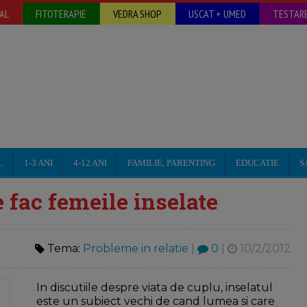
AL
FITOTERAPIE
VEDRA SHOP
USCAT + UMED
TESTARE
L
1-3 ANI
4-12 ANI
FAMILIE, PARENTING
EDUCATIE
S
e fac femeile inselate
Tema:
Probleme in relatie
|
0
|
10/2/2012
In discutiile despre viata de cuplu, inselatul
este un subiect vechi de cand lumea si care