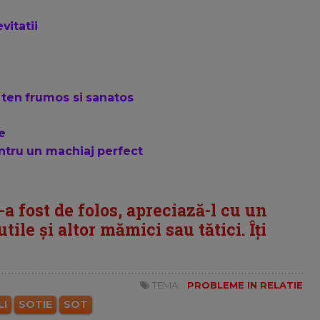
vitatii
 ten frumos si sanatos
e
ntru un machiaj perfect
i-a fost de folos, apreciază-l cu un
tile și altor mămici sau tătici. Îți
TEMA:
PROBLEME IN RELATIE
LI
SOTIE
SOT