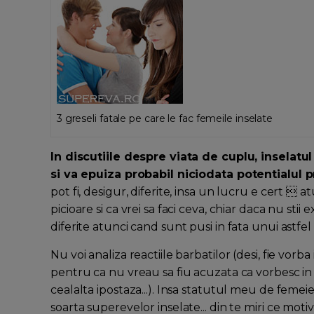
3 greseli fatale pe care le fac femeile inselate
In discutiile despre viata de cuplu, inselat
si va epuiza probabil niciodata potentialul 
pot fi, desigur, diferite, insa un lucru e cert  
picioare si ca vrei sa faci ceva, chiar daca nu sti
diferite atunci cand sunt pusi in fata unui astfel 
Nu voi analiza reactiile barbatilor (desi, fie vorba
pentru ca nu vreau sa fiu acuzata ca vorbesc i
cealalta ipostaza...). Insa statutul meu de femei
soarta superevelor inselate... din te miri ce motiv