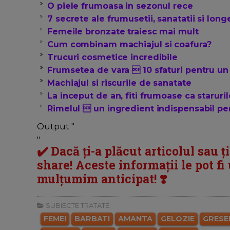
O piele frumoasa in sezonul rece
7 secrete ale frumusetii, sanatatii si longe
Femeile bronzate traiesc mai mult
Cum combinam machiajul si coafura?
Trucuri cosmetice incredibile
Frumsetea de vara  10 sfaturi pentru un
Machiajul si riscurile de sanatate
La inceput de an, fiti frumoase ca staruril
Rimelul  un ingredient indispensabil pe
Output "
"
✔️ Dacă ți-a plăcut articolul sau ț
share! Aceste informații le pot fi u
mulțumim anticipat! ❣️
SUBIECTE TRATATE:
FEMEI
BARBATI
AMANTA
GELOZIE
GRESE