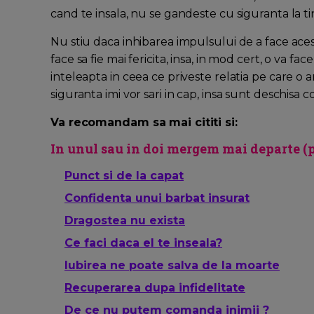
cand te insala, nu se gandeste cu siguranta la t
Nu stiu daca inhibarea impulsului de a face acest
face sa fie mai fericita, insa, in mod cert, o va fac
inteleapta in ceea ce priveste relatia pe care o ar
siguranta imi vor sari in cap, insa sunt deschisa
Va recomandam sa mai cititi si:
In unul sau in doi mergem mai departe (
Punct si de la capat
Confidenta unui barbat insurat
Dragostea nu exista
Ce faci daca el te inseala?
Iubirea ne poate salva de la moarte
Recuperarea dupa infidelitate
De ce nu putem comanda inimii ?