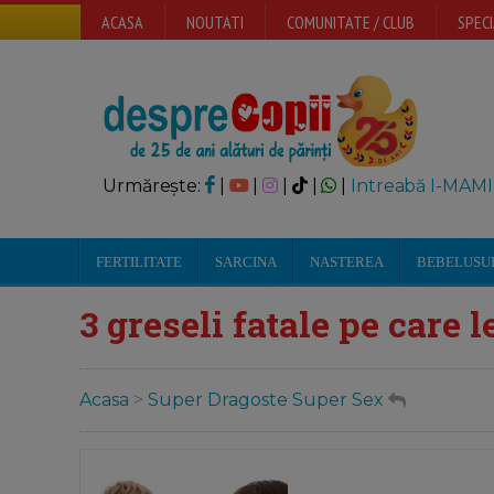
ACASA
NOUTATI
COMUNITATE / CLUB
SPECI
Urmărește:
|
|
|
|
|
Intreabă I-MAMI
FERTILITATE
SARCINA
NASTEREA
BEBELUSU
3 greseli fatale pe care l
Acasa
>
Super Dragoste Super Sex