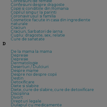
Confesiuni de femeie
Confesiuni despre dragoste
Copiii si conditiile din Romania
Copilul singur la parinti
Coronavirusul si familia
Cosmetice facute in casa din ingrediente
naturale
Craciun
Craciun, Sarbatori de iarna
Cuplu: dragoste, sex, relatie
Cure de sanatate
D
De la mama la mama
Depresie
Depresie
Dermatologie
Deserturi / Dulciuri
Despre mame
Despre noi despre copii
Destin
Detoxificare
Diete si slabire
Diete, cure de slabire, cure de detoxificare
Disciplina
Divort
Drepturi legale
Dulapul cu medicamente