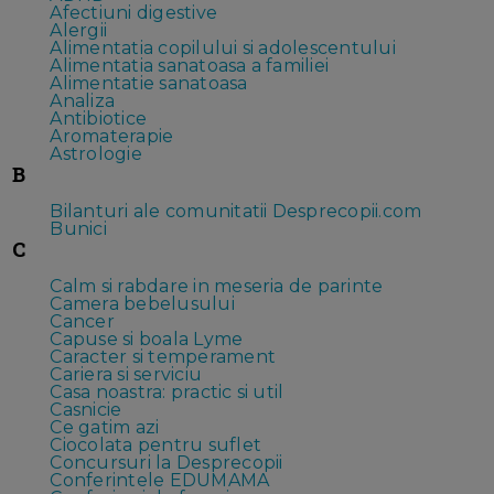
Afectiuni digestive
Alergii
Alimentatia copilului si adolescentului
Alimentatia sanatoasa a familiei
Alimentatie sanatoasa
Analiza
Antibiotice
Aromaterapie
Astrologie
B
Bilanturi ale comunitatii Desprecopii.com
Bunici
C
Calm si rabdare in meseria de parinte
Camera bebelusului
Cancer
Capuse si boala Lyme
Caracter si temperament
Cariera si serviciu
Casa noastra: practic si util
Casnicie
Ce gatim azi
Ciocolata pentru suflet
Concursuri la Desprecopii
Conferintele EDUMAMA