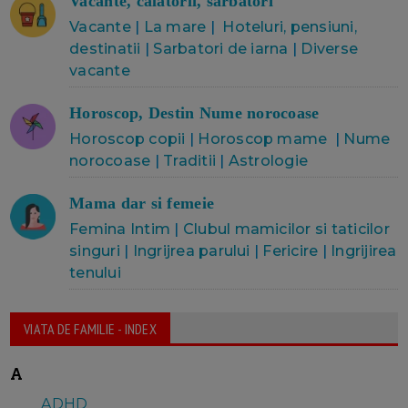
Vacante, calatorii, sarbatori
Vacante
|
La mare
|
Hoteluri, pensiuni,
destinatii
|
Sarbatori de iarna
|
Diverse
vacante
Horoscop, Destin Nume norocoase
Horoscop copii
|
Horoscop mame
|
Nume
norocoase
|
Traditii
|
Astrologie
Mama dar si femeie
Femina Intim
|
Clubul mamicilor si taticilor
singuri
|
Ingrijrea parului
|
Fericire
|
Ingrijirea
tenului
VIATA DE FAMILIE - INDEX
A
ADHD