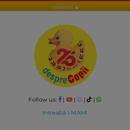
COMUNITATE
Follow us:
|
|
|
|
Intreabă I-MAMI