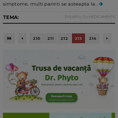
simptome, multi parinti se asteapta la...
TEMA:
DULAPUL CU MEDICAMENTE
210
211
212
213
214