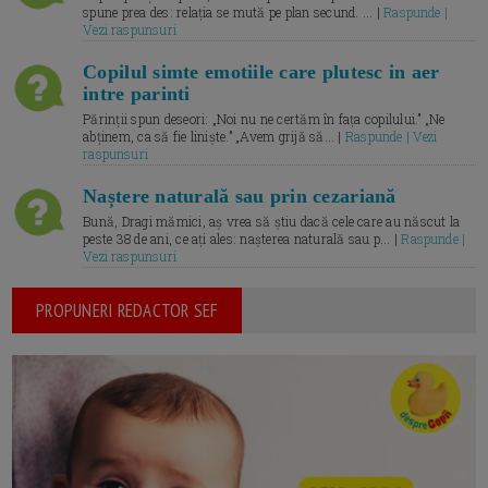
spune prea des: relația se mută pe plan secund. ... |
Raspunde |
Vezi raspunsuri
Copilul simte emotiile care plutesc in aer
intre parinti
Părinții spun deseori: „Noi nu ne certăm în fața copilului.” „Ne
abținem, ca să fie liniște.” „Avem grijă să... |
Raspunde | Vezi
raspunsuri
Naștere naturală sau prin cezariană
Bună, Dragi mămici, aș vrea să știu dacă cele care au născut la
peste 38 de ani, ce ați ales: nașterea naturală sau p... |
Raspunde |
Vezi raspunsuri
PROPUNERI REDACTOR SEF