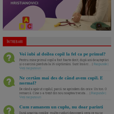
ÎNTREBARI
Voi iubi al doilea copil la fel ca pe primul?
Pentru mine primul copil a fost foarte dorit, după ani de așteptări
și o sarcină pierduta la 16 săptămâni. Sunt însărc... |
Raspunde |
Vezi raspunsuri
Ne certăm mai des de când avem copil. E
normal?
De când a apărut copilul, parcă ne aprindem din orice. Un ton. O
remarcă. Cine s-a trezit din nou noaptea trecuta.... |
Raspunde |
Vezi raspunsuri
Cum ramanem un cuplu, nu doar parinti
După apariția copiilor, multe cupluri descoperă ceva ce nu se