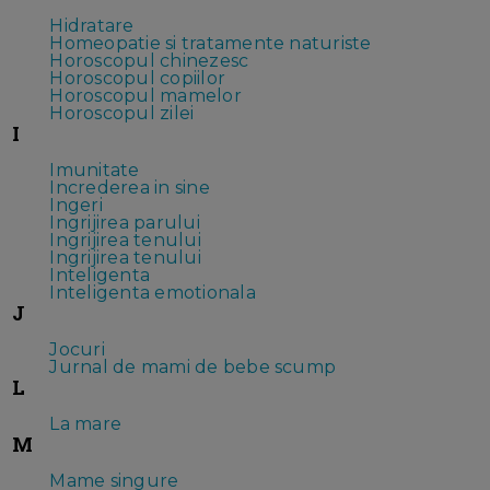
Hidratare
Homeopatie si tratamente naturiste
Horoscopul chinezesc
Horoscopul copiilor
Horoscopul mamelor
Horoscopul zilei
I
Imunitate
Increderea in sine
Ingeri
Ingrijirea parului
Ingrijirea tenului
Ingrijirea tenului
Inteligenta
Inteligenta emotionala
J
Jocuri
Jurnal de mami de bebe scump
L
La mare
M
Mame singure