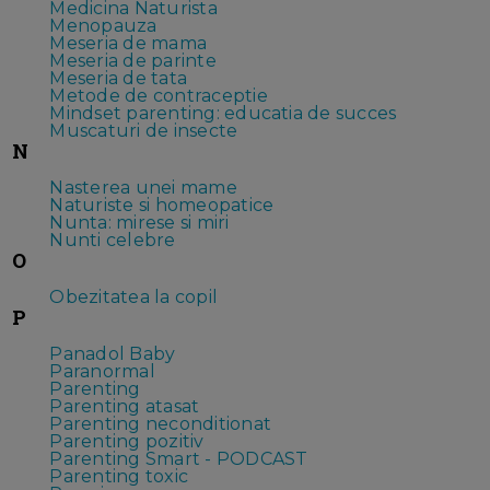
Medicina Naturista
Menopauza
Meseria de mama
Meseria de parinte
Meseria de tata
Metode de contraceptie
Mindset parenting: educatia de succes
Muscaturi de insecte
N
Nasterea unei mame
Naturiste si homeopatice
Nunta: mirese si miri
Nunti celebre
O
Obezitatea la copil
P
Panadol Baby
Paranormal
Parenting
Parenting atasat
Parenting neconditionat
Parenting pozitiv
Parenting Smart - PODCAST
Parenting toxic