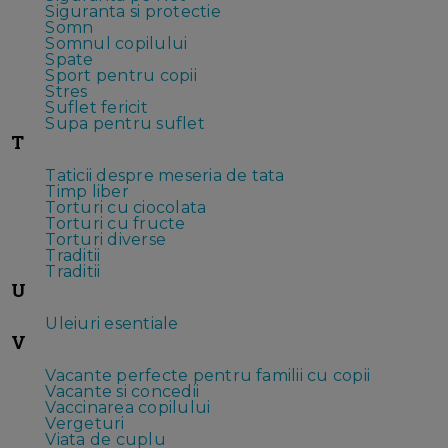
Siguranta si protectie
Somn
Somnul copilului
Spate
Sport pentru copii
Stres
Suflet fericit
Supa pentru suflet
T
Taticii despre meseria de tata
Timp liber
Torturi cu ciocolata
Torturi cu fructe
Torturi diverse
Traditii
Traditii
U
Uleiuri esentiale
V
Vacante perfecte pentru familii cu copii
Vacante si concedii
Vaccinarea copilului
Vergeturi
Viata de cuplu