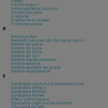
Pareri
Parinti singuri
Personalitatea copilului
Povesti de viata
Prietenie
Probleme in relatie
Protectie solara
R
Recomandari
Remedii naturale din farmacia naturii
Retete de paine
Retete de supa
Retete de tarte
Retete de tort
Retete mediteraneene
Retete selecte
Retete speciale de gratar
Retete vegetariene
S
Sanatatea copilului si adolescentului
Sanatatea dintilor
Sanatatea familiei
Sanatatea femeii
Sfatul psihologului
Siguranta copilului pe internet
Siguranta pe Net