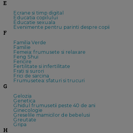
E
Ecrane si timp digital
Educatia copilului
Educatie sexuala
Evenimente pentru parinti despre copii
F
Familia Verde
Familie
Femeia: frumusete si relaxare
Feng Shui
Fericire
Fertilitate si infertilitate
Frati si surori
Frici de sarcina
Frumusetea: sfaturi si trucuri
G
Gelozia
Genetica
Ghidul frumusetii peste 40 de ani
Ginecologie
Greselile mamicilor de bebelusi
Greutate
Gripa
H