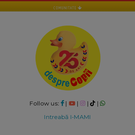
COMUNITATE
Follow us:
|
|
|
|
Intreabă I-MAMI