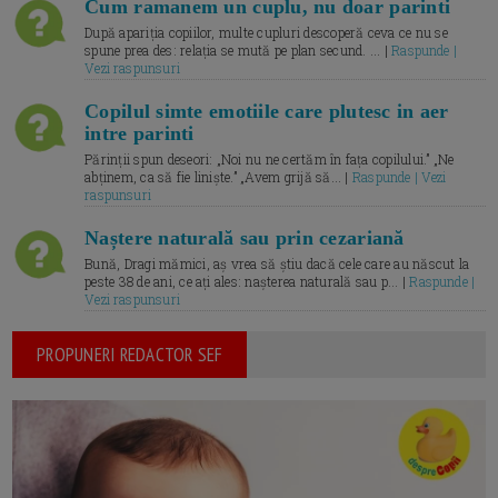
Cum ramanem un cuplu, nu doar parinti
După apariția copiilor, multe cupluri descoperă ceva ce nu se
spune prea des: relația se mută pe plan secund. ... |
Raspunde |
Vezi raspunsuri
Copilul simte emotiile care plutesc in aer
intre parinti
Părinții spun deseori: „Noi nu ne certăm în fața copilului.” „Ne
abținem, ca să fie liniște.” „Avem grijă să... |
Raspunde | Vezi
raspunsuri
Naștere naturală sau prin cezariană
Bună, Dragi mămici, aș vrea să știu dacă cele care au născut la
peste 38 de ani, ce ați ales: nașterea naturală sau p... |
Raspunde |
Vezi raspunsuri
PROPUNERI REDACTOR SEF