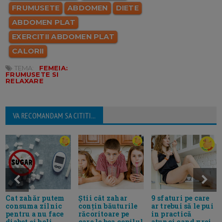
FRUMUSETE
ABDOMEN
DIETE
ABDOMEN PLAT
EXERCITII ABDOMEN PLAT
CALORII
TEMA:
FEMEIA:
FRUMUSETE SI
RELAXARE
VA RECOMANDAM SA CITITI...
Cat zahăr putem
Știi cât zahar
9 sfaturi pe care
consuma zilnic
conțin băuturile
ar trebui să le pui
pentru a nu face
răcoritoare pe
in practică
diabet și boli
care le bea copilul
atunci cand vrei