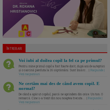
ÎNTREBARI
Voi iubi al doilea copil la fel ca pe primul?
Pentru mine primul copil a fost foarte dorit, după ani de așteptări
și o sarcină pierduta la 16 săptămâni. Sunt însărc... |
Raspunde |
Vezi raspunsuri
Ne certăm mai des de când avem copil. E
normal?
De când a apărut copilul, parcă ne aprindem din orice. Un ton. O
remarcă. Cine s-a trezit din nou noaptea trecuta.... |
Raspunde |
Vezi raspunsuri