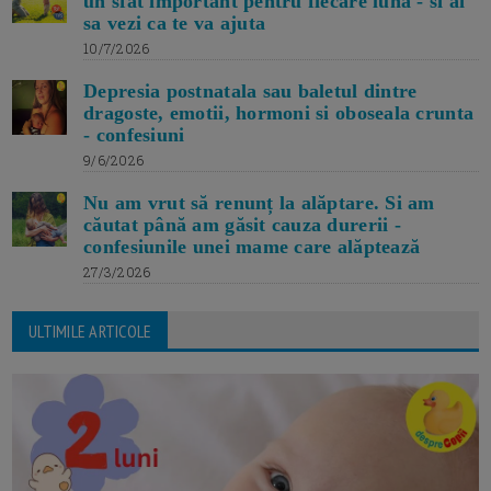
un sfat important pentru fiecare luna - si ai
sa vezi ca te va ajuta
10/7/2026
Depresia postnatala sau baletul dintre
dragoste, emotii, hormoni si oboseala crunta
- confesiuni
9/6/2026
Nu am vrut să renunț la alăptare. Si am
căutat până am găsit cauza durerii -
confesiunile unei mame care alăptează
27/3/2026
ULTIMILE ARTICOLE