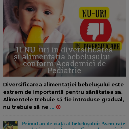
11 NU-uri in diversificarea
și alimentația bebelușului -
conform Academiei de
Pediatrie
16/7/2026
AUTOR: EDITOR DC.
Diversificarea alimentației bebelușului este
extrem de importantă pentru sănătatea sa.
Alimentele trebuie să fie introduse gradual,
nu trebuie să ne
...
Primul an de viață al bebelușului: Avem cate