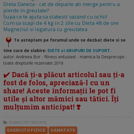
Dieta Daneza - cat de departe ati merge pentru a
pierde in greutate?
Supa ce te ajuta sa slabesti vazand cu ochii!
Cum sa scapi de 4 kg in 2 zile cu Dieta 48 de ore
Magneziul si legatura cu greutatea
Te asteptam pe forumul unde se dezbat diete si se
tine cura de slabire:
DIETE si GRUPURI DE SUPORT.
autor: Andreea Bor - fitness entuziast - mamica la Desprecopii -
toate drepturile rezervate 2016
✔️ Dacă ți-a plăcut articolul sau ți-a
fost de folos, apreciază-l cu un
share! Aceste informații le pot fi
utile și altor mămici sau tătici. Îți
mulțumim anticipat! ❣️
SUBIECTE TRATATE:
EXERCITII FIZICE
SANATATE