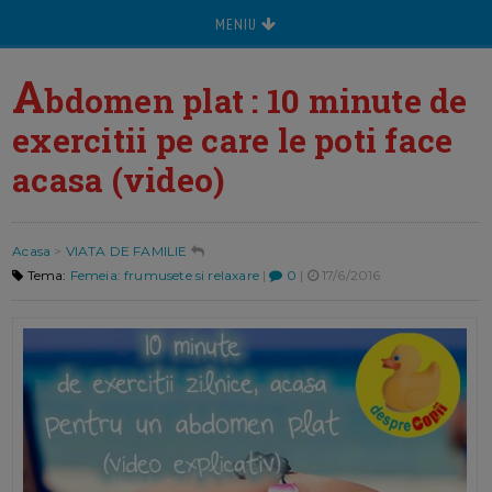
MENIU
A
bdomen plat : 10 minute de
exercitii pe care le poti face
acasa (video)
Acasa
>
VIATA DE FAMILIE
Tema:
Femeia: frumusete si relaxare
|
0
|
17/6/2016