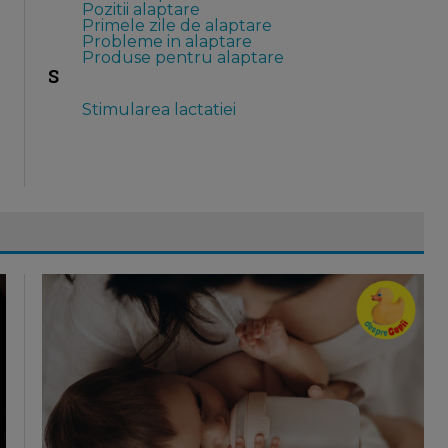
Pozitii alaptare
Primele zile de alaptare
Probleme in alaptare
Produse pentru alaptare
S
Stimularea lactatiei