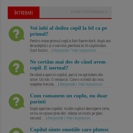
ÎNTREBARI
PUNE O ÎNTREBARE
Voi iubi al doilea copil la fel ca pe
primul?
Pentru mine primul copil a fost foarte dorit, după ani
de așteptări și o sarcină pierduta la 16 săptămâni.
Sunt însărc... |
Raspunde | Vezi raspunsuri
Ne certăm mai des de când avem
copil. E normal?
De când a apărut copilul, parcă ne aprindem din
orice. Un ton. O remarcă. Cine s-a trezit din nou
noaptea trecuta.... |
Raspunde | Vezi raspunsuri
Cum ramanem un cuplu, nu doar
parinti
După apariția copiilor, multe cupluri descoperă ceva
ce nu se spune prea des: relația se mută pe plan
secund. ... |
Raspunde | Vezi raspunsuri
Copilul simte emotiile care plutesc