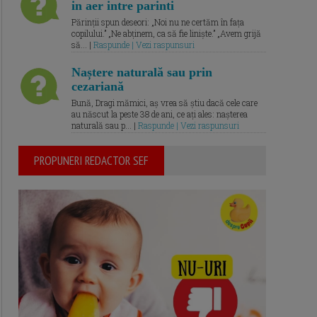
in aer intre parinti
Părinții spun deseori: „Noi nu ne certăm în fața
copilului.” „Ne abținem, ca să fie liniște.” „Avem grijă
să... |
Raspunde | Vezi raspunsuri
Naștere naturală sau prin
cezariană
Bună, Dragi mămici, aș vrea să știu dacă cele care
au născut la peste 38 de ani, ce ați ales: nașterea
naturală sau p... |
Raspunde | Vezi raspunsuri
PROPUNERI REDACTOR SEF