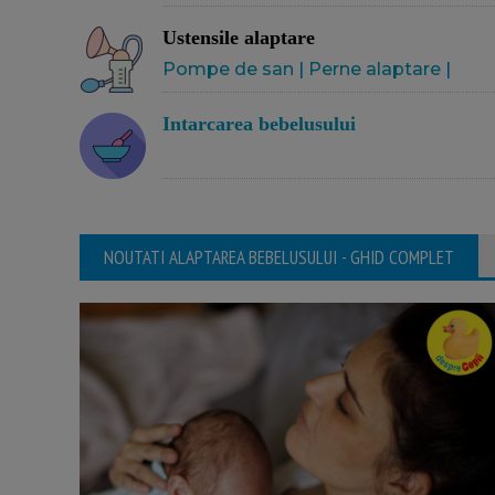
Ustensile alaptare
Pompe de san
|
Perne alaptare
|
Intarcarea bebelusului
NOUTATI ALAPTAREA BEBELUSULUI - GHID COMPLET