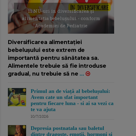
11 NU-uri in diversificarea și
alimentația bebelușului - conform
Academiei de Pediatrie
16/7/2026
AUTOR: EDITOR DC.
Diversificarea alimentației
bebelușului este extrem de
importantă pentru sănătatea sa.
Alimentele trebuie să fie introduse
gradual, nu trebuie să ne
...
Primul an de viață al bebelușului:
Avem cate un sfat important
pentru fiecare luna - si ai sa vezi ca
te va ajuta
10/7/2026
Depresia postnatala sau baletul
dintre dragoste, emotii, hormoni si