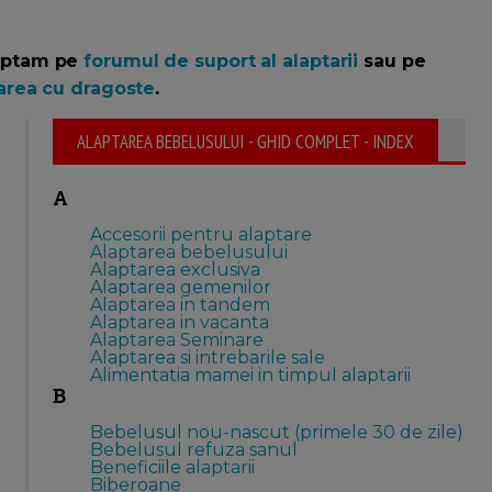
teptam pe
forumul de suport al alaptarii
sau pe
area cu dragoste
.
ALAPTAREA BEBELUSULUI - GHID COMPLET - INDEX
A
Accesorii pentru alaptare
Alaptarea bebelusului
Alaptarea exclusiva
Alaptarea gemenilor
Alaptarea in tandem
Alaptarea in vacanta
Alaptarea Seminare
Alaptarea si intrebarile sale
Alimentatia mamei in timpul alaptarii
B
Bebelusul nou-nascut (primele 30 de zile)
Bebelusul refuza sanul
Beneficiile alaptarii
Biberoane