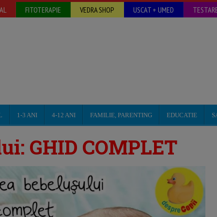
AL
FITOTERAPIE
VEDRA SHOP
USCAT + UMED
TESTARE
L
1-3 ANI
4-12 ANI
FAMILIE, PARENTING
EDUCATIE
S
ului: GHID COMPLET