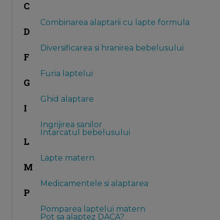
C
Combinarea alaptarii cu lapte formula
D
Diversificarea si hranirea bebelusului
F
Furia laptelui
G
Ghid alaptare
I
Ingrijirea sanilor
Intarcatul bebelusului
L
Lapte matern
M
Medicamentele si alaptarea
P
Pomparea laptelui matern
Pot sa alaptez DACA?