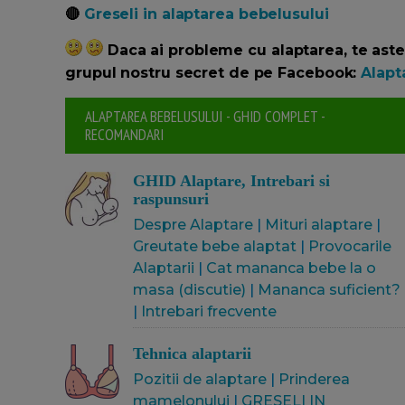
🔴
Greseli in alaptarea bebelusului
Daca ai probleme cu alaptarea, te as
grupul nostru secret de pe Facebook:
Alapt
ALAPTAREA BEBELUSULUI - GHID COMPLET -
RECOMANDARI
GHID Alaptare, Intrebari si
raspunsuri
Despre Alaptare
|
Mituri alaptare
|
Greutate bebe alaptat
|
Provocarile
Alaptarii
|
Cat mananca bebe la o
masa (discutie)
|
Mananca suficient?
|
Intrebari frecvente
Tehnica alaptarii
Pozitii de alaptare
|
Prinderea
mamelonului
|
GRESELI IN