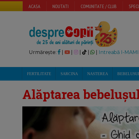
ACASA
NOUTATI
COMUNITATE / CLUB
SPECI
Urmărește:
|
|
|
|
|
Intreabă I-MAMI
FERTILITATE
SARCINA
NASTEREA
BEBELUSU
Alăptarea bebeluș