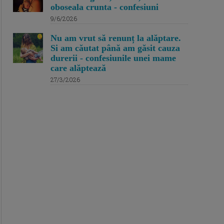
oboseala crunta - confesiuni
9/6/2026
Nu am vrut să renunț la alăptare.
Si am căutat până am găsit cauza
durerii - confesiunile unei mame
care alăptează
27/3/2026