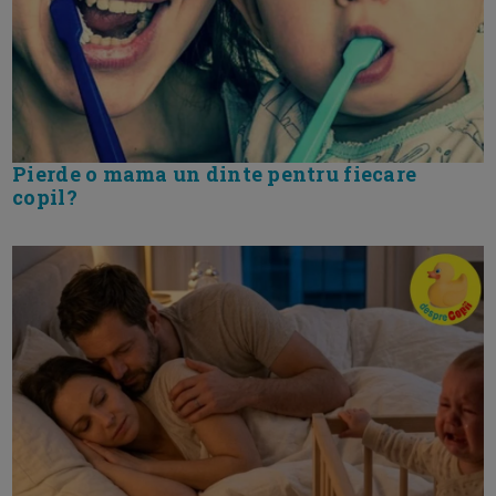
Pierde o mama un dinte pentru fiecare
copil?