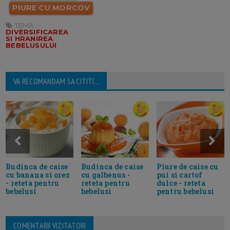
PIURE CU MORCOV
TEMA:
DIVERSIFICAREA
SI HRANIREA
BEBELUSULUI
VA RECOMANDAM SA CITITI...
Budinca de caise
Budinca de caise
Piure de caise cu
cu banana si orez
cu galbenus -
pui si cartof
- reteta pentru
reteta pentru
dulce - reteta
bebelusi
bebelusi
pentru bebelusi
COMENTARII VIZITATORI