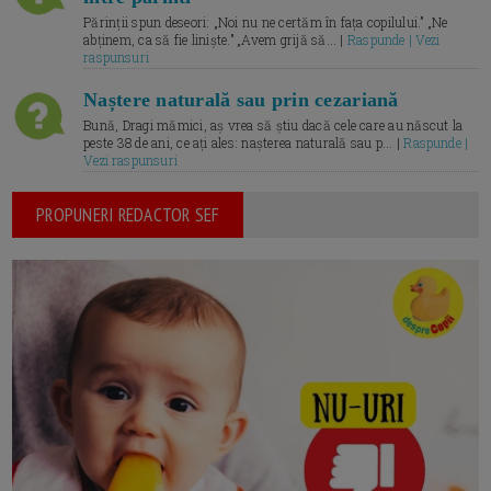
Părinții spun deseori: „Noi nu ne certăm în fața copilului.” „Ne
abținem, ca să fie liniște.” „Avem grijă să... |
Raspunde | Vezi
raspunsuri
Naștere naturală sau prin cezariană
Bună, Dragi mămici, aș vrea să știu dacă cele care au născut la
peste 38 de ani, ce ați ales: nașterea naturală sau p... |
Raspunde |
Vezi raspunsuri
PROPUNERI REDACTOR SEF