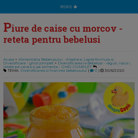
MENIU
P
iure de caise cu morcov -
reteta pentru bebelusi
Acasa
>
Alimentatia Bebelusului - Alaptare, Lapte formula si
Diversificare - ghid complet
>
Diversificarea la Bebelusi - reguli, riscuri,
retete pe varsta si pe alimente - GHID COMPLET
TEMA:
Diversificarea si hranirea bebelusului
|
0
|
30/6/2020