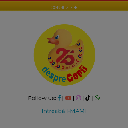
COMUNITATE
Follow us:
|
|
|
|
Intreabă I-MAMI