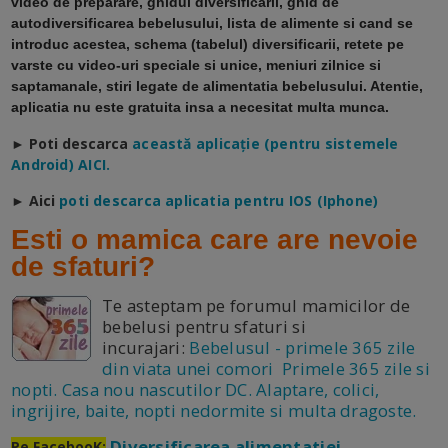
video de preparare, ghidul diversificarii, ghid de
autodiversificarea bebelusului, lista de alimente si cand se
introduc acestea, schema (tabelul) diversificarii, retete pe
varste cu video-uri speciale si unice, meniuri zilnice si
saptamanale, stiri legate de alimentatia bebelusului. Atentie,
aplicatia nu este gratuita insa a necesitat multa munca.
► Poti descarca
a
ceastă aplicație (pentru sistemele
Android) AICI.
► Aici
poti descarca aplicatia pentru IOS (Iphone)
Esti o mamica care are nevoie
de sfaturi?
Te asteptam pe forumul mamicilor de
bebelusi pentru sfaturi si
incurajari:
Bebelusul - primele 365 zile
din viata unei comori Primele 365 zile si
nopti. Casa nou nascutilor DC. Alaptare, colici,
ingrijire, baite, nopti nedormite si multa dragoste.
Diversificarea alimentatiei
Pe FacebooK: