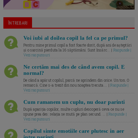
ÎNTREBARI
Voi iubi al doilea copil la fel ca pe primul?
Pentru mine primul copil a fost foarte dorit, după ani de așteptări
și o sarcină pierduta la 16 săptămâni. Sunt însărc... |
Raspunde |
Vezi raspunsuri
Ne certăm mai des de când avem copil. E
normal?
De când a apărut copilul, parcă ne aprindem din orice. Un ton. O
remarcă. Cine s-a trezit din nou noaptea trecuta.... |
Raspunde |
Vezi raspunsuri
Cum ramanem un cuplu, nu doar parinti
După apariția copiilor, multe cupluri descoperă ceva ce nu se
spune prea des: relația se mută pe plan secund. ... |
Raspunde |
Vezi raspunsuri
Copilul simte emotiile care plutesc in aer
intre parinti