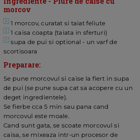
Ingrediente - Piure de caise cu
morcov
1 morcov, curatat si taiat feliute
1 caisa coapta (taiata in sferturi)
supa de pui si optional - un varf de
scortisoara
Preparare:
Se pune morcovul si caise la fiert in supa
de pui (se pune supa cat sa acopere cu un
deget ingredientele).
Se fierbe cca 5 min sau pana cand
morcovul este moale.
Cand sunt gata, se scoate morcovul si
caisa, se mixeaza intr-un procesor de