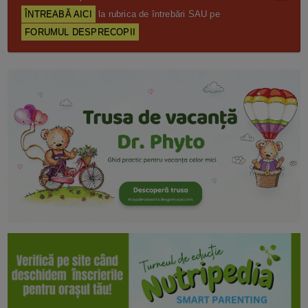
ÎNTREABĂ AICI
la rubrica de întrebări SAU pe
FORUMUL DESPRECOPII