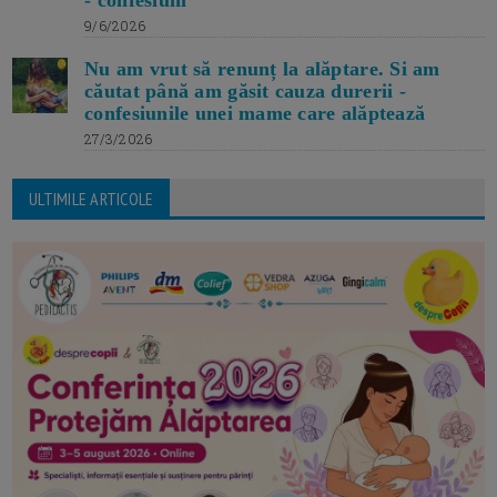
- confesiuni
9/6/2026
Nu am vrut să renunț la alăptare. Si am
căutat până am găsit cauza durerii -
confesiunile unei mame care alăptează
27/3/2026
ULTIMILE ARTICOLE