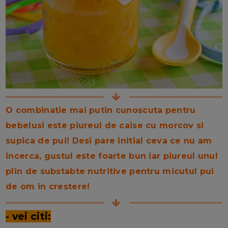
O combinatie mai putin cunoscuta pentru
bebelusi este piureul de caise cu morcov si
supica de pui! Desi pare initial ceva ce nu am
incerca, gustul este foarte bun iar piureul unul
plin de substabte nutritive pentru micutul pui
de om in crestere!
- vei citi: