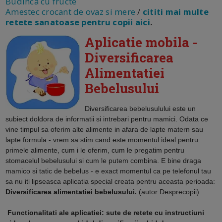
Budinca cu fructe
Amestec crocant de ovaz si mere
/
cititi mai multe
retete sanatoase pentru copii aici
.
Aplicatie mobila -
Diversificarea
Alimentatiei
Bebelusului
Diversificarea bebelusulului
este un
subiect doldora de informatii si intrebari pentru mamici. Odata ce
vine timpul sa oferim alte alimente in afara de lapte matern sau
lapte formula - vrem sa stim cand este momentul ideal pentru
primele alimente, cum i le oferim, cum le pregatim pentru
stomacelul bebelusului si cum le putem combina. E bine draga
mamico si tatic de bebelus - e exact momentul ca pe telefonul tau
sa nu iti lipseasca aplicatia special creata pentru aceasta perioada:
Diversificarea alimentatiei bebelusului.
(autor Desprecopii)
Functionalitati ale aplicatiei: sute de retete cu instructiuni