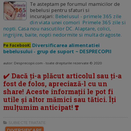
Te asteptam pe forumul mamicilor de
bebelusi pentru sfaturi si
incurajari:
Bebelusul - primele 365 zile
din viata unei comori Primele 365 zile si
nopti. Casa nou nascutilor DC. Alaptare, colici,
ingrijire, baite, nopti nedormite si multa dragoste.
Diversificarea alimentatiei
Pe FacebooK:
bebelusului - grup de suport ~ DESPRECOPII
autor: Desprecopii.com - toate drepturile rezervate © 2020
✔️ Dacă ți-a plăcut articolul sau ți-a
fost de folos, apreciază-l cu un
share! Aceste informații le pot fi
utile și altor mămici sau tătici. Îți
mulțumim anticipat! ❣️
SUBIECTE TRATATE:
DIVERSIFICARE