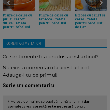
Piure de caise cu
Piure de caise cu
Briose cu iaurt si
pui si cartof
tapioca - reteta
caise - reteta
dulce - reteta
pentru bebelusi
pentru bebelusii
pentru bebelusi
de 1 an
COMENTARII VIZITATORI
Ce sentimente ti-a produs acest articol?
Nu exista comentarii la acest articol.
Adauga-l tu pe primul!
Scrie un comentariu
Adresa de mail nu se publică (ramâi anonim)
dar
completarea corectă este necesară
pentru