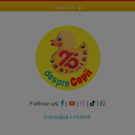
COMUNITATE
Follow us:
|
|
|
|
Intreabă I-MAMI