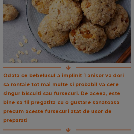
Odata ce bebelusul a implinit 1 anisor va dori
sa rontaie tot mai multe si probabil va cere
singur biscuiti sau fursecuri. De aceea, este
bine sa fii pregatita cu o gustare sanatoasa
precum aceste fursecuri atat de usor de
preparat!