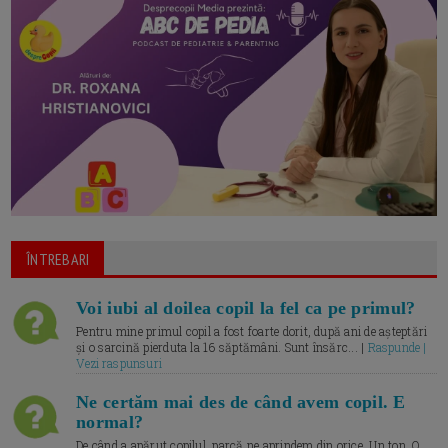
ÎNTREBARI
Voi iubi al doilea copil la fel ca pe primul?
Pentru mine primul copil a fost foarte dorit, după ani de așteptări
și o sarcină pierduta la 16 săptămâni. Sunt însărc... |
Raspunde |
Vezi raspunsuri
Ne certăm mai des de când avem copil. E
normal?
De când a apărut copilul, parcă ne aprindem din orice. Un ton. O