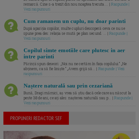
remarcă. Cine s-a trezit din nou noaptea trecuta.... |
Raspunde |
Vezi raspunsuri
Cum ramanem un cuplu, nu doar parinti
După apariția copiilor, multe cupluri descoperă ceva ce nu se
spune prea des: relația se mută pe plan secund. ... |
Raspunde |
Vezi raspunsuri
Copilul simte emotiile care plutesc in aer
intre parinti
Părinții spun deseori: „Noi nu ne certăm în fața copilului.” „Ne
abținem, ca să fie liniște.” „Avem grijă să... |
Raspunde | Vezi
raspunsuri
Naștere naturală sau prin cezariană
Bună, Dragi mămici, aș vrea să știu dacă cele care au născut la
peste 38 de ani, ce ați ales: nașterea naturală sau p... |
Raspunde |
Vezi raspunsuri
PROPUNERI REDACTOR SEF