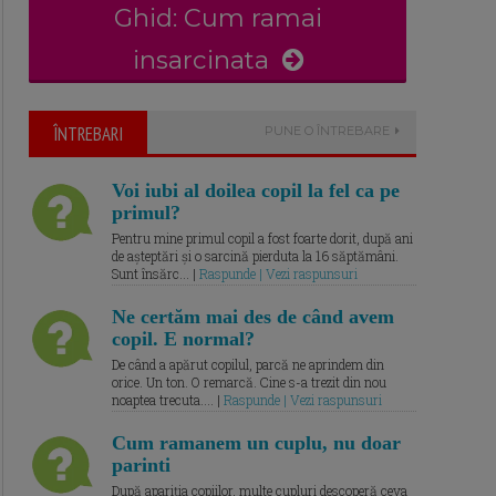
Ghid: Cum ramai
insarcinata
ÎNTREBARI
PUNE O ÎNTREBARE
Voi iubi al doilea copil la fel ca pe
primul?
Pentru mine primul copil a fost foarte dorit, după ani
de așteptări și o sarcină pierduta la 16 săptămâni.
Sunt însărc... |
Raspunde | Vezi raspunsuri
Ne certăm mai des de când avem
copil. E normal?
De când a apărut copilul, parcă ne aprindem din
orice. Un ton. O remarcă. Cine s-a trezit din nou
noaptea trecuta.... |
Raspunde | Vezi raspunsuri
Cum ramanem un cuplu, nu doar
parinti
După apariția copiilor, multe cupluri descoperă ceva