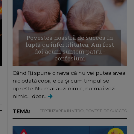
Povestea noastră de succes în
lupta cu infertilitatea. Am fost
doi acum suntem patru -
confesiuni
Când îți spune cineva că nu vei putea avea
niciodată copii, e ca și cum timpul se
oprește. Nu mai auzi nimic, nu mai vezi
nimic… doar...
L
TEMA:
FERTILIZAREA IN VITRO, POVESTI DE SUCCES