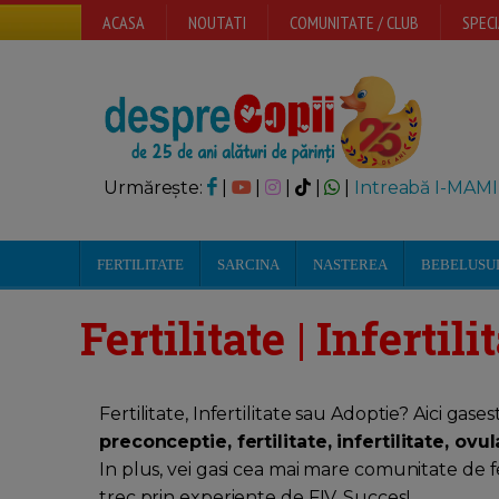
ACASA
NOUTATI
COMUNITATE / CLUB
SPECI
Urmărește:
|
|
|
|
|
Intreabă I-MAMI
FERTILITATE
SARCINA
NASTEREA
BEBELUSU
Fertilitate | Infertili
Fertilitate, Infertilitate sau Adoptie? Aici gas
preconceptie, fertilitate, infertilitate, ovul
In plus, vei gasi cea mai mare comunitate de fe
trec prin experiente de FIV. Succes!