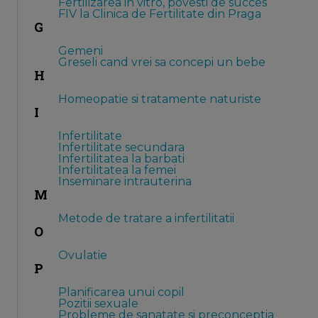
Fertilizarea in vitro, povesti de succes
FIV la Clinica de Fertilitate din Praga
G
Gemeni
Greseli cand vrei sa concepi un bebe
H
Homeopatie si tratamente naturiste
I
Infertilitate
Infertilitate secundara
Infertilitatea la barbati
Infertilitatea la femei
Inseminare intrauterina
M
Metode de tratare a infertilitatii
O
Ovulatie
P
Planificarea unui copil
Pozitii sexuale
Probleme de sanatate si preconceptia