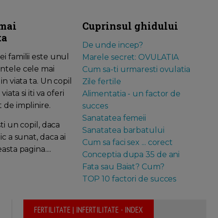
mai
Cuprinsul ghidului
ta
De unde incep?
 familii este unul
Marele secret: OVULATIA
tele cele mai
Cum sa-ti urmaresti ovulatia
n viata ta. Un copil
Zile fertile
viata si iti va oferi
Alimentatia - un factor de
 de implinire.
succes
Sanatatea femeii
ti un copil, daca
Sanatatea barbatului
ic a sunat, daca ai
Cum sa faci sex ... corect
asta pagina....
Conceptia dupa 35 de ani
Fata sau Baiat? Cum?
TOP 10 factori de succes
FERTILITATE | INFERTILITATE - INDEX