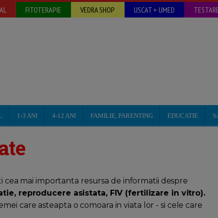
AL
FITOTERAPIE
VEDRA SHOP
USCAT + UMED
TESTARE
L
1-3 ANI
4-12 ANI
FAMILIE, PARENTING
EDUCATIE
S
tate
esti cea mai importanta resursa de informatii despre
atie, reproducere asistata, FIV (fertilizare in vitro).
mei care asteapta o comoara in viata lor - si cele care