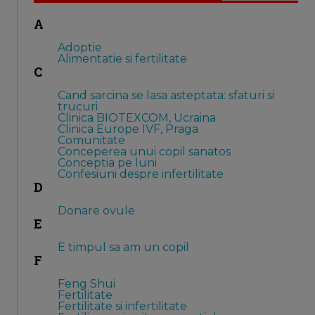
A
Adoptie
Alimentatie si fertilitate
C
Cand sarcina se lasa asteptata: sfaturi si
trucuri
Clinica BIOTEXCOM, Ucraina
Clinica Europe IVF, Praga
Comunitate
Conceperea unui copil sanatos
Conceptia pe luni
Confesiuni despre infertilitate
D
Donare ovule
E
E timpul sa am un copil
F
Feng Shui
Fertilitate
Fertilitate si infertilitate