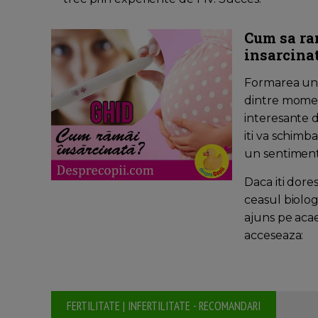
Cum sa ra
insarcina
Formarea unei
dintre momen
interesante di
iti va schimba 
un sentiment
Daca iti dores
ceasul biolog
ajuns pe acae
acceseaza:
FERTILITATE | INFERTILITATE - RECOMANDARI