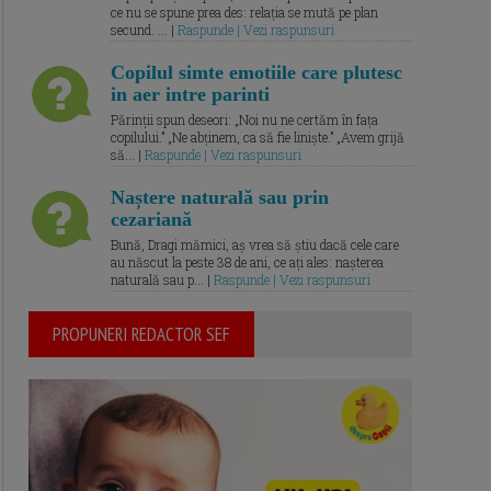
ce nu se spune prea des: relația se mută pe plan
secund. ... |
Raspunde | Vezi raspunsuri
Copilul simte emotiile care plutesc
in aer intre parinti
Părinții spun deseori: „Noi nu ne certăm în fața
copilului.” „Ne abținem, ca să fie liniște.” „Avem grijă
să... |
Raspunde | Vezi raspunsuri
Naștere naturală sau prin
cezariană
Bună, Dragi mămici, aș vrea să știu dacă cele care
au născut la peste 38 de ani, ce ați ales: nașterea
naturală sau p... |
Raspunde | Vezi raspunsuri
PROPUNERI REDACTOR SEF