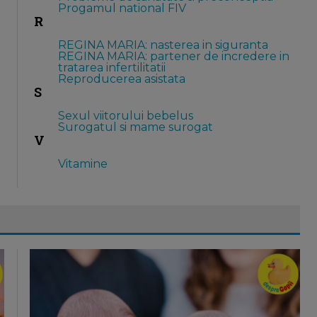
Progamul national FIV
R
REGINA MARIA: nasterea in siguranta
REGINA MARIA: partener de incredere in
tratarea infertilitatii
Reproducerea asistata
S
Sexul viitorului bebelus
Surogatul si mame surogat
V
Vitamine