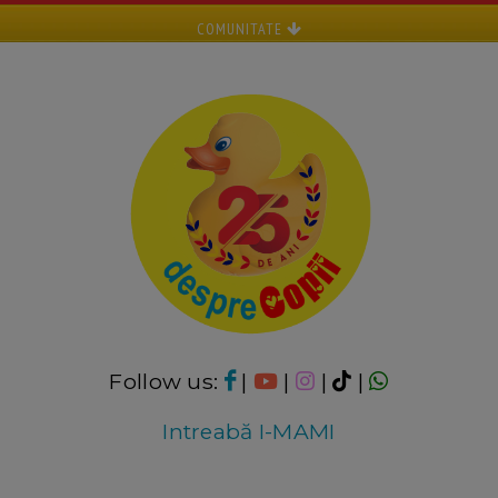
COMUNITATE
Follow us:
|
|
|
|
Intreabă I-MAMI