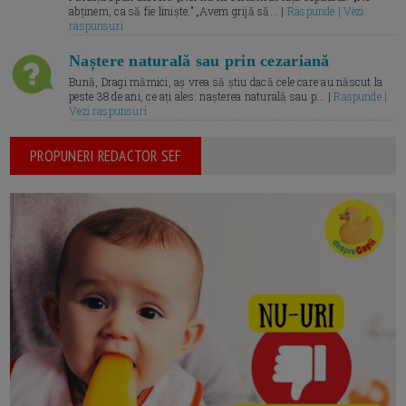
abținem, ca să fie liniște.” „Avem grijă să... |
Raspunde | Vezi
raspunsuri
Naștere naturală sau prin cezariană
Bună, Dragi mămici, aș vrea să știu dacă cele care au născut la
peste 38 de ani, ce ați ales: nașterea naturală sau p... |
Raspunde |
Vezi raspunsuri
PROPUNERI REDACTOR SEF