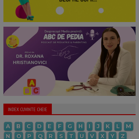
INDEX CUVINTE CHEIE
A
B
C
D
E
F
G
H
I
J
K
L
M
N
O
P
Q
R
S
T
U
V
X
Y
Z