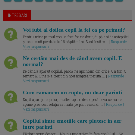
ÎNTREBARI
Voi iubi al doilea copil la fel ca pe primul?
Pentru mine primul copil a fost foarte dorit, după ani de așteptări
și o sarcină pierduta la 16 săptămâni. Sunt însărc... |
Raspunde |
Vezi raspunsuri
Ne certăm mai des de când avem copil. E
normal?
De când a apărut copilul, parcă ne aprindem din orice. Un ton. O
remarcă. Cine s-a trezit din nou noaptea trecuta.... |
Raspunde |
Vezi raspunsuri
Cum ramanem un cuplu, nu doar parinti
După apariția copiilor, multe cupluri descoperă ceva ce nu se
spune prea des: relația se mută pe plan secund. ... |
Raspunde |
Vezi raspunsuri
Copilul simte emotiile care plutesc in aer
intre parinti
Părinții spun deseori: „Noi nu ne certăm în fața copilului.” „Ne