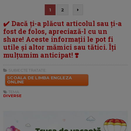
1
2
✔️ Dacă ți-a plăcut articolul sau ți-a
fost de folos, apreciază-l cu un
share! Aceste informații le pot fi
utile și altor mămici sau tătici. Îți
mulțumim anticipat! ❣️
SUBIECTE TRATATE:
SCOALA DE LIMBA ENGLEZA
ONLINE
TEMA:
DIVERSE