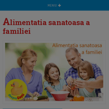
MENIU
A
limentatia sanatoasa a
familiei