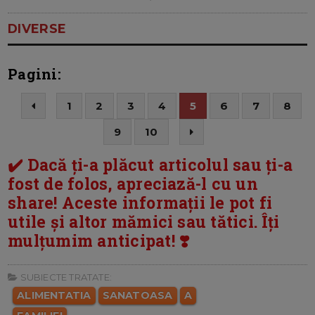
DIVERSE
Pagini:
1
2
3
4
5
6
7
8
9
10
✔️ Dacă ți-a plăcut articolul sau ți-a
fost de folos, apreciază-l cu un
share! Aceste informații le pot fi
utile și altor mămici sau tătici. Îți
mulțumim anticipat! ❣️
SUBIECTE TRATATE:
ALIMENTATIA
SANATOASA
A