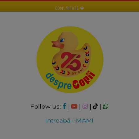
COMUNITATE
Follow us:
|
|
|
|
Intreabă I-MAMI