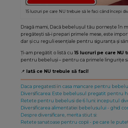
15 lucruri pe care NU trebuie să le faci când începi di
Dragă mami, Dacă bebelușul tău pornește în marea
pregătești să-i prepari primele mese, este import
dar și cu reguli esențiale pentru siguranța și săn
Ți-am pregătit o listă cu
15 lucruri pe care NU t
pentru bebeluși – pentru ca primele lingurițe să 
📌
Iată ce NU trebuie să faci!
Daca pregatesti in casa mancare pentru bebelusu
Diversificarea: Este bebelusul pregatit pentru h
Retete pentru bebelusi de 6 luni: inceputul diver
Diversificarea alimentatiei bebelusului - ghid c
Despre diversificare, merita stiut si:
Retete sanatoase pentru copii - pe care le puteti