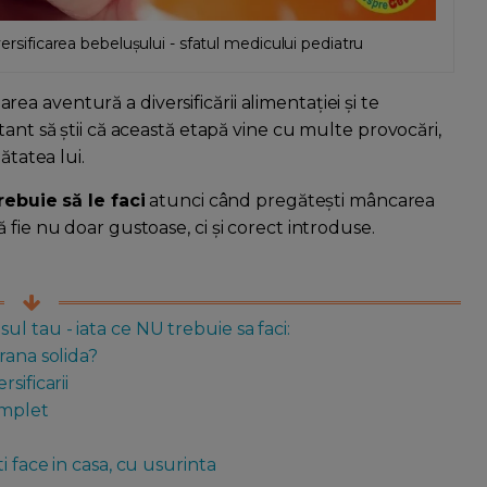
versificarea bebelușului - sfatul medicului pediatru
 aventură a diversificării alimentației și te
ant să știi că această etapă vine cu multe provocări,
ătatea lui.
rebuie să le faci
atunci când pregătești mâncarea
fie nu doar gustoase, ci și corect introduse.
l tau - iata ce NU trebuie sa faci:
rana solida?
sificarii
omplet
 face in casa, cu usurinta