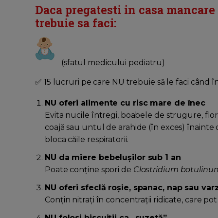
Daca pregatesti in casa mancare 
trebuie sa faci:
(sfatul medicului pediatru)
✅ 15 lucruri pe care NU trebuie să le faci când î
NU oferi alimente cu risc mare de înec
Evita nucile întregi, boabele de strugure, flo
coajă sau untul de arahide (în exces) înainte
bloca căile respiratorii.
NU da miere bebelușilor sub 1 an
Poate conține spori de
Clostridium botulinu
NU oferi sfeclă roșie, spanac, nap sau var
Conțin nitrați în concentrații ridicate, care po
NU folosi biscuiții ca „suzetă”