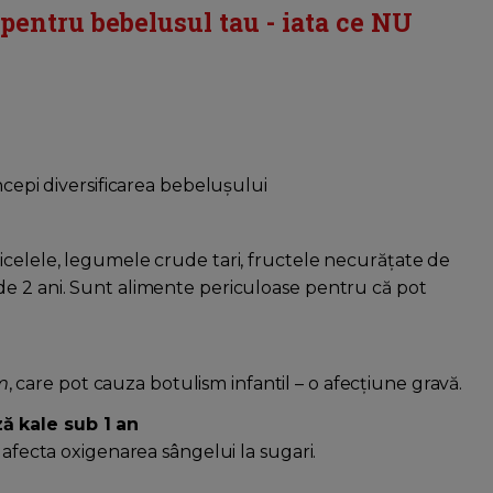
pentru bebelusul tau - iata ce NU
ncepi diversificarea bebelușului
ricelele, legumele crude tari, fructele necurățate de
 de 2 ani. Sunt alimente periculoase pentru că pot
m
, care pot cauza botulism infantil – o afecțiune gravă.
ză kale sub 1 an
t afecta oxigenarea sângelui la sugari.