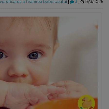
versificarea si hranirea bebelusului
|
3
|
16/3/2026