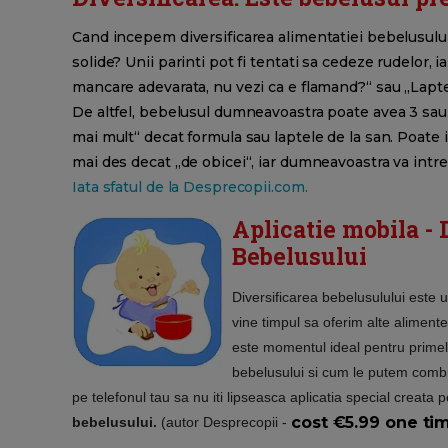
Cand incepem diversificarea alimentatiei bebelusulu
solide? Unii parinti pot fi tentati sa cedeze rudelor, 
mancare adevarata, nu vezi ca e flamand?“ sau „Lapte
De altfel, bebelusul dumneavoastra poate avea 3 sau 4
mai mult“ decat formula sau laptele de la san. Poat
mai des decat „de obicei“, iar dumneavoastra va intr
Iata sfatul de la Desprecopii.com.
Aplicatie mobila - 
Bebelusului
Diversificarea bebelusulului
este u
vine timpul sa oferim alte aliment
este momentul ideal pentru primel
bebelusului si cum le putem combi
pe telefonul tau sa nu iti lipseasca aplicatia special creata
cost €5.99 one ti
bebelusului.
(autor Desprecopii -