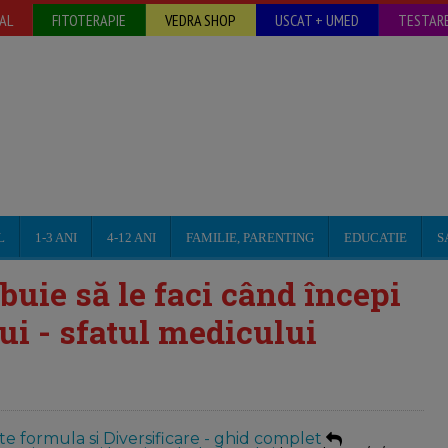
AL
FITOTERAPIE
VEDRA SHOP
USCAT + UMED
TESTARE
L
1-3 ANI
4-12 ANI
FAMILIE, PARENTING
EDUCATIE
S
buie să le faci când începi
ui - sfatul medicului
te formula si Diversificare - ghid complet