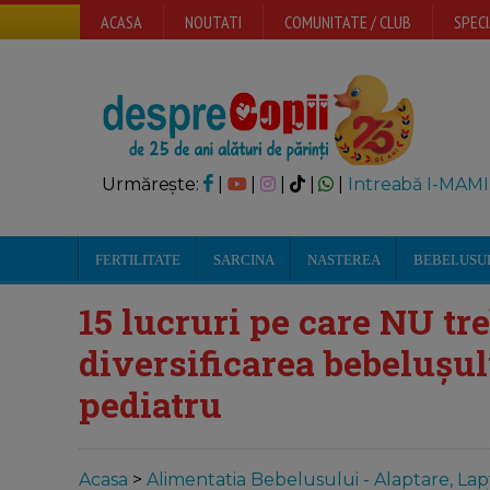
ACASA
NOUTATI
COMUNITATE / CLUB
SPECI
Urmărește:
|
|
|
|
|
Intreabă I-MAMI
FERTILITATE
SARCINA
NASTEREA
BEBELUSU
15 lucruri pe care NU tre
diversificarea bebelușul
pediatru
Acasa
>
Alimentatia Bebelusului - Alaptare, Lap