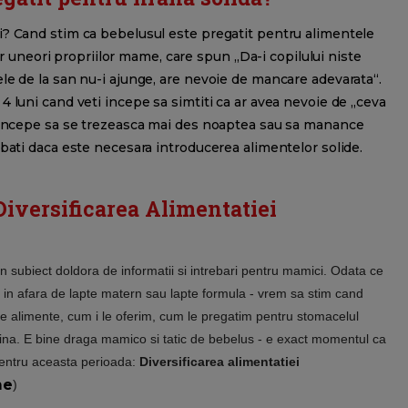
i? Cand stim ca bebelusul este pregatit pentru alimentele
iar uneori propriilor mame, care spun „Da-i copilului niste
le de la san nu-i ajunge, are nevoie de mancare adevarata“.
 luni cand veti incepe sa simtiti ca ar avea nevoie de „ceva
e incepe sa se trezeasca mai des noaptea sau sa manance
ebati daca este necesara introducerea alimentelor solide.
Diversificarea Alimentatiei
n subiect doldora de informatii si intrebari pentru mamici. Odata ce
e in afara de lapte matern sau lapte formula - vrem sa stim cand
e alimente, cum i le oferim, cum le pregatim pentru stomacelul
na. E bine draga mamico si tatic de bebelus - e exact momentul ca
 pentru aceasta perioada:
Diversificarea alimentatiei
me
)