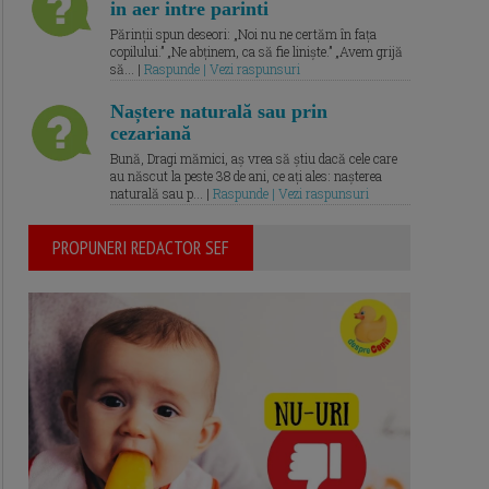
in aer intre parinti
Părinții spun deseori: „Noi nu ne certăm în fața
copilului.” „Ne abținem, ca să fie liniște.” „Avem grijă
să... |
Raspunde | Vezi raspunsuri
Naștere naturală sau prin
cezariană
Bună, Dragi mămici, aș vrea să știu dacă cele care
au născut la peste 38 de ani, ce ați ales: nașterea
naturală sau p... |
Raspunde | Vezi raspunsuri
PROPUNERI REDACTOR SEF