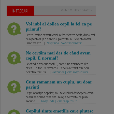
ÎNTREBARI
PUNE O ÎNTREBARE
Voi iubi al doilea copil la fel ca pe
primul?
Pentru mine primul copil a fost foarte dorit, după ani
de așteptări și o sarcină pierduta la 16 săptămâni.
Sunt însărc... |
Raspunde | Vezi raspunsuri
Ne certăm mai des de când avem
copil. E normal?
De când a apărut copilul, parcă ne aprindem din
orice. Un ton. O remarcă. Cine s-a trezit din nou
noaptea trecuta.... |
Raspunde | Vezi raspunsuri
Cum ramanem un cuplu, nu doar
parinti
După apariția copiilor, multe cupluri descoperă ceva
ce nu se spune prea des: relația se mută pe plan
secund. ... |
Raspunde | Vezi raspunsuri
Copilul simte emotiile care plutesc