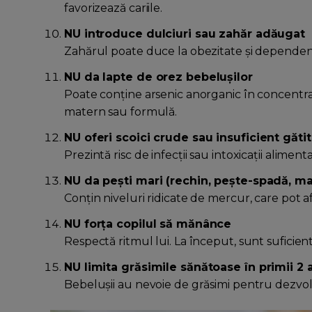
favorizează cariile.
NU introduce dulciuri sau zahăr adăugat
Zahărul poate duce la obezitate și dependenț
NU da lapte de orez bebelușilor
Poate conține arsenic anorganic în concentra
matern sau formulă.
NU oferi scoici crude sau insuficient găti
Prezintă risc de infecții sau intoxicații aliment
NU da pești mari (rechin, pește-spadă, ma
Conțin niveluri ridicate de mercur, care pot a
NU forța copilul să mănânce
Respectă ritmul lui. La început, sunt suficient
NU limita grăsimile sănătoase în primii 2 
Bebelușii au nevoie de grăsimi pentru dezvolt