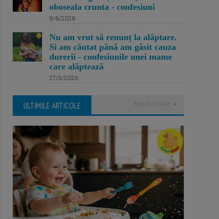
oboseala crunta - confesiuni
9/6/2026
Nu am vrut să renunț la alăptare.
Si am căutat până am găsit cauza
durerii - confesiunile unei mame
care alăptează
27/3/2026
ULTIMILE ARTICOLE
NOUTATI AICI