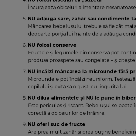
Încurajează obiceiuri alimentare nesănătoase 
NU adăuga sare, zahăr sau condimente ta
Mâncarea bebelușului trebuie să fie cât mai s
deoparte porția lui înainte de a adăuga con
NU folosi conserve
Fructele și legumele din conservă pot conține
produse proaspete sau congelate – și citește 
NU încălzi mâncarea la microunde fără p
Microundele pot încălzi neuniform. Testează
copilului și evită să o guști cu lingurița lui.
NU dilua alimentele și NU le pune în bibe
Este periculos și riscant. Bebelușul se poate 
corectă a obiceiurilor de hrănire.
NU oferi suc de fructe
Are prea mult zahăr și prea puține beneficii 