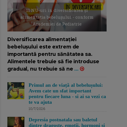
11 NU-uri in diversificarea și
alimentația bebelușului - conform
Academiei de Pediatrie
16/7/2026
AUTOR: EDITOR DC.
Diversificarea alimentației
bebelușului este extrem de
importantă pentru sănătatea sa.
Alimentele trebuie să fie introduse
gradual, nu trebuie să ne
...
Primul an de viață al bebelușului:
Avem cate un sfat important
pentru fiecare luna - si ai sa vezi ca
te va ajuta
10/7/2026
Depresia postnatala sau baletul
dintre dragoste, emotii, hormoni si