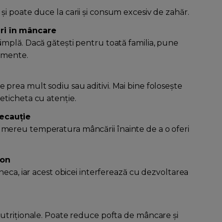
și poate duce la carii și consum excesiv de zahăr.
ri în mâncare
implă. Dacă gătești pentru toată familia, pune
dimente.
 prea mult sodiu sau aditivi. Mai bine folosește
eticheta cu atenție.
recauție
 mereu temperatura mâncării înainte de a o oferi
ron
îneca, iar acest obicei interferează cu dezvoltarea
nutriționale. Poate reduce pofta de mâncare și