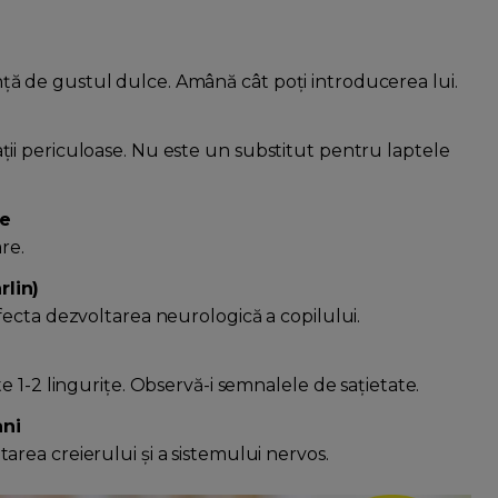
ă de gustul dulce. Amână cât poți introducerea lui.
ții periculoase. Nu este un substitut pentru laptele
te
are.
rlin)
fecta dezvoltarea neurologică a copilului.
e 1-2 lingurițe. Observă-i semnalele de sațietate.
ani
area creierului și a sistemului nervos.