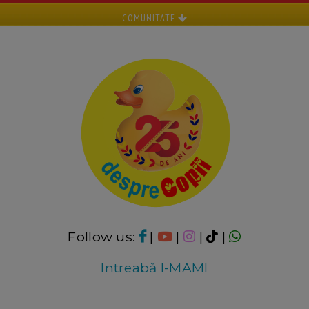
COMUNITATE
Follow us:
|
|
|
|
Intreabă I-MAMI