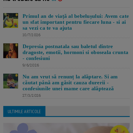
Primul an de viață al bebelușului: Avem cate
un sfat important pentru fiecare luna - si ai
sa vezi ca te va ajuta
10/7/2026
Depresia postnatala sau baletul dintre
dragoste, emotii, hormoni si oboseala crunta
- confesiuni
9/6/2026
Nu am vrut să renunț la alăptare. Si am
căutat până am găsit cauza durerii -
confesiunile unei mame care alăptează
27/3/2026
ULTIMILE ARTICOLE