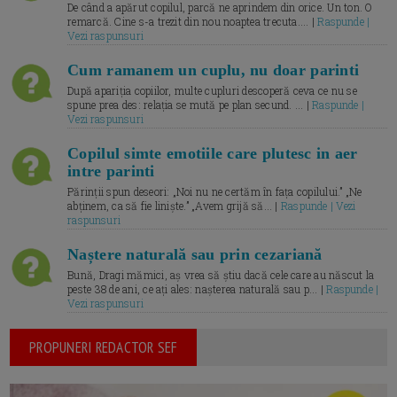
De când a apărut copilul, parcă ne aprindem din orice. Un ton. O
remarcă. Cine s-a trezit din nou noaptea trecuta.... |
Raspunde |
Vezi raspunsuri
Cum ramanem un cuplu, nu doar parinti
După apariția copiilor, multe cupluri descoperă ceva ce nu se
spune prea des: relația se mută pe plan secund. ... |
Raspunde |
Vezi raspunsuri
Copilul simte emotiile care plutesc in aer
intre parinti
Părinții spun deseori: „Noi nu ne certăm în fața copilului.” „Ne
abținem, ca să fie liniște.” „Avem grijă să... |
Raspunde | Vezi
raspunsuri
Naștere naturală sau prin cezariană
Bună, Dragi mămici, aș vrea să știu dacă cele care au născut la
peste 38 de ani, ce ați ales: nașterea naturală sau p... |
Raspunde |
Vezi raspunsuri
PROPUNERI REDACTOR SEF