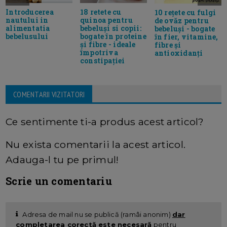
Introducerea
18 retete cu
10 rețete cu fulgi
nautului in
quinoa pentru
de ovăz pentru
alimentatia
bebeluși si copii:
bebeluși - bogate
bebelusului
bogate în proteine
în fier, vitamine,
și fibre - ideale
fibre și
împotriva
antioxidanți
constipației
COMENTARII VIZITATORI
Ce sentimente ti-a produs acest articol?
Nu exista comentarii la acest articol.
Adauga-l tu pe primul!
Scrie un comentariu
Adresa de mail nu se publică (ramâi anonim)
dar
completarea corectă este necesară
pentru