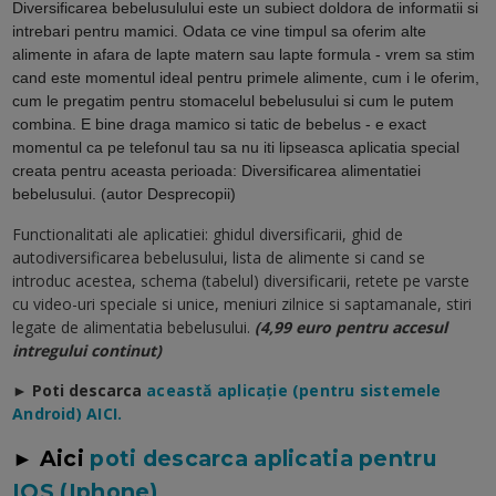
Diversificarea bebelusulului este un subiect doldora de informatii si
intrebari pentru mamici. Odata ce vine timpul sa oferim alte
alimente in afara de lapte matern sau lapte formula - vrem sa stim
cand este momentul ideal pentru primele alimente, cum i le oferim,
cum le pregatim pentru stomacelul bebelusului si cum le putem
combina. E bine draga mamico si tatic de bebelus - e exact
momentul ca pe telefonul tau sa nu iti lipseasca aplicatia special
creata pentru aceasta perioada: Diversificarea alimentatiei
bebelusului. (autor Desprecopii)
Functionalitati ale aplicatiei: ghidul diversificarii, ghid de
autodiversificarea bebelusului, lista de alimente si cand se
introduc acestea, schema (tabelul) diversificarii, retete pe varste
cu video-uri speciale si unice, meniuri zilnice si saptamanale, stiri
legate de alimentatia bebelusului.
(4,99 euro pentru accesul
intregului continut)
► Poti descarca
a
ceastă aplicație (pentru sistemele
Android) AICI.
► Aici
poti descarca aplicatia pentru
IOS (Iphone)